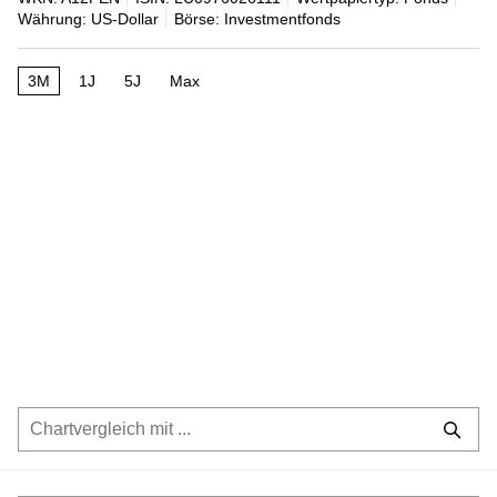
Währung: US-Dollar
Börse: Investmentfonds
3M
1J
5J
Max