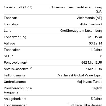
Gesellschaft (KVG)
Universal-Investment-Luxembourg
S.A.
Fondsart
Aktienfonds (AF)
Fondstyp
Aktien weltweit
Land
Großherzogtum Luxemburg
Fondswährung
US-Dollar
Auflage
03.12.14
Fondsalter
11 Jahre
SFDR
8
1
Fondsvolumen
662 Mio. EUR
2
Anteilsklassenvol.
7 Mio. EUR
Teilfondsname
Maj Invest Global Value Equiti
Umbrellaname
Maj Invest Funds
Preisberechnungs-
täglich
Frequenz
Anlagehorizont
5 Jahre
Fondsmanager
Kurt Kara, Ulrik Jensen