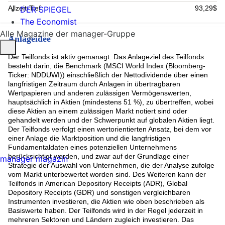
LASERTEC CORP (3.03%)
Allzeit-Tief
93,29$
DER SPIEGEL
HCA Healthcare (2.65%)
The Economist
ZOETIS INC (2.61%)
Alle Magazine der manager-Gruppe
LVMH (2.58%)
Anlageidee
Samsung Electronics Co. Ltd. (2.52%)
Elevance Health Inc (2.47%)
Der Teilfonds ist aktiv gemanagt. Das Anlageziel des Teilfonds
Aflac (1.78%)
besteht darin, die Benchmark (MSCI World Index (Bloomberg-
Newmont Corporation (1.75%)
Ticker: NDDUWI)) einschließlich der Nettodividende über einen
Rest (4.99%)
langfristigen Zeitraum durch Anlagen in übertragbaren
Wertpapieren und anderen zulässigen Vermögenswerten,
hauptsächlich in Aktien (mindestens 51 %), zu übertreffen, wobei
diese Aktien an einem zulässigen Markt notiert sind oder
gehandelt werden und der Schwerpunkt auf globalen Aktien liegt.
Der Teilfonds verfolgt einen wertorientierten Ansatz, bei dem vor
einer Anlage die Marktposition und die langfristigen
Fundamentaldaten eines potenziellen Unternehmens
berücksichtigt werden, und zwar auf der Grundlage einer
manager magazin
Strategie der Auswahl von Unternehmen, die der Analyse zufolge
vom Markt unterbewertet worden sind. Des Weiteren kann der
Teilfonds in American Depository Receipts (ADR), Global
Depository Receipts (GDR) und sonstigen vergleichbaren
Instrumenten investieren, die Aktien wie oben beschrieben als
Basiswerte haben. Der Teilfonds wird in der Regel jederzeit in
mehreren Sektoren und Ländern zugleich investieren. Das