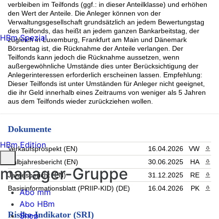
verbleiben im Teilfonds (ggf.: in dieser Anteilklasse) und erhöhen
den Wert der Anteile. Die Anleger können von der
Verwaltungsgesellschaft grundsätzlich an jedem Bewertungstag
des Teilfonds, das heißt an jedem ganzen Bankarbeitstag, der
HBm Spezial
zugleich in Luxemburg, Frankfurt am Main und Dänemark
Börsentag ist, die Rücknahme der Anteile verlangen. Der
Teilfonds kann jedoch die Rücknahme aussetzen, wenn
außergewöhnliche Umstände dies unter Berücksichtigung der
Anlegerinteressen erforderlich erscheinen lassen. Empfehlung:
Dieser Teilfonds ist unter Umständen für Anleger nicht geeignet,
die ihr Geld innerhalb eines Zeitraums von weniger als 5 Jahren
aus dem Teilfonds wieder zurückziehen wollen.
Dokumente
HBm Edition
Verkaufsprospekt (EN)
16.04.2026
VW
PDF 
Halbjahresbericht (EN)
30.06.2025
HA
PDF 
manager-Gruppe
Jahresbericht (EN)
31.12.2025
RE
PDF 
Basisinformationsblatt (PRIIP-KID) (DE)
16.04.2026
PK
PDF 
Abo mm
Abo HBm
Risiko-Indikator (SRI)
Shop