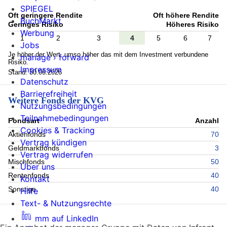
SPIEGEL
Oft geringere Rendite
Oft höhere Rendite
BuchMarkt
Geringes Risiko
Höheres Risiko
Werbung
1
2
3
4
5
6
7
Jobs
Je höher der Wert, umso höher das mit dem Investment verbundene
manage › forward
Risiko.
Impressum
Stand: 30.06.2026
Datenschutz
Barrierefreiheit
Weitere Fonds der KVG
Nutzungsbedingungen
Teilnahmebedingungen
Fondsart
Anzahl
Cookies & Tracking
Aktienfonds
70
Vertrag kündigen
Geldmarktfonds
3
Vertrag widerrufen
Mischfonds
50
Über uns
Rentenfonds
40
Kontakt
Sonstige
40
Hilfe
Text- & Nutzungsrechte
mm auf LinkedIn