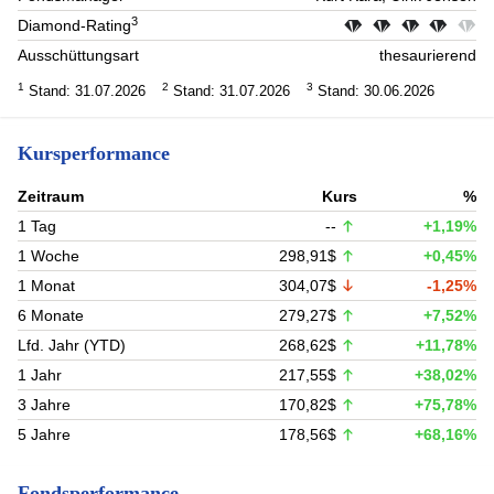
3
Diamond-Rating
Ausschüttungsart
thesaurierend
1
2
3
Stand: 31.07.2026
Stand: 31.07.2026
Stand: 30.06.2026
Kursperformance
Zeitraum
Kurs
%
1 Tag
--
+1,19%
1 Woche
298,91$
+0,45%
1 Monat
304,07$
-1,25%
6 Monate
279,27$
+7,52%
Lfd. Jahr (YTD)
268,62$
+11,78%
1 Jahr
217,55$
+38,02%
3 Jahre
170,82$
+75,78%
5 Jahre
178,56$
+68,16%
Fondsperformance