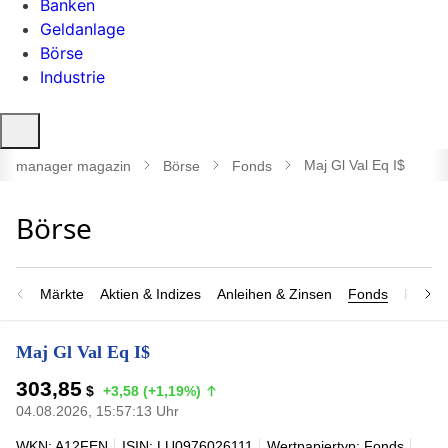
Banken
Geldanlage
Börse
Industrie
Suche
öffnen
Maj Gl Val Eq I$
manager magazin
Börse
Fonds
Märkte
Aktien & Indizes
Anleihen & Zinsen
Fonds
Rohsto
Maj Gl Val Eq I$
303,85
$
+3,58 (+1,19%)
04.08.2026, 15:57:13 Uhr
WKN: A12FEN
ISIN: LU0976026111
Wertpapiertyp: Fonds