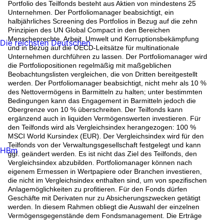
Portfolio des Teilfonds besteht aus Aktien von mindestens 25
Unternehmen. Der Portfoliomanager beabsichtigt, ein
halbjährliches Screening des Portfolios in Bezug auf die zehn
Prinzipien des UN Global Compact in den Bereichen
Menschenrechte, Arbeit, Umwelt und Korruptionsbekämpfung
Die reichsten Deutschen
und in Bezug auf die OECD-Leitsätze für multinationale
Unternehmen durchführen zu lassen. Der Portfoliomanager wird
die Portfoliopositionen regelmäßig mit maßgeblichen
Beobachtungslisten vergleichen, die von Dritten bereitgestellt
werden. Der Portfoliomanager beabsichtigt, nicht mehr als 10 %
des Nettovermögens in Barmitteln zu halten; unter bestimmten
Bedingungen kann das Engagement in Barmitteln jedoch die
Obergrenze von 10 % überschreiten. Der Teilfonds kann
ergänzend auch in liquiden Vermögenswerten investieren. Für
den Teilfonds wird als Vergleichsindex herangezogen: 100 %
MSCI World Kursindex (EUR). Der Vergleichsindex wird für den
Teilfonds von der Verwaltungsgesellschaft festgelegt und kann
HBm
ggf. geändert werden. Es ist nicht das Ziel des Teilfonds, den
Vergleichsindex abzubilden. Portfoliomanager können nach
eigenem Ermessen in Wertpapiere oder Branchen investieren,
die nicht im Vergleichsindex enthalten sind, um von spezifischen
Anlagemöglichkeiten zu profitieren. Für den Fonds dürfen
Geschäfte mit Derivaten nur zu Absicherungszwecken getätigt
werden. In diesem Rahmen obliegt die Auswahl der einzelnen
Vermögensgegenstände dem Fondsmanagement. Die Erträge