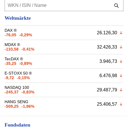
Weltmärkte
DAX ®
26.126,30
-76,05
-0,29%
MDAX ®
32.426,33
-133,58
-0,41%
TecDAX ®
3.946,73
-35,25
-0,89%
E-STOXX 50 ®
6.476,98
-9,72
-0,15%
NASDAQ 100
29.487,79
-245,37
-0,83%
HANG SENG
25.406,57
-509,25
-1,96%
Fondsdaten