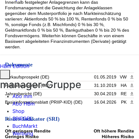
Innerhalb festgelegter Anlagegrenzen kann das
Fondsmanagement die Gewichtung der Anlageklassen
gegenüber dem Musterportfolio je nach Markteinschätzung
variieren: Aktienfonds 50 % bis 100 %, Rentenfonds 0 % bis 50
%, sonstige Fonds (z.B. Mischfonds) 0 % bis 30 %,
Geldmarktfonds 0 % bis 50 %, Bankguthaben 0 % bis 20 % des
Fondsvermögens. Weiterhin können Geschäfte in von einem
Basiswert abgeleiteten Finanzinstrumenten (Derivate) getätigt
werden.
Dokumente
HBm Edition
Verkaufsprospekt (DE)
01.05.2019
VW
PDF 
manager-Gruppe
Halbjahresbericht (DE)
31.10.2019
HA
PDF 
Jahresbericht (DE)
30.04.2019
RE
PDF 
Abo mm
Basisinformationsblatt (PRIIP-KID) (DE)
16.04.2026
PK
PDF 
Abo HBm
Shop
SPIEGEL
Risiko-Indikator (SRI)
BuchMarkt
Oft geringere Rendite
Oft höhere Rendite
Werbung
Geringes Risiko
Höheres Risiko