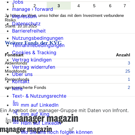
Jobs
1
2
3
4
5
6
7
manage › forward
Je höher der Wert, umso höher das mit dem Investment verbundene
Impressum
Risiko.
Datenschutz
Stand: 10.10.2025
Barrierefreiheit
Nutzungsbedingungen
Weitere Fonds der KVG
Teilnahmebedingungen
Cookies & Tracking
Fondsart
Anzahl
Vertrag kündigen
Aktienfonds
3
Vertrag widerrufen
Mischfonds
25
Über uns
Rentenfonds
1
Kontakt
wertgesicherte Fonds
2
Hilfe
Text- & Nutzungsrechte
mm auf LinkedIn
Ein Angebot der manager-Gruppe mit Daten von Infront.
mm auf Xing
HBm auf LinkedIn
Wo Sie uns noch folgen können