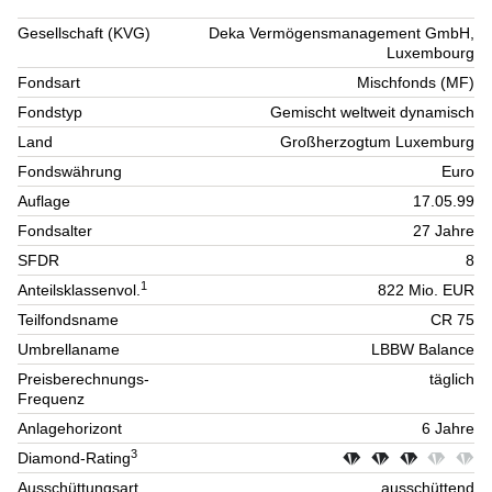
Gesellschaft (KVG)
Deka Vermögensmanagement GmbH,
Luxembourg
Fondsart
Mischfonds (MF)
Fondstyp
Gemischt weltweit dynamisch
Land
Großherzogtum Luxemburg
Fondswährung
Euro
Auflage
17.05.99
Fondsalter
27 Jahre
SFDR
8
1
Anteilsklassenvol.
822 Mio. EUR
Teilfondsname
CR 75
Umbrellaname
LBBW Balance
Preisberechnungs-
täglich
Frequenz
Anlagehorizont
6 Jahre
3
Diamond-Rating
Ausschüttungsart
ausschüttend