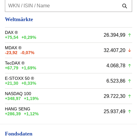
Weltmärkte
DAX ®
26.394,99
+75,54
+0,29%
MDAX ®
32.407,20
-23,92
-0,07%
TecDAX ®
4.068,78
+67,79
+1,69%
E-STOXX 50 ®
6.523,86
+21,30
+0,33%
NASDAQ 100
29.722,30
+348,97
+1,19%
HANG SENG
25.937,49
+286,39
+1,12%
Fondsdaten