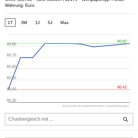
Währung: Euro
1T
3M
1J
5J
Max
80,82
80,80
80,70
80,60
80,50
80,42
80,40
80,30
Kurschart mit einberechneten Ausschüttungen.