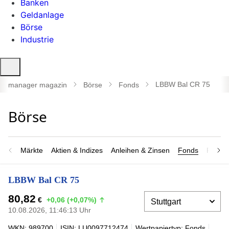
Banken
Geldanlage
Börse
Industrie
Suche
öffnen
LBBW Bal CR 75
manager magazin
Börse
Fonds
Märkte
Aktien & Indizes
Anleihen & Zinsen
Fonds
Rohsto
LBBW Bal CR 75
80,82
€
+0,06 (+0,07%)
10.08.2026, 11:46:13 Uhr
WKN: 989700
ISIN: LU0097712474
Wertpapiertyp: Fonds