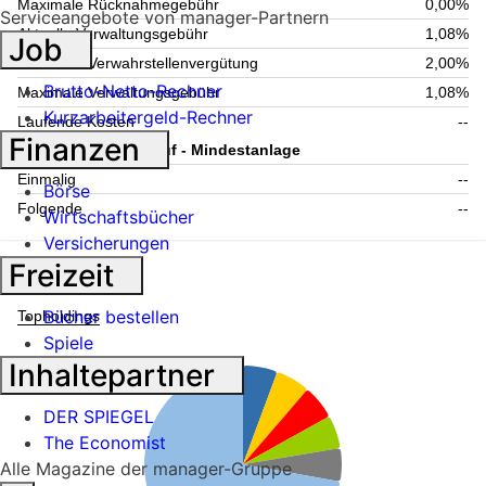
Maximale Rücknahmegebühr
0,00%
Serviceangebote von manager-Partnern
Aktuelle Verwaltungsgebühr
1,08%
Job
Maximale Verwahrstellenvergütung
2,00%
Brutto-Netto-Rechner
Maximale Verwaltungsgebühr
1,08%
Kurzarbeitergeld-Rechner
Laufende Kosten
--
Finanzen
Information zum Kauf - Mindestanlage
Einmalig
--
Börse
Folgende
--
Wirtschaftsbücher
Versicherungen
Freizeit
Fondsstruktur
Bücher bestellen
Topholdings
Spiele
Inhaltepartner
DER SPIEGEL
The Economist
Alle Magazine der manager-Gruppe