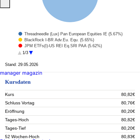
Threadneedle (Lux) Pan European Equities IE (5.67%)
BlackRock I-BR Adv.Eu. Equ. (5.65%)
JPM ETFs(I)-US REI Eq.SRI PAA (5.62%)
MUL Amundi S&P Euroz PAB (5.44%)
1/3
BNP Paribas Sust. EO MF Equity (5.43%)
Rest (72.2%)
Stand: 29.05.2026
manager magazin
Kursdaten
Kurs
80,82€
Schluss Vortag
80,76€
Eröffnung
80,20€
Tages-Hoch
80,82€
Tages-Tief
80,20€
52 Wochen-Hoch
80,83€