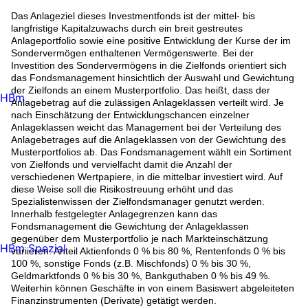
Das Anlageziel dieses Investmentfonds ist der mittel- bis
langfristige Kapitalzuwachs durch ein breit gestreutes
Anlageportfolio sowie eine positive Entwicklung der Kurse der im
Sondervermögen enthaltenen Vermögenswerte. Bei der
Investition des Sondervermögens in die Zielfonds orientiert sich
das Fondsmanagement hinsichtlich der Auswahl und Gewichtung
der Zielfonds an einem Musterportfolio. Das heißt, dass der
HBm
Anlagebetrag auf die zulässigen Anlageklassen verteilt wird. Je
nach Einschätzung der Entwicklungschancen einzelner
Anlageklassen weicht das Management bei der Verteilung des
Anlagebetrages auf die Anlageklassen von der Gewichtung des
Musterportfolios ab. Das Fondsmanagement wählt ein Sortiment
von Zielfonds und vervielfacht damit die Anzahl der
verschiedenen Wertpapiere, in die mittelbar investiert wird. Auf
diese Weise soll die Risikostreuung erhöht und das
Spezialistenwissen der Zielfondsmanager genutzt werden.
Innerhalb festgelegter Anlagegrenzen kann das
Fondsmanagement die Gewichtung der Anlageklassen
gegenüber dem Musterportfolio je nach Markteinschätzung
HBm Spezial
variieren: Anteil Aktienfonds 0 % bis 80 %, Rentenfonds 0 % bis
100 %, sonstige Fonds (z.B. Mischfonds) 0 % bis 30 %,
Geldmarktfonds 0 % bis 30 %, Bankguthaben 0 % bis 49 %.
Weiterhin können Geschäfte in von einem Basiswert abgeleiteten
Finanzinstrumenten (Derivate) getätigt werden.