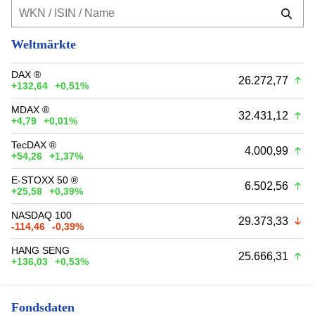
Weltmärkte
DAX ®
26.272,77
+132,64
+0,51%
MDAX ®
32.431,12
+4,79
+0,01%
TecDAX ®
4.000,99
+54,26
+1,37%
E-STOXX 50 ®
6.502,56
+25,58
+0,39%
NASDAQ 100
29.373,33
-114,46
-0,39%
HANG SENG
25.666,31
+136,03
+0,53%
Fondsdaten