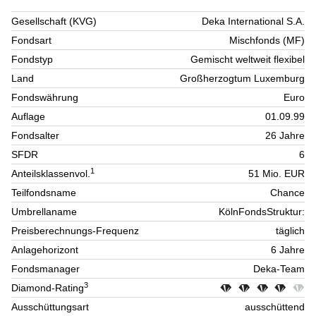
Gesellschaft (KVG)
Deka International S.A.
Fondsart
Mischfonds (MF)
Fondstyp
Gemischt weltweit flexibel
Land
Großherzogtum Luxemburg
Fondswährung
Euro
Auflage
01.09.99
Fondsalter
26 Jahre
SFDR
6
1
Anteilsklassenvol.
51 Mio. EUR
Teilfondsname
Chance
Umbrellaname
KölnFondsStruktur:
Preisberechnungs-Frequenz
täglich
Anlagehorizont
6 Jahre
Fondsmanager
Deka-Team
3
Diamond-Rating
Ausschüttungsart
ausschüttend