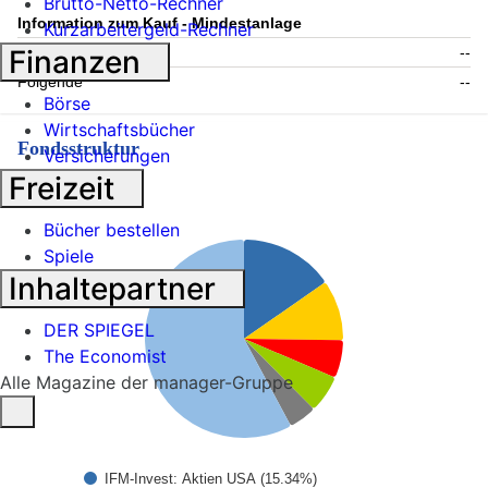
Brutto-Netto-Rechner
Information zum Kauf - Mindestanlage
Kurzarbeitergeld-Rechner
Finanzen
Einmalig
--
Folgende
--
Börse
Wirtschaftsbücher
Fondsstruktur
Versicherungen
Freizeit
Topholdings
Bücher bestellen
Spiele
Inhaltepartner
DER SPIEGEL
The Economist
Alle Magazine der manager-Gruppe
IFM-Invest: Aktien USA (15.34%)