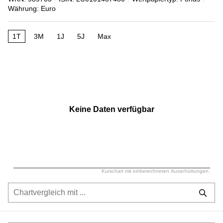
Währung: Euro
1T
3M
1J
5J
Max
Keine Daten verfügbar
Kurschart mit einberechneten Ausschüttungen.