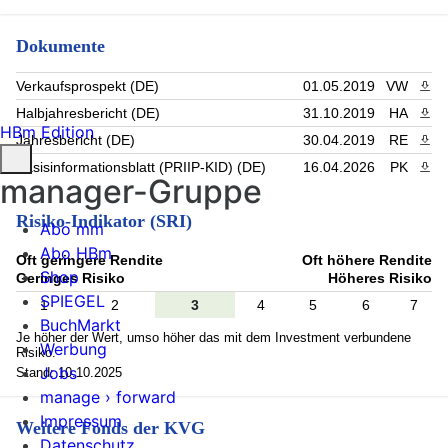
Dokumente
Verkaufsprospekt (DE)
01.05.2019
VW
PDF 
Halbjahresbericht (DE)
31.10.2019
HA
PDF 
HBm Edition
Jahresbericht (DE)
30.04.2019
RE
PDF 
Basisinformationsblatt (PRIIP-KID) (DE)
16.04.2026
PK
PDF 
manager-Gruppe
Risiko-Indikator (SRI)
Abo mm
Abo HBm
Oft geringere Rendite
Oft höhere Rendite
Shop
Geringes Risiko
Höheres Risiko
SPIEGEL
1
2
3
4
5
6
7
BuchMarkt
Je höher der Wert, umso höher das mit dem Investment verbundene
Werbung
Risiko.
Jobs
Stand: 10.10.2025
manage › forward
Impressum
Weitere Fonds der KVG
Datenschutz