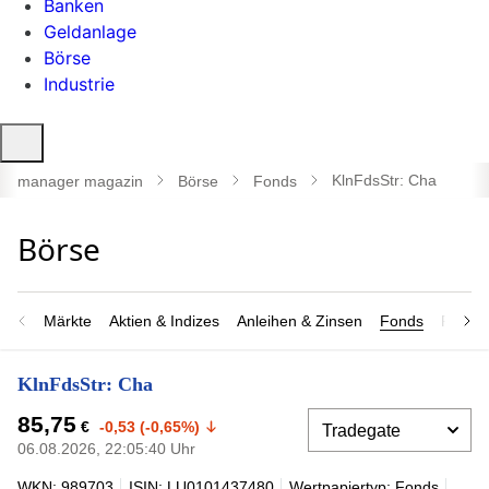
Banken
Geldanlage
Börse
Industrie
Suche
öffnen
KlnFdsStr: Cha
manager magazin
Börse
Fonds
Märkte
Aktien & Indizes
Anleihen & Zinsen
Fonds
Rohsto
KlnFdsStr: Cha
85,75
€
-0,53 (-0,65%)
06.08.2026, 22:05:40 Uhr
WKN: 989703
ISIN: LU0101437480
Wertpapiertyp: Fonds