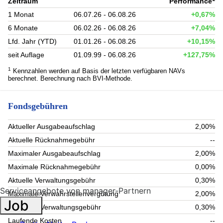
Zeitraum
Performance
1 Monat
06.07.26 - 06.08.26
+0,67%
6 Monate
06.02.26 - 06.08.26
+7,04%
Lfd. Jahr (YTD)
01.01.26 - 06.08.26
+10,15%
seit Auflage
01.09.99 - 06.08.26
+127,75%
1
Kennzahlen werden auf Basis der letzten verfügbaren NAVs
berechnet. Berechnung nach BVI-Methode.
Fondsgebühren
Aktueller Ausgabeaufschlag
2,00%
Aktuelle Rücknahmegebühr
--
Maximaler Ausgabeaufschlag
2,00%
Maximale Rücknahmegebühr
0,00%
Aktuelle Verwaltungsgebühr
0,30%
Serviceangebote von manager-Partnern
Maximale Verwahrstellenvergütung
2,00%
Job
Maximale Verwaltungsgebühr
0,30%
Laufende Kosten
--