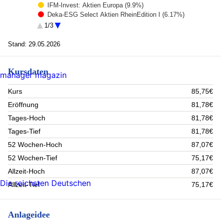
IFM-Invest: Aktien Europa (9.9%)
Deka-ESG Select Aktien RheinEdition I (6.17%)
Deka-SektorInvest (6.15%)
1/3
Deka-ESG Rentenfonds RheinEdition (4.58%)
Rest (57.85%)
Stand: 29.05.2026
Kursdaten
manager magazin
Kurs
85,75€
Eröffnung
81,78€
Tages-Hoch
81,78€
Tages-Tief
81,78€
52 Wochen-Hoch
87,07€
52 Wochen-Tief
75,17€
Allzeit-Hoch
87,07€
Die reichsten Deutschen
Allzeit-Tief
75,17€
Anlageidee