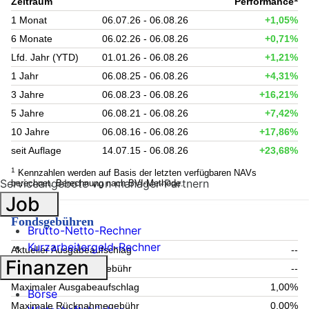
Zeitraum
Performance
1 Monat
06.07.26 - 06.08.26
+1,05%
6 Monate
06.02.26 - 06.08.26
+0,71%
Lfd. Jahr (YTD)
01.01.26 - 06.08.26
+1,21%
1 Jahr
06.08.25 - 06.08.26
+4,31%
3 Jahre
06.08.23 - 06.08.26
+16,21%
5 Jahre
06.08.21 - 06.08.26
+7,42%
10 Jahre
06.08.16 - 06.08.26
+17,86%
seit Auflage
14.07.15 - 06.08.26
+23,68%
1
Kennzahlen werden auf Basis der letzten verfügbaren NAVs
Serviceangebote von manager-Partnern
berechnet. Berechnung nach BVI-Methode.
Job
Fondsgebühren
Brutto-Netto-Rechner
Kurzarbeitergeld-Rechner
Aktueller Ausgabeaufschlag
--
Finanzen
Aktuelle Rücknahmegebühr
--
Maximaler Ausgabeaufschlag
1,00%
Börse
Maximale Rücknahmegebühr
0,00%