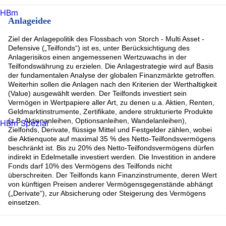
HBm
Anlageidee
Ziel der Anlagepolitik des Flossbach von Storch - Multi Asset -
Defensive („Teilfonds“) ist es, unter Berücksichtigung des
Anlagerisikos einen angemessenen Wertzuwachs in der
Teilfondswährung zu erzielen. Die Anlagestrategie wird auf Basis
der fundamentalen Analyse der globalen Finanzmärkte getroffen.
Weiterhin sollen die Anlagen nach den Kriterien der Werthaltigkeit
(Value) ausgewählt werden. Der Teilfonds investiert sein
Vermögen in Wertpapiere aller Art, zu denen u.a. Aktien, Renten,
Geldmarktinstrumente, Zertifikate, andere strukturierte Produkte
(z.B. Aktienanleihen, Optionsanleihen, Wandelanleihen),
HBm Spezial
Zielfonds, Derivate, flüssige Mittel und Festgelder zählen, wobei
die Aktienquote auf maximal 35 % des Netto-Teilfondsvermögens
beschränkt ist. Bis zu 20% des Netto-Teilfondsvermögens dürfen
indirekt in Edelmetalle investiert werden. Die Investition in andere
Fonds darf 10% des Vermögens des Teilfonds nicht
überschreiten. Der Teilfonds kann Finanzinstrumente, deren Wert
von künftigen Preisen anderer Vermögensgegenstände abhängt
(„Derivate“), zur Absicherung oder Steigerung des Vermögens
einsetzen.