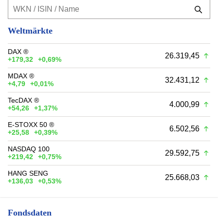
Weltmärkte
DAX ®
26.319,45
+179,32
+0,69%
MDAX ®
32.431,12
+4,79
+0,01%
TecDAX ®
4.000,99
+54,26
+1,37%
E-STOXX 50 ®
6.502,56
+25,58
+0,39%
NASDAQ 100
29.592,75
+219,42
+0,75%
HANG SENG
25.668,03
+136,03
+0,53%
Fondsdaten