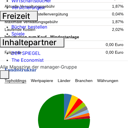
Wirtschaftsbücher
Aktuelle Verwaltungsgebühr
1,87%
Versicherungen
Freizeit
Maximale Verwahrstellenvergütung
0,04%
Maximale Verwaltungsgebühr
1,87%
Bücher bestellen
Laufende Kosten
2,02%
Spiele
Information zum Kauf - Mindestanlage
Inhaltepartner
Einmalig
0,00 Euro
Folgende
0,00 Euro
DER SPIEGEL
The Economist
Alle Magazine der manager-Gruppe
Fondsstruktur
Topholdings
Wertpapiere
Länder
Branchen
Währungen