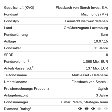
Gesellschaft (KVG)
Flossbach von Storch Invest S.A.
Fondsart
Mischfonds (MF)
Fondstyp
Gemischt weltweit defensiv
Land
Großherzogtum Luxemburg
Fondswährung
Euro
Auflage
10.07.15
Fondsalter
11 Jahre
SFDR
8
1
Fondsvolumen
1.068 Mio. EUR
2
Anteilsklassenvol.
137 Mio. EUR
Teilfondsname
Multi Asset - Defensive
Umbrellaname
Flossbach von Storch -
Preisberechnungs-Frequenz
täglich
Anlagehorizont
3 Jahre
Fondsmanager
Elmar Peters, Strategie-Team
3
Diamond-Rating