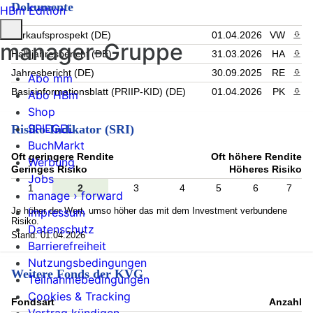
Dokumente
HBm Edition
Verkaufsprospekt (DE)
01.04.2026
VW
PDF 
manager-Gruppe
Halbjahresbericht (DE)
31.03.2026
HA
PDF 
Jahresbericht (DE)
30.09.2025
RE
PDF 
Abo mm
Basisinformationsblatt (PRIIP-KID) (DE)
01.04.2026
PK
PDF 
Abo HBm
Shop
SPIEGEL
Risiko-Indikator (SRI)
BuchMarkt
Oft geringere Rendite
Oft höhere Rendite
Werbung
Geringes Risiko
Höheres Risiko
Jobs
1
2
3
4
5
6
7
manage › forward
Je höher der Wert, umso höher das mit dem Investment verbundene
Impressum
Risiko.
Datenschutz
Stand: 01.04.2026
Barrierefreiheit
Nutzungsbedingungen
Weitere Fonds der KVG
Teilnahmebedingungen
Cookies & Tracking
Fondsart
Anzahl