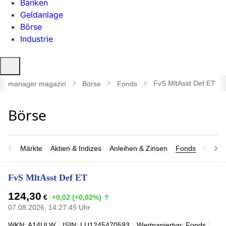
Banken
Geldanlage
Börse
Industrie
Suche
öffnen
FvS MltAsst Def ET
manager magazin
Börse
Fonds
Märkte
Aktien & Indizes
Anleihen & Zinsen
Fonds
Rohsto
FvS MltAsst Def ET
124,30
€
+0,02 (+0,02%)
07.08.2026, 14:27:45 Uhr
WKN: A14ULW
ISIN: LU1245470593
Wertpapiertyp: Fonds