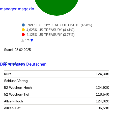
manager magazin
INVESCO PHYSICAL GOLD P-ETC (4.98%)
4,625% US TREASURY (4.41%)
4,125% US TREASURY (3.76%)
0,000% EUROPÄISCHE UNION (2.82%)
1/4
0,750% NIEDERLANDE (2.55%)
3,625% US TREASURY (2.18%)
Stand: 28.02.2025
3,500% US TREASURY (1.96%)
2,875% AT&T HYBRID (1.62%)
Kursdaten
Rest (75.72%)
Die reichsten Deutschen
Kurs
124,30€
Schluss Vortag
--
52 Wochen-Hoch
124,92€
52 Wochen-Tief
118,54€
Allzeit-Hoch
124,92€
Allzeit-Tief
96,59€