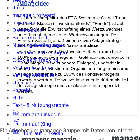
Werbung
Anlageidee
Jobs
manage › forward
Ziel der Anlagepolitik des FTC Systematic Global Trend
Impressum
(Founder Klasse) ("Investmentfonds", "Fonds") ist auf
lange Sicht die Erwirtschaftung eines Wertzuwachses
Datenschutz
unter Inkaufnahme hoher Wertschwankungen. Der
Barrierefreiheit
Fonds investiert gemäß einer aktiven Anlagestrategie
Nutzungsbedingungen
und nimmt dabei keinen Bezug auf einen
Index/Referenzwert. Der Investmentfonds kann bis zu
Teilnahmebedingungen
100% des Fondsvermögens in Geldmarktinstrumente, in
Cookies & Tracking
Sichteinlagen (bzw. kündbare Einlagen), und/oder in
Vertrag kündigen
andere Fonds investieren. Organismen für gemeinsame
Anlagen können bis zu 100% des Fondsvermögens
Vertrag widerrufen
erworben werden. Derivative Instrumente dürfen als Teil
Über uns
der Anlagestrategie und zur Absicherung eingesetzt
Kontakt
werden.
Hilfe
Text- & Nutzungsrechte
mm auf LinkedIn
mm auf Xing
Ein Angebot der manager-Gruppe mit Daten von Infront.
HBm auf LinkedIn