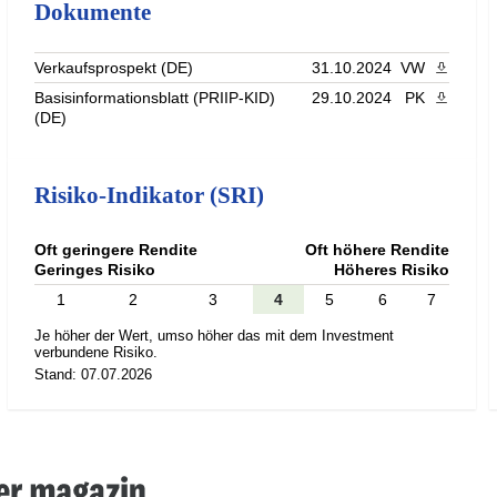
Dokumente
Verkaufsprospekt (DE)
31.10.2024
VW
PDF heru
Basisinformationsblatt (PRIIP-KID)
29.10.2024
PK
PDF heru
(DE)
Risiko-Indikator (SRI)
Oft geringere Rendite
Oft höhere Rendite
Geringes Risiko
Höheres Risiko
1
2
3
4
5
6
7
Je höher der Wert, umso höher das mit dem Investment
verbundene Risiko.
Stand: 07.07.2026