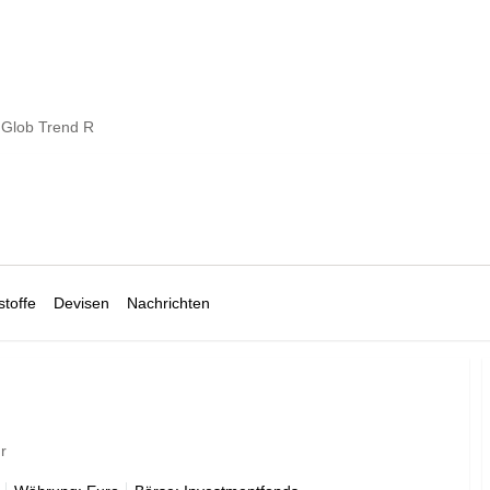
 Glob Trend R
toffe
Devisen
Nachrichten
r