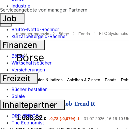
Industrie
Serviceangebote von manager-Partnern
Job
Suche
öffnen
Brutto-Netto-Rechner
FTC Systematic
manager magazin
Börse
Fonds
Kurzarbeitergeld-Rechner
Finanzen
Börse
Wirtschaftsbücher
Versicherungen
Freizeit
Märkte
Aktien & Indizes
Anleihen & Zinsen
Fonds
Rohs
Bücher bestellen
Spiele
Inhaltepartner
FTC Systematic Glob Trend R
DER SPIEGEL
1.088,82
€
-0,78 (-0,07%)
31.07.2026, 16:19:10 Uh
The Economist