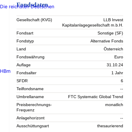
Fondsdaten
Die reichsten Deutschen
Gesellschaft (KVG)
LLB Invest
Kapitalanlagegesellschaft m.b.H.
Fondsart
Sonstige (SF)
Fondstyp
Alternative Fonds
Land
Österreich
Fondswährung
Euro
Auflage
31.10.24
HBm
Fondsalter
1 Jahr
SFDR
6
Teilfondsname
--
Umbrellaname
FTC Systematic Global Trend
Preisberechnungs-
monatlich
Frequenz
Anlagehorizont
--
Ausschüttungsart
thesaurierend