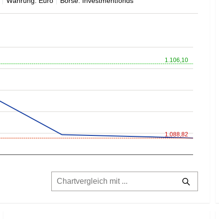
Währung: Euro
Börse: Investmentfonds
1.106,10
1.088,82