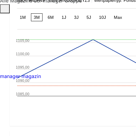
Alle Magazine der manager-Gruppe
WKN: A40PN9
ISIN: AT0000A3EYZ3
Wertpapiertyp: Fonds
1M
3M
6M
1J
3J
5J
10J
Max
1105,00
1100,00
1095,00
manager magazin
1090,00
1085,00