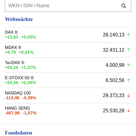
Weltmärkte
DAX ®
26.140,13
+13,83
+0,05%
MDAX ®
32.431,12
+4,79
+0,01%
TecDAX ®
4.000,99
+54,26
+1,37%
E-STOXX 50 ®
6.502,56
+25,58
+0,39%
NASDAQ 100
29.373,33
-114,46
-0,39%
HANG SENG
25.530,28
-407,98
-1,57%
Fondsdaten