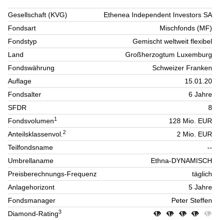
Gesellschaft (KVG)
Ethenea Independent Investors SA
Fondsart
Mischfonds (MF)
Fondstyp
Gemischt weltweit flexibel
Land
Großherzogtum Luxemburg
Fondswährung
Schweizer Franken
Auflage
15.01.20
Fondsalter
6 Jahre
SFDR
8
1
Fondsvolumen
128 Mio. EUR
2
Anteilsklassenvol.
2 Mio. EUR
Teilfondsname
--
Umbrellaname
Ethna-DYNAMISCH
Preisberechnungs-Frequenz
täglich
Anlagehorizont
5 Jahre
Fondsmanager
Peter Steffen
3
Diamond-Rating