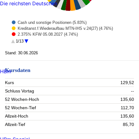
Die reichsten Deutschen
Cash und sonstige Positionen (5.83%)
Kreditanst.f.Wiederaufbau MTN-IHS v.24(27) (4.76%)
2.375% KFW 05.08.2027 (4.74%)
European Investment Bank EO-Medium-Term Notes 2012(27)
1/13
(4.71%)
European Union 24/06.12.2027 MTN (4.69%)
Stand: 30.06.2026
EUROPEAN UNION (4.58%)
EUROPEAN UNION (4.1%)
EUROPEAN INVESTMENT BANK SR UNSECURED 02/28
Kursdaten
HBm
5.625 (3.43%)
Tesla (3.22%)
Kurs
129,52
Alphabet Inc A (3.16%)
Amazon.com (3.14%)
Schluss Vortag
--
Nvidia Corp. (3.06%)
52 Wochen-Hoch
135,60
BLOCK INC CLASS A (3.05%)
52 Wochen-Tief
112,70
Goldman Sachs Group Inc. (2.56%)
AST SpaceMobile Inc (2.55%)
Allzeit-Hoch
135,60
Morgan Stanley (2.55%)
Allzeit-Tief
85,70
COINBASE GLOBAL INC -CLASS A (2.53%)
Nuscale Power Corp (2.36%)
REDDIT INC CLASS A (2.25%)