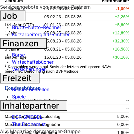
Zeitraum
Performance
Serviceangebote von manager-Partnern
1 Monat
05.07.26 - 05.08.26
-1,00%
Job
6 Monate
05.02.26 - 05.08.26
+2,26%
Lfd. Jahr (YTD)
01.01.26 - 05.08.26
+5,80%
Brutto-Netto-Rechner
1 Jahr
05.08.25 - 05.08.26
+12,89%
Kurzarbeitergeld-Rechner
Finanzen
3 Jahre
05.08.23 - 05.08.26
+32,30%
5 Jahre
05.08.21 - 05.08.26
+16,58%
Börse
seit Auflage
15.01.20 - 05.08.26
+30,16%
Wirtschaftsbücher
1
Kennzahlen werden auf Basis der letzten verfügbaren NAVs
Versicherungen
berechnet. Berechnung nach BVI-Methode.
Freizeit
Fondsgebühren
Bücher bestellen
Spiele
Aktueller Ausgabeaufschlag
--
Inhaltepartner
Aktuelle Rücknahmegebühr
--
DER SPIEGEL
Maximaler Ausgabeaufschlag
5,00%
The Economist
Maximale Rücknahmegebühr
0,00%
Alle Magazine der manager-Gruppe
Aktuelle Verwaltungsgebühr
1,60%