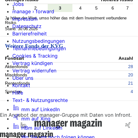
Jobs
1
2
3
4
5
6
7
manage › forward
Je höher der Wert, umso höher das mit dem Investment verbundene
Impressum
Risiko.
Datenschutz
Stand: 30.06.2026
Barrierefreiheit
Nutzungsbedingungen
Weitere Fonds der KVG
Teilnahmebedingungen
Cookies & Tracking
Fondsart
Anzahl
Vertrag kündigen
Aktienfonds
28
Vertrag widerrufen
Mischfonds
20
Über uns
Rentenfonds
21
Kontakt
Sonstige
4
Hilfe
Text- & Nutzungsrechte
mm auf LinkedIn
Ein Angebot der manager-Gruppe mit Daten von Infront.
mm auf Xing
HBm auf LinkedIn
Wo Sie uns noch folgen können