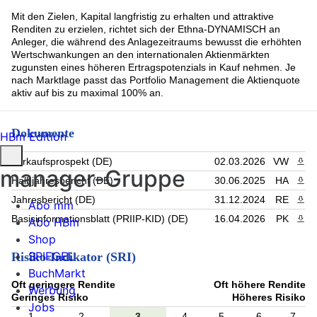
ServiceNow Inc (2.12%)
Mit den Zielen, Kapital langfristig zu erhalten und attraktive
Johnson + Johnson (1.91%)
Renditen zu erzielen, richtet sich der Ethna-DYNAMISCH an
Vistra Corp (1.89%)
Anleger, die während des Anlagezeitraums bewusst die erhöhten
KEURIG DR PEPPER INC (1.76%)
Wertschwankungen an den internationalen Aktienmärkten
Abbvie Inc. (1.73%)
zugunsten eines höheren Ertragspotenzials in Kauf nehmen. Je
NEXTERA ENERGY ORD (1.72%)
nach Marktlage passt das Portfolio Management die Aktienquote
Rest (21.58%)
aktiv auf bis zu maximal 100% an.
Dokumente
HBm Edition
Verkaufsprospekt (DE)
02.03.2026
VW
PDF 
manager-Gruppe
Halbjahresbericht (DE)
30.06.2025
HA
PDF 
Jahresbericht (DE)
31.12.2024
RE
PDF 
Abo mm
Basisinformationsblatt (PRIIP-KID) (DE)
16.04.2026
PK
PDF 
Abo HBm
Shop
SPIEGEL
Risiko-Indikator (SRI)
BuchMarkt
Oft geringere Rendite
Oft höhere Rendite
Werbung
Geringes Risiko
Höheres Risiko
Jobs
1
2
3
4
5
6
7