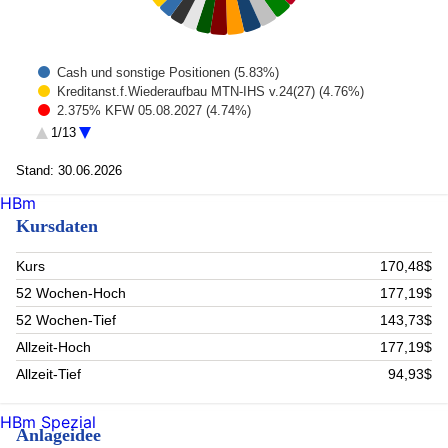
Cash und sonstige Positionen (5.83%)
Kreditanst.f.Wiederaufbau MTN-IHS v.24(27) (4.76%)
2.375% KFW 05.08.2027 (4.74%)
European Investment Bank EO-Medium-Term Notes 2012(27)
1/13
(4.71%)
European Union 24/06.12.2027 MTN (4.69%)
Stand: 30.06.2026
EUROPEAN UNION (4.58%)
HBm
EUROPEAN UNION (4.1%)
EUROPEAN INVESTMENT BANK SR UNSECURED 02/28
Kursdaten
5.625 (3.43%)
Tesla (3.22%)
Kurs
170,48$
Alphabet Inc A (3.16%)
Amazon.com (3.14%)
52 Wochen-Hoch
177,19$
Nvidia Corp. (3.06%)
52 Wochen-Tief
143,73$
BLOCK INC CLASS A (3.05%)
Allzeit-Hoch
177,19$
Goldman Sachs Group Inc. (2.56%)
AST SpaceMobile Inc (2.55%)
Allzeit-Tief
94,93$
Morgan Stanley (2.55%)
COINBASE GLOBAL INC -CLASS A (2.53%)
HBm Spezial
Nuscale Power Corp (2.36%)
Anlageidee
REDDIT INC CLASS A (2.25%)