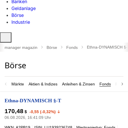
Banken
Geldanlage
Börse
Industrie
Suche
öffnen
Ethna-DYNAMISCH §-
manager magazin
Börse
Fonds
Märkte
Aktien & Indizes
Anleihen & Zinsen
Fonds
Rohsto
Ethna-DYNAMISCH §-T
170,48
$
-0,55 (-0,32%)
06.08.2026, 16:41:09 Uhr
WKN: A2PB19
ISIN: LU1939236748
Wertpapiertyp: Fonds