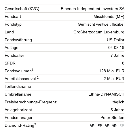
Gesellschaft (KVG)
Ethenea Independent Investors SA
Fondsart
Mischfonds (MF)
Fondstyp
Gemischt weltweit flexibel
Land
Großherzogtum Luxemburg
Fondswährung
US-Dollar
Auflage
04.03.19
Fondsalter
7 Jahre
SFDR
8
1
Fondsvolumen
128 Mio. EUR
2
Anteilsklassenvol.
2 Mio. EUR
Teilfondsname
--
Umbrellaname
Ethna-DYNAMISCH
Preisberechnungs-Frequenz
täglich
Anlagehorizont
5 Jahre
Fondsmanager
Peter Steffen
3
Diamond-Rating