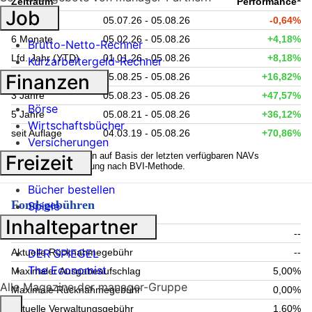
Zeitraum
Performance
Job
1 Monat
05.07.26 - 05.08.26
-0,64%
6 Monate
05.02.26 - 05.08.26
+4,18%
Brutto-Netto-Rechner
Lfd. Jahr (YTD)
01.01.26 - 05.08.26
+8,18%
Kurzarbeitergeld-Rechner
Finanzen
1 Jahr
05.08.25 - 05.08.26
+16,82%
3 Jahre
05.08.23 - 05.08.26
+47,57%
Börse
5 Jahre
05.08.21 - 05.08.26
+36,12%
Wirtschaftsbücher
seit Auflage
04.03.19 - 05.08.26
+70,86%
Versicherungen
1
Kennzahlen werden auf Basis der letzten verfügbaren NAVs
Freizeit
berechnet. Berechnung nach BVI-Methode.
Bücher bestellen
Fondsgebühren
Spiele
Inhaltepartner
Aktueller Ausgabeaufschlag
--
DER SPIEGEL
Aktuelle Rücknahmegebühr
--
The Economist
Maximaler Ausgabeaufschlag
5,00%
Alle Magazine der manager-Gruppe
Maximale Rücknahmegebühr
0,00%
Aktuelle Verwaltungsgebühr
1,60%