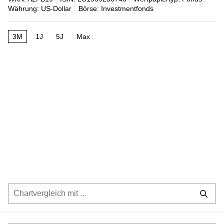
Währung: US-Dollar
Börse: Investmentfonds
3M
1J
5J
Max