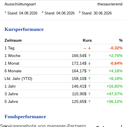
Ausschüttungsart
thesaurierend
1
2
3
Stand: 04.08.2026
Stand: 04.08.2026
Stand: 30.06.2026
Kursperformance
Zeitraum
Kurs
%
1 Tag
--
-0,32%
1 Woche
166,54$
+2,70%
1 Monat
172,14$
-0,64%
6 Monate
164,17$
+4,18%
Lfd. Jahr (YTD)
158,10$
+8,18%
1 Jahr
146,41$
+16,82%
3 Jahre
115,90$
+47,57%
5 Jahre
125,65$
+36,12%
Fondsperformance
Serviceangebote von manager-Partnern
1