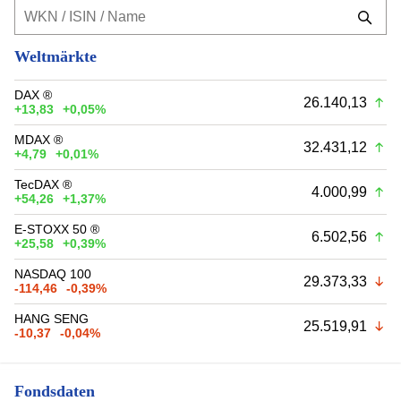
Weltmärkte
DAX ®
26.140,13
+13,83
+0,05%
MDAX ®
32.431,12
+4,79
+0,01%
TecDAX ®
4.000,99
+54,26
+1,37%
E-STOXX 50 ®
6.502,56
+25,58
+0,39%
NASDAQ 100
29.373,33
-114,46
-0,39%
HANG SENG
25.519,91
-10,37
-0,04%
Fondsdaten