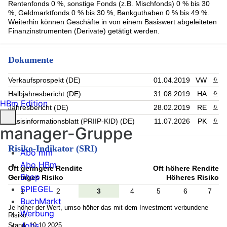
Rentenfonds 0 %, sonstige Fonds (z.B. Mischfonds) 0 % bis 30
%, Geldmarktfonds 0 % bis 30 %, Bankguthaben 0 % bis 49 %.
Weiterhin können Geschäfte in von einem Basiswert abgeleiteten
Finanzinstrumenten (Derivate) getätigt werden.
Dokumente
Verkaufsprospekt (DE)
01.04.2019
VW
PDF 
Halbjahresbericht (DE)
31.08.2019
HA
PDF 
HBm Edition
Jahresbericht (DE)
28.02.2019
RE
PDF 
Basisinformationsblatt (PRIIP-KID) (DE)
11.07.2026
PK
PDF 
manager-Gruppe
Risiko-Indikator (SRI)
Abo mm
Abo HBm
Oft geringere Rendite
Oft höhere Rendite
Shop
Geringes Risiko
Höheres Risiko
SPIEGEL
1
2
3
4
5
6
7
BuchMarkt
Je höher der Wert, umso höher das mit dem Investment verbundene
Werbung
Risiko.
Jobs
Stand: 10.10.2025