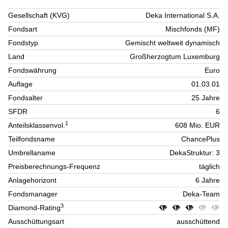
Gesellschaft (KVG)
Deka International S.A.
Fondsart
Mischfonds (MF)
Fondstyp
Gemischt weltweit dynamisch
Land
Großherzogtum Luxemburg
Fondswährung
Euro
Auflage
01.03.01
Fondsalter
25 Jahre
SFDR
6
1
Anteilsklassenvol.
608 Mio. EUR
Teilfondsname
ChancePlus
Umbrellaname
DekaStruktur: 3
Preisberechnungs-Frequenz
täglich
Anlagehorizont
6 Jahre
Fondsmanager
Deka-Team
3
Diamond-Rating
Ausschüttungsart
ausschüttend