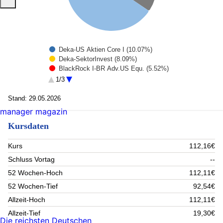
Deka-US Aktien Core I (10.07%)
Deka-SektorInvest (8.09%)
BlackRock I-BR Adv.US Equ. (5.52%)
JPMorg.I.-US Select Equity Fd (5.46%)
1/3
Deka MSCI Europe UCITS ETF (5.29%)
Rest (65.56%)
Stand: 29.05.2026
manager magazin
Kursdaten
Kurs
112,16€
Schluss Vortag
--
52 Wochen-Hoch
112,11€
52 Wochen-Tief
92,54€
Allzeit-Hoch
112,11€
Allzeit-Tief
19,30€
Die reichsten Deutschen