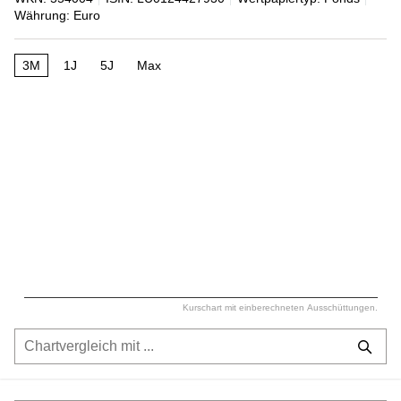
Währung: Euro
3M
1J
5J
Max
Kurschart mit einberechneten Ausschüttungen.