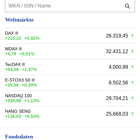
Weltmärkte
DAX ®
26.319,45
+215,22
+0,82%
MDAX ®
32.431,12
+4,79
+0,01%
TecDAX ®
4.000,99
+54,26
+1,37%
E-STOXX 50 ®
6.502,56
+25,58
+0,39%
NASDAQ 100
29.704,21
+330,88
+1,13%
HANG SENG
25.668,03
+136,03
+0,53%
Fondsdaten