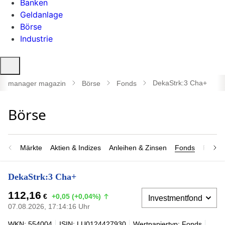
Banken
Geldanlage
Börse
Industrie
Suche
öffnen
DekaStrk:3 Cha+
manager magazin
Börse
Fonds
Märkte
Aktien & Indizes
Anleihen & Zinsen
Fonds
Rohsto
DekaStrk:3 Cha+
112,16
€
+0,05 (+0,04%)
07.08.2026, 17:14:16 Uhr
WKN: 554004
ISIN: LU0124427930
Wertpapiertyp: Fonds