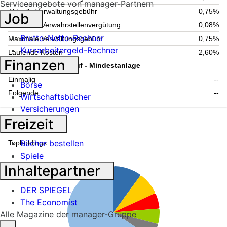
Serviceangebote von manager-Partnern
Aktuelle Verwaltungsgebühr
0,75%
Job
Maximale Verwahrstellenvergütung
0,08%
Brutto-Netto-Rechner
Maximale Verwaltungsgebühr
0,75%
Kurzarbeitergeld-Rechner
Laufende Kosten
2,60%
Finanzen
Information zum Kauf - Mindestanlage
Einmalig
--
Börse
Folgende
--
Wirtschaftsbücher
Versicherungen
Freizeit
Fondsstruktur
Bücher bestellen
Topholdings
Spiele
Inhaltepartner
DER SPIEGEL
The Economist
Alle Magazine der manager-Gruppe