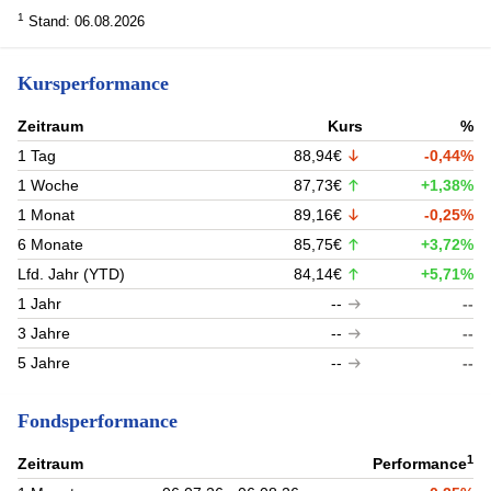
1
Stand: 06.08.2026
Kursperformance
Zeitraum
Kurs
%
1 Tag
88,94€
-0,44%
1 Woche
87,73€
+1,38%
1 Monat
89,16€
-0,25%
6 Monate
85,75€
+3,72%
Lfd. Jahr (YTD)
84,14€
+5,71%
1 Jahr
--
--
3 Jahre
--
--
5 Jahre
--
--
Fondsperformance
1
Zeitraum
Performance