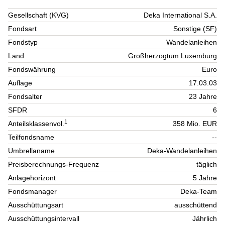
Gesellschaft (KVG)
Deka International S.A.
Fondsart
Sonstige (SF)
Fondstyp
Wandelanleihen
Land
Großherzogtum Luxemburg
Fondswährung
Euro
Auflage
17.03.03
Fondsalter
23 Jahre
SFDR
6
1
Anteilsklassenvol.
358 Mio. EUR
Teilfondsname
--
Umbrellaname
Deka-Wandelanleihen
Preisberechnungs-Frequenz
täglich
Anlagehorizont
5 Jahre
Fondsmanager
Deka-Team
Ausschüttungsart
ausschüttend
Ausschüttungsintervall
Jährlich