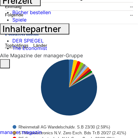
Freizeit
Einmalig
--
Bücher bestellen
Folgende
--
Spiele
Inhaltepartner
Fondsstruktur
DER SPIEGEL
Topholdings
Länder
The Economist
Alle Magazine der manager-Gruppe
Rheinmetall AG Wandelschuldv. S.B 23/30 (2.59%)
manager magazin
STMicroelectronics N.V. Zero Exch. Bds Tr.B 20/27 (2.41%)