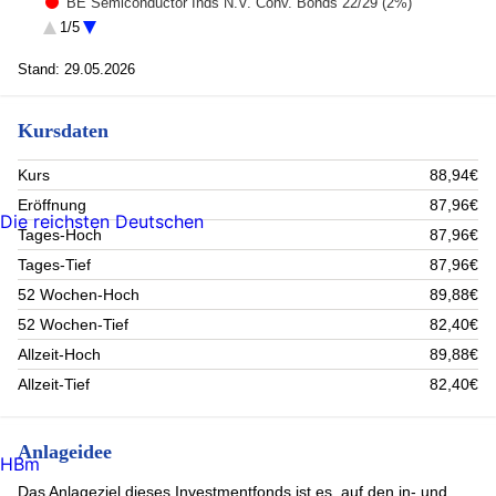
BE Semiconductor Inds N.V. Conv. Bonds 22/29 (2%)
Schneider Electric SE Conv. Bonds 23/30 (1.81%)
1/5
ENI S.p.A. Conv. Bonds 23/30 (1.54%)
Cellnex Telecom S.A. Conv. MT Bds 19/28 (1.49%)
Stand: 29.05.2026
RAG-Stiftung Umtauschanl. 23/30 (1.44%)
Nexi S.p.A. Zero Exch. Bonds 21/28 (1.32%)
Kursdaten
AIXTRON SE Zero-Wandelschuldv. 26/31 (1.18%)
Legrand S.A. Cov. Bonds 25/33 (1.18%)
Rest (83.04%)
Kurs
88,94€
Eröffnung
87,96€
Die reichsten Deutschen
Tages-Hoch
87,96€
Tages-Tief
87,96€
52 Wochen-Hoch
89,88€
52 Wochen-Tief
82,40€
Allzeit-Hoch
89,88€
Allzeit-Tief
82,40€
Anlageidee
HBm
Das Anlageziel dieses Investmentfonds ist es, auf den in- und