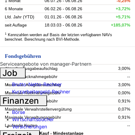
1 Monat
06.07.26 - 06.08.26
-0,25%
6 Monate
06.02.26 - 06.08.26
+3,72%
Lfd. Jahr (YTD)
01.01.26 - 06.08.26
+5,71%
seit Auflage
18.03.03 - 06.08.26
+185,07%
1
Kennzahlen werden auf Basis der letzten verfügbaren NAVs
berechnet. Berechnung nach BVI-Methode.
Fondsgebühren
Serviceangebote von manager-Partnern
Aktueller Ausgabeaufschlag
3,00%
Job
Aktuelle Rücknahmegebühr
--
Brutto-Netto-Rechner
Maximaler Ausgabeaufschlag
3,00%
Kurzarbeitergeld-Rechner
Maximale Rücknahmegebühr
0,00%
Finanzen
Aktuelle Verwaltungsgebühr
0,91%
Maximale Verwahrstellenvergütung
0,07%
Börse
Maximale Verwaltungsgebühr
0,91%
Wirtschaftsbücher
Laufende Kosten
--
Versicherungen
Information zum Kauf - Mindestanlage