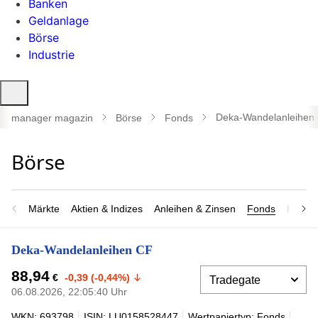
Banken
Geldanlage
Börse
Industrie
Suche
öffnen
Deka-Wandelanleihen
manager magazin
Börse
Fonds
Märkte
Aktien & Indizes
Anleihen & Zinsen
Fonds
Rohsto
Deka-Wandelanleihen CF
88,94
€
-0,39 (-0,44%)
06.08.2026, 22:05:40 Uhr
WKN: 693798
ISIN: LU0158528447
Wertpapiertyp: Fonds