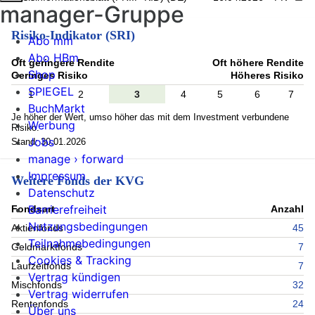
manager-Gruppe
Risiko-Indikator (SRI)
Abo mm
Abo HBm
Oft geringere Rendite
Oft höhere Rendite
Shop
Geringes Risiko
Höheres Risiko
SPIEGEL
1
2
3
4
5
6
7
BuchMarkt
Je höher der Wert, umso höher das mit dem Investment verbundene
Werbung
Risiko.
Jobs
Stand: 30.01.2026
manage › forward
Impressum
Weitere Fonds der KVG
Datenschutz
Barrierefreiheit
Fondsart
Anzahl
Nutzungsbedingungen
Aktienfonds
45
Teilnahmebedingungen
Geldmarktfonds
7
Cookies & Tracking
Laufzeitfonds
7
Vertrag kündigen
Mischfonds
32
Vertrag widerrufen
Rentenfonds
24
Über uns