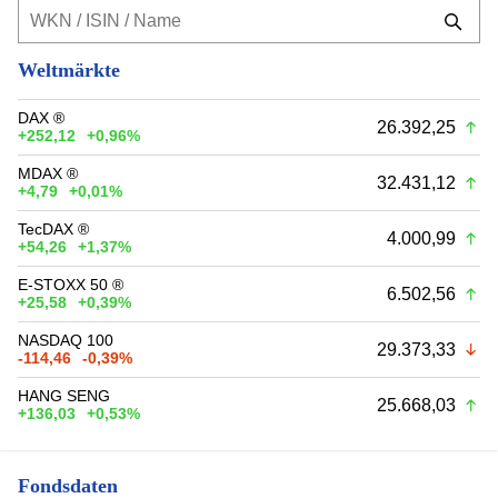
Weltmärkte
DAX ®
26.392,25
+252,12
+0,96%
MDAX ®
32.431,12
+4,79
+0,01%
TecDAX ®
4.000,99
+54,26
+1,37%
E-STOXX 50 ®
6.502,56
+25,58
+0,39%
NASDAQ 100
29.373,33
-114,46
-0,39%
HANG SENG
25.668,03
+136,03
+0,53%
Fondsdaten