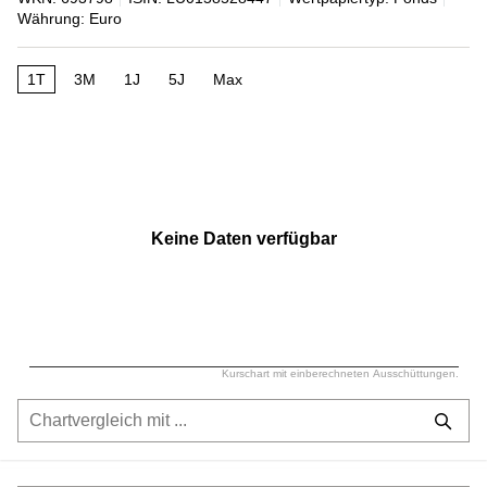
Währung: Euro
1T
3M
1J
5J
Max
Keine Daten verfügbar
Kurschart mit einberechneten Ausschüttungen.