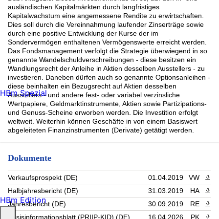
ausländischen Kapitalmärkten durch langfristiges
Kapitalwachstum eine angemessene Rendite zu erwirtschaften.
Dies soll durch die Vereinnahmung laufender Zinserträge sowie
durch eine positive Entwicklung der Kurse der im
Sondervermögen enthaltenen Vermögenswerte erreicht werden.
Das Fondsmanagement verfolgt die Strategie überwiegend in so
genannte Wandelschuldverschreibungen - diese besitzen ein
Wandlungsrecht der Anleihe in Aktien desselben Ausstellers - zu
investieren. Daneben dürfen auch so genannte Optionsanleihen -
diese beinhalten ein Bezugsrecht auf Aktien desselben
HBm Spezial
Ausstellers - und andere fest- oder variabel verzinsliche
Wertpapiere, Geldmarktinstrumente, Aktien sowie Partizipations-
und Genuss-Scheine erworben werden. Die Investition erfolgt
weltweit. Weiterhin können Geschäfte in von einem Basiswert
abgeleiteten Finanzinstrumenten (Derivate) getätigt werden.
Dokumente
Verkaufsprospekt (DE)
01.04.2019
VW
PDF 
Halbjahresbericht (DE)
31.03.2019
HA
PDF 
HBm Edition
Jahresbericht (DE)
30.09.2019
RE
PDF 
Basisinformationsblatt (PRIIP-KID) (DE)
16.04.2026
PK
PDF 