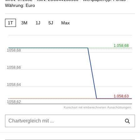
Währung: Euro
1T
3M
1J
5J
Max
1.058,68
1058,68
1058,66
1058,64
1.058,63
1058,62
Kurschart mit einberechneten Ausschüttungen.