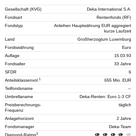
Gesellschaft (KVG)
Deka International S.A.
Fondsart
Rentenfonds (RF)
Fondstyp
Anleihen Hauptwährung EUR aggregiert
kurze Laufzeit
Land
Großherzogtum Luxemburg
Fondswährung
Euro
Auflage
15.03.93
Fondsalter
33 Jahre
SFDR
6
1
Anteilsklassenvol.
655 Mio. EUR
Teilfondsname
--
Umbrellaname
Deka-Renten: Euro 1-3 CF
Preisberechnungs-
täglich
Frequenz
Anlagehorizont
2 Jahre
Fondsmanager
Deka-Team
3
Diamond-Rating