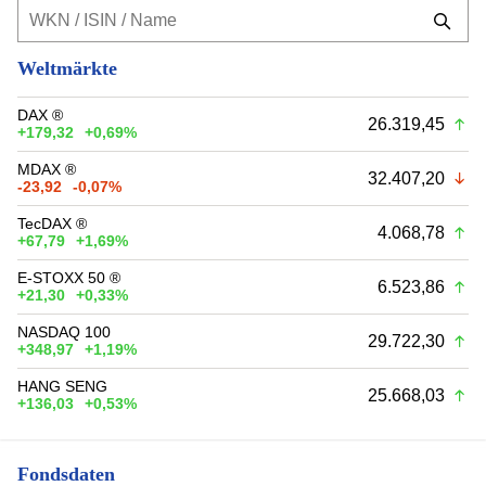
Weltmärkte
DAX ®
26.319,45
+179,32
+0,69%
MDAX ®
32.407,20
-23,92
-0,07%
TecDAX ®
4.068,78
+67,79
+1,69%
E-STOXX 50 ®
6.523,86
+21,30
+0,33%
NASDAQ 100
29.722,30
+348,97
+1,19%
HANG SENG
25.668,03
+136,03
+0,53%
Fondsdaten