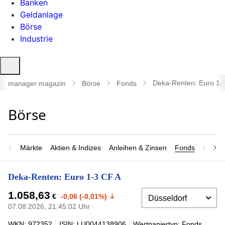
Banken
Geldanlage
Börse
Industrie
Suche
öffnen
Deka-Renten: Euro 1-
manager magazin
Börse
Fonds
Märkte
Aktien & Indizes
Anleihen & Zinsen
Fonds
Rohsto
Deka-Renten: Euro 1-3 CF A
1.058,63
€
-0,06 (-0,01%)
07.08.2026, 21:45:02 Uhr
WKN: 972352
ISIN: LU0044138906
Wertpapiertyp: Fonds