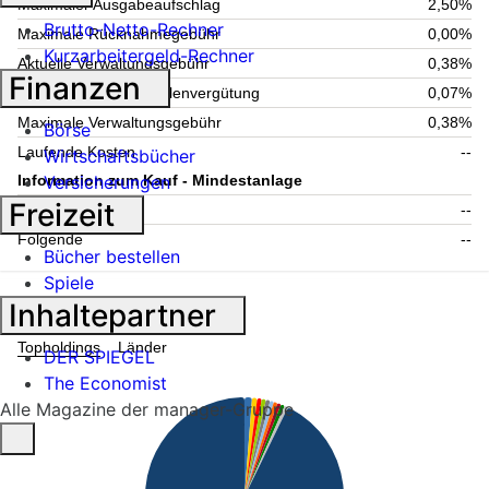
Maximaler Ausgabeaufschlag
2,50%
Brutto-Netto-Rechner
Maximale Rücknahmegebühr
0,00%
Kurzarbeitergeld-Rechner
Aktuelle Verwaltungsgebühr
0,38%
Finanzen
Maximale Verwahrstellenvergütung
0,07%
Maximale Verwaltungsgebühr
0,38%
Börse
Laufende Kosten
--
Wirtschaftsbücher
Versicherungen
Information zum Kauf - Mindestanlage
Freizeit
Einmalig
--
Folgende
--
Bücher bestellen
Spiele
Fondsstruktur
Inhaltepartner
Topholdings
Länder
DER SPIEGEL
The Economist
Alle Magazine der manager-Gruppe