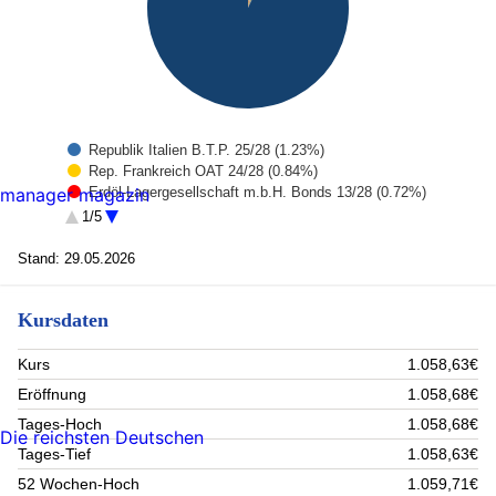
Republik Italien B.T.P. 25/28 (1.23%)
Rep. Frankreich OAT 24/28 (0.84%)
Erdöl-Lagergesellschaft m.b.H. Bonds 13/28 (0.72%)
manager magazin
Republik Italien B.T.P. 24/27 (0.7%)
1/5
Dexia S.A. MTN 25/28 (0.68%)
Tschechien Anl. 13/28 (0.62%)
Stand: 29.05.2026
Adif - Alta Velocidad MTN 23/28 (0.62%)
ABN AMRO Bank N.V. FLR Pref. MTN 25/29 (0.61%)
Kursdaten
Republik Italien B.T.P. 26/29 (0.61%)
Königreich Spanien Bonos 13/28 (0.58%)
Rest (92.8%)
Kurs
1.058,63€
Eröffnung
1.058,68€
Tages-Hoch
1.058,68€
Die reichsten Deutschen
Tages-Tief
1.058,63€
52 Wochen-Hoch
1.059,71€