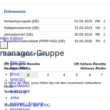
Dokumente
Verkaufsprospekt (DE)
01.04.2019
VW
PDF 
Halbjahresbericht (DE)
31.03.2019
HA
PDF 
Jahresbericht (DE)
30.09.2019
RE
PDF 
HBm Edition
Basisinformationsblatt (PRIIP-KID) (DE)
16.04.2026
PK
PDF 
manager-Gruppe
Risiko-Indikator (SRI)
Abo mm
Oft geringere Rendite
Oft höhere Rendite
Abo HBm
Geringes Risiko
Höheres Risiko
Shop
1
2
3
4
5
6
7
SPIEGEL
Je höher der Wert, umso höher das mit dem Investment verbundene
BuchMarkt
Risiko.
Werbung
Stand: 30.01.2026
Jobs
manage › forward
Weitere Fonds der KVG
Impressum