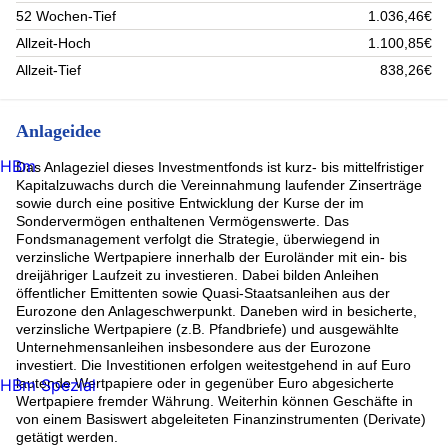
52 Wochen-Tief
1.036,46€
Allzeit-Hoch
1.100,85€
Allzeit-Tief
838,26€
Anlageidee
HBm
Das Anlageziel dieses Investmentfonds ist kurz- bis mittelfristiger
Kapitalzuwachs durch die Vereinnahmung laufender Zinserträge
sowie durch eine positive Entwicklung der Kurse der im
Sondervermögen enthaltenen Vermögenswerte. Das
Fondsmanagement verfolgt die Strategie, überwiegend in
verzinsliche Wertpapiere innerhalb der Euroländer mit ein- bis
dreijähriger Laufzeit zu investieren. Dabei bilden Anleihen
öffentlicher Emittenten sowie Quasi-Staatsanleihen aus der
Eurozone den Anlageschwerpunkt. Daneben wird in besicherte,
verzinsliche Wertpapiere (z.B. Pfandbriefe) und ausgewählte
Unternehmensanleihen insbesondere aus der Eurozone
investiert. Die Investitionen erfolgen weitestgehend in auf Euro
HBm Spezial
lautende Wertpapiere oder in gegenüber Euro abgesicherte
Wertpapiere fremder Währung. Weiterhin können Geschäfte in
von einem Basiswert abgeleiteten Finanzinstrumenten (Derivate)
getätigt werden.