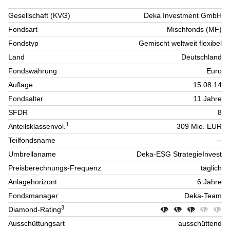
Gesellschaft (KVG)
Deka Investment GmbH
Fondsart
Mischfonds (MF)
Fondstyp
Gemischt weltweit flexibel
Land
Deutschland
Fondswährung
Euro
Auflage
15.08.14
Fondsalter
11 Jahre
SFDR
8
1
Anteilsklassenvol.
309 Mio. EUR
Teilfondsname
--
Umbrellaname
Deka-ESG StrategieInvest
Preisberechnungs-Frequenz
täglich
Anlagehorizont
6 Jahre
Fondsmanager
Deka-Team
3
Diamond-Rating
Ausschüttungsart
ausschüttend