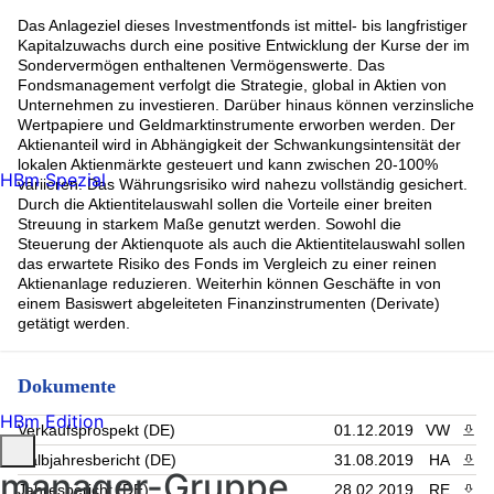
Das Anlageziel dieses Investmentfonds ist mittel- bis langfristiger
Kapitalzuwachs durch eine positive Entwicklung der Kurse der im
Sondervermögen enthaltenen Vermögenswerte. Das
Fondsmanagement verfolgt die Strategie, global in Aktien von
Unternehmen zu investieren. Darüber hinaus können verzinsliche
Wertpapiere und Geldmarktinstrumente erworben werden. Der
Aktienanteil wird in Abhängigkeit der Schwankungsintensität der
lokalen Aktienmärkte gesteuert und kann zwischen 20-100%
HBm Spezial
variieren. Das Währungsrisiko wird nahezu vollständig gesichert.
Durch die Aktientitelauswahl sollen die Vorteile einer breiten
Streuung in starkem Maße genutzt werden. Sowohl die
Steuerung der Aktienquote als auch die Aktientitelauswahl sollen
das erwartete Risiko des Fonds im Vergleich zu einer reinen
Aktienanlage reduzieren. Weiterhin können Geschäfte in von
einem Basiswert abgeleiteten Finanzinstrumenten (Derivate)
getätigt werden.
Dokumente
HBm Edition
Verkaufsprospekt (DE)
01.12.2019
VW
PDF 
Halbjahresbericht (DE)
31.08.2019
HA
PDF 
manager-Gruppe
Jahresbericht (DE)
28.02.2019
RE
PDF 