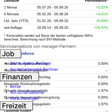
Zeitraum
Performance
1 Monat
05.07.26 - 05.08.26
+2,32%
6 Monate
05.02.26 - 05.08.26
+3,41%
Lfd. Jahr (YTD)
01.01.26 - 05.08.26
+5,53%
seit Auflage
18.08.14 - 05.08.26
+76,47%
1
Kennzahlen werden auf Basis der letzten verfügbaren NAVs
berechnet. Berechnung nach BVI-Methode.
Serviceangebote von manager-Partnern
Job
Fondsgebühren
Brutto-Netto-Rechner
Aktueller Ausgabeaufschlag
0,00%
Kurzarbeitergeld-Rechner
Aktuelle Rücknahmegebühr
--
Finanzen
Maximaler Ausgabeaufschlag
0,00%
Maximale Rücknahmegebühr
0,00%
Börse
Aktuelle Verwaltungsgebühr
1,97%
Wirtschaftsbücher
Maximale Verwahrstellenvergütung
0,00%
Versicherungen
Freizeit
Maximale Verwaltungsgebühr
1,97%
Laufende Kosten
--