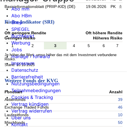
Basisinformationsblatt (PRIIP-KID) (DE)
19.06.2026
PK
PDF 
Abo mm
Abo HBm
Risiko-Indikator (SRI)
Shop
SPIEGEL
Oft geringere Rendite
Oft höhere Rendite
BuchMarkt
Geringes Risiko
Höheres Risiko
Werbung
1
2
3
4
5
6
7
Jobs
Je höher der Wert, umso höher das mit dem Investment verbundene
manage › forward
Risiko.
Impressum
Stand: 10.10.2025
Datenschutz
Barrierefreiheit
Weitere Fonds der KVG
Nutzungsbedingungen
Teilnahmebedingungen
Fondsart
Anzahl
Cookies & Tracking
Aktienfonds
39
Vertrag kündigen
Exchange Traded Funds
46
Vertrag widerrufen
Laufzeitfonds
10
Über uns
Mischfonds
50
Kontakt