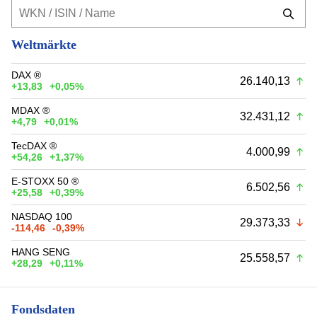
Weltmärkte
DAX ®
26.140,13
+13,83
+0,05%
MDAX ®
32.431,12
+4,79
+0,01%
TecDAX ®
4.000,99
+54,26
+1,37%
E-STOXX 50 ®
6.502,56
+25,58
+0,39%
NASDAQ 100
29.373,33
-114,46
-0,39%
HANG SENG
25.558,57
+28,29
+0,11%
Fondsdaten