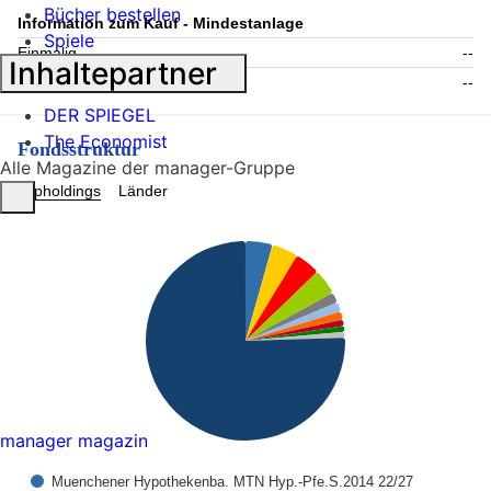
Bücher bestellen
Information zum Kauf - Mindestanlage
Spiele
Einmalig
--
Inhaltepartner
Folgende
--
DER SPIEGEL
The Economist
Fondsstruktur
Alle Magazine der manager-Gruppe
Topholdings
Länder
manager magazin
Muenchener Hypothekenba. MTN Hyp.-Pfe.S.2014 22/27