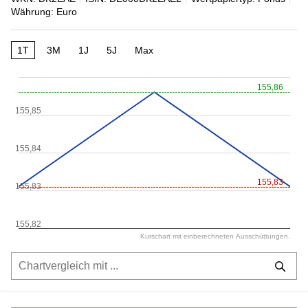
Währung: Euro
1T
3M
1J
5J
Max
155,86
155,85
155,84
155,83
155,83
155,82
Kurschart mit einberechneten Ausschüttungen.