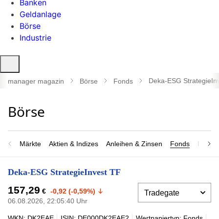
Banken
Geldanlage
Börse
Industrie
Suche
öffnen
Deka-ESG StrategieIn
manager magazin
Börse
Fonds
Märkte
Aktien & Indizes
Anleihen & Zinsen
Fonds
Rohsto
Deka-ESG StrategieInvest TF
157,29
€
-0,92 (-0,59%)
06.08.2026, 22:05:40 Uhr
WKN: DK2EAE
ISIN: DE000DK2EAE2
Wertpapiertyp: Fonds