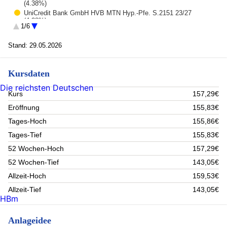
(4.38%)
UniCredit Bank GmbH HVB MTN Hyp.-Pfe. S.2151 23/27
(4.28%)
1/6
Kreditanst.f.Wiederaufbau MTN 19/27 (4.17%)
Lb.Hessen-Thueringen GZ MTN Hyp.-Pfe. S.H346 22/27 (4.14%)
Stand: 29.05.2026
LfA Foerderbank Bayern IHS R.1224 23/27 (1.7%)
Land Schleswig-Holstein Landessch. Ausg.1 21/27 (1.56%)
Land Saarland Landesschatz. R.2 20/27 (1.35%)
Kursdaten
Cisco Systems Inc. Reg.Shares (1%)
Die reichsten Deutschen
Novartis AG Namens-Aktien (0.97%)
Kurs
157,29€
DNB Bank ASA Navne-Aksjer (0.96%)
Rest (75.49%)
Eröffnung
155,83€
Tages-Hoch
155,86€
Tages-Tief
155,83€
52 Wochen-Hoch
157,29€
52 Wochen-Tief
143,05€
Allzeit-Hoch
159,53€
Allzeit-Tief
143,05€
HBm
Anlageidee