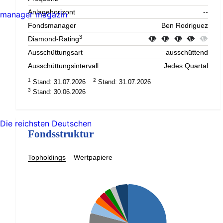
Anlagehorizont
--
manager magazin
Fondsmanager
Ben Rodriguez
3
Diamond-Rating
Ausschüttungsart
ausschüttend
Ausschüttungsintervall
Jedes Quartal
1
2
Stand: 31.07.2026
Stand: 31.07.2026
3
Stand: 30.06.2026
Die reichsten Deutschen
Fondsstruktur
Topholdings
Wertpapiere