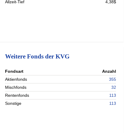
Allzeit-Tief
4,38$
Weitere Fonds der KVG
nterladen
Fondsart
Anzahl
nterladen
Aktienfonds
355
nterladen
Mischfonds
32
nterladen
Rentenfonds
113
Sonstige
113