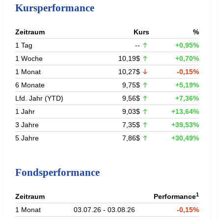
Kursperformance
Zeitraum
Kurs
%
1 Tag
--
+0,95%
1 Woche
10,19$
+0,70%
1 Monat
10,27$
-0,15%
6 Monate
9,75$
+5,19%
Lfd. Jahr (YTD)
9,56$
+7,36%
1 Jahr
9,03$
+13,64%
3 Jahre
7,35$
+39,53%
5 Jahre
7,86$
+30,49%
Fondsperformance
1
Zeitraum
Performance
1 Monat
03.07.26 - 03.08.26
-0,15%