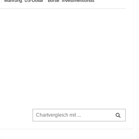
Währung: US-Dollar
Börse: Investmentfonds