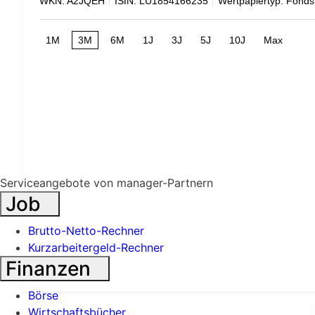
WKN: A2JQEH
ISIN: LU1854166235
Wertpapiertyp: Fonds
1M
3M
6M
1J
3J
5J
10J
Max
Serviceangebote von manager-Partnern
Job
Brutto-Netto-Rechner
Kurzarbeitergeld-Rechner
Finanzen
Börse
Wirtschaftsbücher