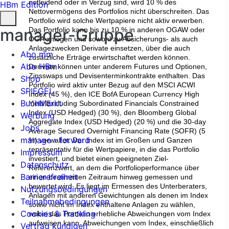
notleidend oder in Verzug sind, wird 10 % des
HBm Edition
Nettovermögens des Portfolios nicht überschreiten. Das
Portfolio wird solche Wertpapiere nicht aktiv erwerben.
manager-Gruppe
Das Portfolio kann bis zu 10 % in anderen OGAW oder
OGA anlegen und sowohl zu Absicherungs- als auch
Anlagezwecken Derivate einsetzen, über die auch
Abo mm
zusätzliche Erträge erwirtschaftet werden können.
Abo HBm
Derivate können unter anderem Futures und Optionen,
Zinsswaps und Devisenterminkontrakte enthalten. Das
Shop
Portfolio wird aktiv unter Bezug auf den MSCI ACWI
SPIEGEL
Index (45 %), den ICE BofA European Currency High
BuchMarkt
Yield Excluding Subordinated Financials Constrained
Index (USD Hedged) (30 %), den Bloomberg Global
Werbung
Aggregate Index (USD Hedged) (20 %) und die 30-day
Jobs
Average Secured Overnight Financing Rate (SOFR) (5
manage › forward
%) verwaltet. Der Index ist im Großen und Ganzen
repräsentativ für die Wertpapiere, in die das Portfolio
Impressum
investiert, und bietet einen geeigneten Ziel-
Datenschutz
Referenzwert, an dem die Portfolioperformance über
Barrierefreiheit
einen bestimmten Zeitraum hinweg gemessen und
bewertet wird. Es liegt im Ermessen des Unterberaters,
Nutzungsbedingungen
Anlagen mit anderen Gewichtungen als denen im Index
Teilnahmebedingungen
sowie nicht im Index enthaltene Anlagen zu wählen,
Cookies & Tracking
wobei das Portfolio erhebliche Abweichungen vom Index
aufweisen kann. Abweichungen vom Index, einschließlich
Vertrag kündigen