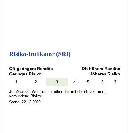
Risiko-Indikator (SRI)
Oft geringere Rendite
Oft höhere Rendite
Geringes Risiko
Höheres Risiko
1
2
3
4
5
6
7
Je höher der Wert, umso höher das mit dem Investment
verbundene Risiko.
Stand: 22.12.2022