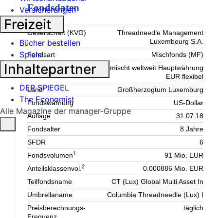
Fondsdaten
Versicherungen
Freizeit
Gesellschaft (KVG)
Threadneedle Management
Luxembourg S.A.
Bücher bestellen
Spiele
Fondsart
Mischfonds (MF)
Inhaltepartner
Fondstyp
Gemischt weltweit Hauptwährung
EUR flexibel
DER SPIEGEL
Land
Großherzogtum Luxemburg
The Economist
Fondswährung
US-Dollar
Alle Magazine der manager-Gruppe
Auflage
31.07.18
Fondsalter
8 Jahre
SFDR
6
1
Fondsvolumen
91 Mio. EUR
2
Anteilsklassenvol.
0.000886 Mio. EUR
Teilfondsname
CT (Lux) Global Multi Asset In
Umbrellaname
Columbia Threadneedle (Lux) I
Preisberechnungs-
täglich
Frequenz