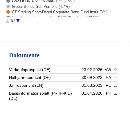
Gov Of UK 4.5% 07-mar-2035 (7.5%)
Global Bonds Sub-Portfolio (4.7%)
CT Sterling Short-Dated Corporate Bond Fund Instit (3%)
Bnp Paribas Issuance B.v. 0.0% 25-oct-2027 (2.8%)
1/2
Columbia Threadneedle Lux I - European Short-Term (2.7%)
Gov Of UK 4.375% 07-mar-2030 (2.4%)
Rest (5.3%)
Dokumente
Verkaufsprospekt (DE)
23.02.2026
VW
PDF heru
Halbjahresbericht (DE)
30.09.2023
HA
PDF heru
Jahresbericht (EN)
31.03.2023
RE
PDF heru
Basisinformationsblatt (PRIIP-KID)
01.04.2026
PK
PDF heru
(DE)