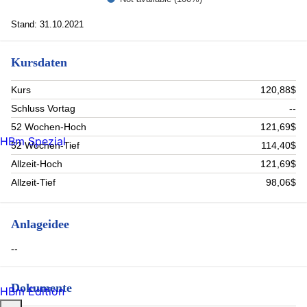
Stand: 31.10.2021
Kursdaten
Kurs
120,88$
Schluss Vortag
--
52 Wochen-Hoch
121,69$
HBm Spezial
52 Wochen-Tief
114,40$
Allzeit-Hoch
121,69$
Allzeit-Tief
98,06$
Anlageidee
--
Dokumente
HBm Edition