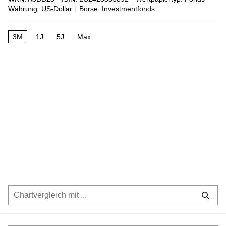
Währung: US-Dollar
Börse: Investmentfonds
3M
1J
5J
Max