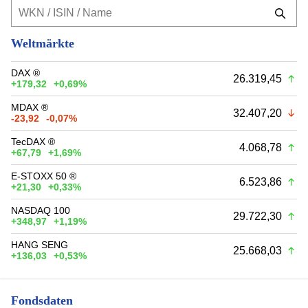
Weltmärkte
DAX ®
26.319,45
+179,32
+0,69%
MDAX ®
32.407,20
-23,92
-0,07%
TecDAX ®
4.068,78
+67,79
+1,69%
E-STOXX 50 ®
6.523,86
+21,30
+0,33%
NASDAQ 100
29.722,30
+348,97
+1,19%
HANG SENG
25.668,03
+136,03
+0,53%
Fondsdaten