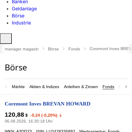
Banken
Geldanlage
Börse
Industrie
Suche
öffnen
Coremont Inves BR
manager magazin
Börse
Fonds
Märkte
Aktien & Indizes
Anleihen & Zinsen
Fonds
Rohsto
Coremont Inves BREVAN HOWARD
120,88
$
-0,24 (-0,20%)
06.08.2026, 16:30:18 Uhr
WKN: A3DD23
ISIN: LU2428335892
Wertpapiertyp: Fonds