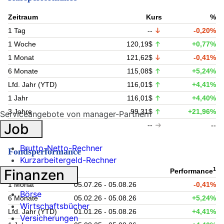
Zeitraum
Kurs
%
1 Tag
--
-0,20%
1 Woche
120,19$
+0,77%
1 Monat
121,62$
-0,41%
6 Monate
115,08$
+5,24%
Lfd. Jahr (YTD)
116,01$
+4,41%
1 Jahr
116,01$
+4,40%
3 Jahre
99,31$
+21,96%
Serviceangebote von manager-Partnern
Job
5 Jahre
--
--
Brutto-Netto-Rechner
Fondsperformance
Kurzarbeitergeld-Rechner
1
Finanzen
Zeitraum
Performance
1 Monat
05.07.26 - 05.08.26
-0,41%
Börse
6 Monate
05.02.26 - 05.08.26
+5,24%
Wirtschaftsbücher
Lfd. Jahr (YTD)
01.01.26 - 05.08.26
+4,41%
Versicherungen