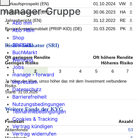
Verkaufsprospekt (EN)
01.10.2024
VW
PDF 
manager-Gruppe
Halbjahresbericht (EN)
30.06.2023
HA
PDF 
Jahresbericht (EN)
31.12.2022
RE
PDF 
Abo mm
Basisinformationsblatt (PRIIP-KID) (DE)
31.03.2026
PK
PDF 
Abo HBm
Shop
SPIEGEL
Risiko-Indikator (SRI)
BuchMarkt
Oft geringere Rendite
Oft höhere Rendite
Werbung
Geringes Risiko
Höheres Risiko
Jobs
1
2
3
4
5
6
7
manage › forward
Je höher der Wert, umso höher das mit dem Investment verbundene
Impressum
Risiko.
Datenschutz
Stand: 31.03.2026
Barrierefreiheit
Nutzungsbedingungen
Weitere Fonds der KVG
Teilnahmebedingungen
Cookies & Tracking
Fondsart
Anzahl
Vertrag kündigen
Aktienfonds
53
Vertrag widerrufen
Mischfonds
5