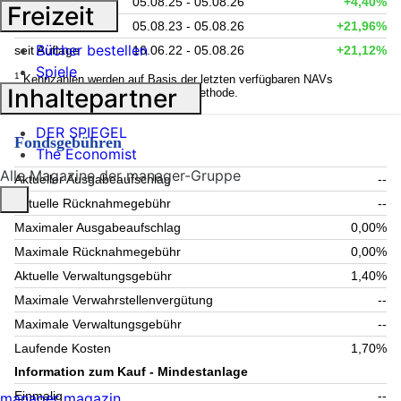
1 Jahr
05.08.25 - 05.08.26
+4,40%
Freizeit
3 Jahre
05.08.23 - 05.08.26
+21,96%
Bücher bestellen
seit Auflage
16.06.22 - 05.08.26
+21,12%
Spiele
1
Kennzahlen werden auf Basis der letzten verfügbaren NAVs
Inhaltepartner
berechnet. Berechnung nach BVI-Methode.
DER SPIEGEL
Fondsgebühren
The Economist
Alle Magazine der manager-Gruppe
Aktueller Ausgabeaufschlag
--
Aktuelle Rücknahmegebühr
--
Maximaler Ausgabeaufschlag
0,00%
Maximale Rücknahmegebühr
0,00%
Aktuelle Verwaltungsgebühr
1,40%
Maximale Verwahrstellenvergütung
--
Maximale Verwaltungsgebühr
--
Laufende Kosten
1,70%
Information zum Kauf - Mindestanlage
Einmalig
--
manager magazin