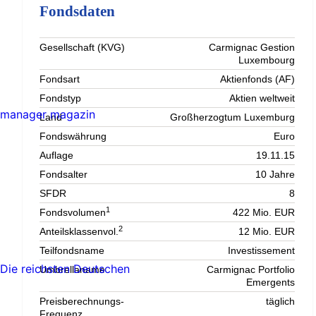
Fondsdaten
Gesellschaft (KVG)
Carmignac Gestion
Luxembourg
Fondsart
Aktienfonds (AF)
Fondstyp
Aktien weltweit
manager magazin
Land
Großherzogtum Luxemburg
Fondswährung
Euro
Auflage
19.11.15
Fondsalter
10 Jahre
SFDR
8
1
Fondsvolumen
422 Mio. EUR
2
Anteilsklassenvol.
12 Mio. EUR
Teilfondsname
Investissement
Die reichsten Deutschen
Umbrellaname
Carmignac Portfolio
Emergents
Preisberechnungs-
täglich
Frequenz