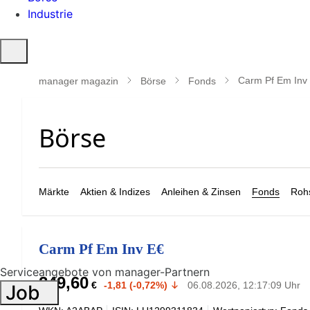
Industrie
Suche
öffnen
Carm Pf Em Inv
manager magazin
Börse
Fonds
Märkte
Aktien & Indizes
Anleihen & Zinsen
Fonds
Rohs
Carm Pf Em Inv E€
Serviceangebote von manager-Partnern
249,60
€
-1,81 (-0,72%)
06.08.2026, 12:17:09 Uhr
Job