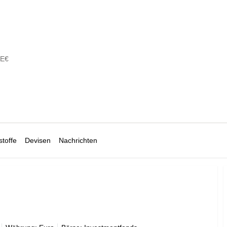
 E€
toffe
Devisen
Nachrichten