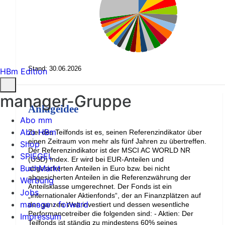
Stand: 30.06.2026
HBm Edition
manager-Gruppe
Anlageidee
Abo mm
Abo HBm
Ziel des Teilfonds ist es, seinen Referenzindikator über
einen Zeitraum von mehr als fünf Jahren zu übertreffen.
Shop
Der Referenzindikator ist der MSCI AC WORLD NR
SPIEGEL
(USD) Index. Er wird bei EUR-Anteilen und
BuchMarkt
abgesicherten Anteilen in Euro bzw. bei nicht
abgesicherten Anteilen in die Referenzwährung der
Werbung
Anteilsklasse umgerechnet. Der Fonds ist ein
Jobs
„internationaler Aktienfonds“, der an Finanzplätzen auf
manage › forward
der ganzen Welt investiert und dessen wesentliche
Performancetreiber die folgenden sind: - Aktien: Der
Impressum
Teilfonds ist ständig zu mindestens 60% seines