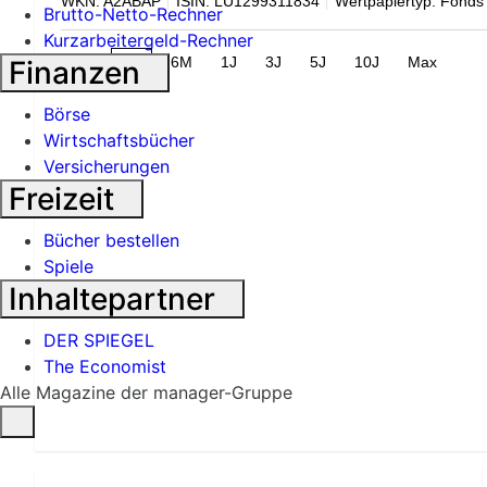
WKN: A2ABAP
ISIN: LU1299311834
Wertpapiertyp: Fonds
Brutto-Netto-Rechner
Kurzarbeitergeld-Rechner
1M
3M
6M
1J
3J
5J
10J
Max
Finanzen
Börse
Wirtschaftsbücher
Versicherungen
Freizeit
Bücher bestellen
Spiele
Inhaltepartner
DER SPIEGEL
The Economist
Alle Magazine der manager-Gruppe