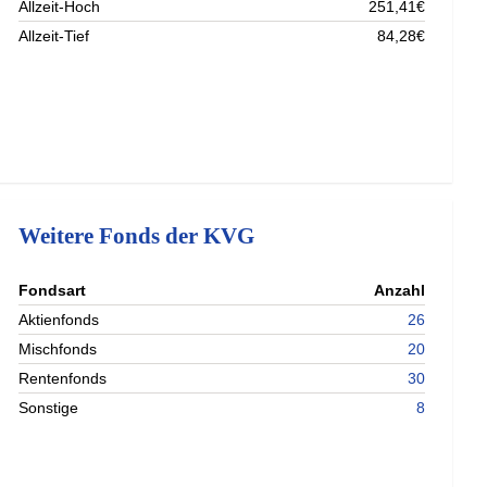
Allzeit-Hoch
251,41€
Allzeit-Tief
84,28€
Weitere Fonds der KVG
nterladen
Fondsart
Anzahl
nterladen
Aktienfonds
26
nterladen
Mischfonds
20
nterladen
Rentenfonds
30
Sonstige
8