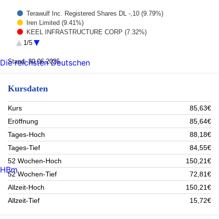
Terawulf Inc. Registered Shares DL -,10 (9.79%)
Iren Limited (9.41%)
KEEL INFRASTRUCTURE CORP (7.32%)
ROBINHOOD MARKETS INC - A (5.63%)
1/5
Figure Technology Solutions (5.13%)
GALAXY DIGITAL PUBCO INC-A CAD NPV (4.95%)
Stand: 30.06.2026
Die reichsten Deutschen
CoinShares Digital Securities OPEN END 26(Und.) Hyperliquid
(4.88%)
HUT 8 CORP COMMON STOCK (4.63%)
Kursdaten
CORE SCIENTIFIC INC (4.37%)
APPLIED BLOCKCHAIN INC (4.08%)
Kurs
85,63€
Rest (39.81%)
Eröffnung
85,64€
Tages-Hoch
88,18€
Tages-Tief
84,55€
52 Wochen-Hoch
150,21€
HBm
52 Wochen-Tief
72,81€
Allzeit-Hoch
150,21€
Allzeit-Tief
15,72€