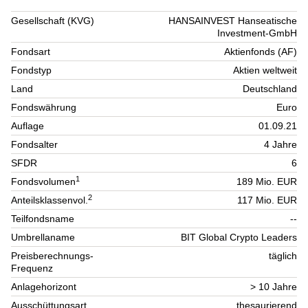
Gesellschaft (KVG)
HANSAINVEST Hanseatische
Investment-GmbH
Fondsart
Aktienfonds (AF)
Fondstyp
Aktien weltweit
Land
Deutschland
Fondswährung
Euro
Auflage
01.09.21
Fondsalter
4 Jahre
SFDR
6
1
Fondsvolumen
189 Mio. EUR
2
Anteilsklassenvol.
117 Mio. EUR
Teilfondsname
--
Umbrellaname
BIT Global Crypto Leaders
Preisberechnungs-
täglich
Frequenz
Anlagehorizont
> 10 Jahre
Ausschüttungsart
thesaurierend