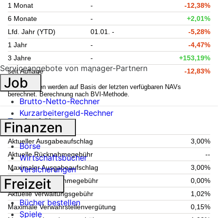
1 Monat
-
-12,38%
6 Monate
-
+2,01%
Lfd. Jahr (YTD)
01.01. -
-5,28%
1 Jahr
-
-4,47%
3 Jahre
-
+153,19%
Serviceangebote von manager-Partnern
seit Auflage
-
-12,83%
Job
1
Kennzahlen werden auf Basis der letzten verfügbaren NAVs
berechnet. Berechnung nach BVI-Methode.
Brutto-Netto-Rechner
Kurzarbeitergeld-Rechner
Fondsgebühren
Finanzen
Aktueller Ausgabeaufschlag
3,00%
Börse
Aktuelle Rücknahmegebühr
--
Wirtschaftsbücher
Maximaler Ausgabeaufschlag
3,00%
Versicherungen
Freizeit
Maximale Rücknahmegebühr
0,00%
Aktuelle Verwaltungsgebühr
1,02%
Bücher bestellen
Maximale Verwahrstellenvergütung
0,15%
Spiele