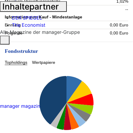
Maximale Verwaltungsgebühr
1,02%
Inhaltepartner
Laufende Kosten
--
Information zum Kauf - Mindestanlage
DER SPIEGEL
The Economist
Einmalig
0,00 Euro
Alle Magazine der manager-Gruppe
Folgende
0,00 Euro
Fondsstruktur
Topholdings
Wertpapiere
manager magazin