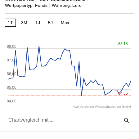
Wertpapiertyp: Fonds
Währung: Euro
1T
3M
1J
5J
Max
88,18
88,00
87,00
86,00
85,00
84,55
84,00
vwd Vereinigte Wirtschaftsdienste GmbH