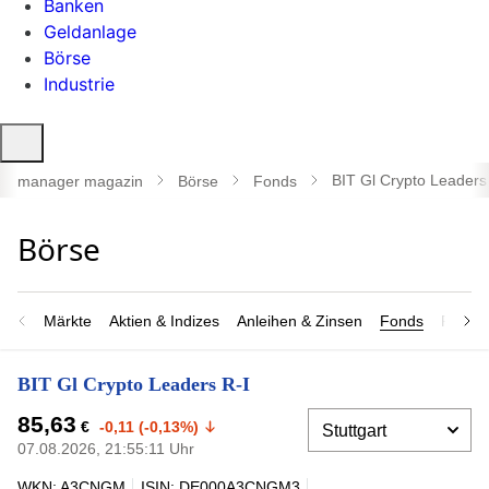
Banken
Geldanlage
Börse
Industrie
Suche
öffnen
BIT Gl Crypto Leaders
manager magazin
Börse
Fonds
Märkte
Aktien & Indizes
Anleihen & Zinsen
Fonds
Rohsto
BIT Gl Crypto Leaders R-I
85,63
€
-0,11 (-0,13%)
07.08.2026, 21:55:11 Uhr
WKN: A3CNGM
ISIN: DE000A3CNGM3