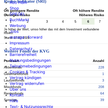
Risiko-Indikator (SRI)
Abo HBm
Shop
Oft geringere Rendite
Oft höhere Rendite
SPIEGEL
Geringes Risiko
Höheres Risiko
BuchMarkt
1
2
3
4
5
6
7
Werbung
Je höher der Wert, umso höher das mit dem Investment verbundene
Jobs
Risiko.
manage › forward
Stand: 17.07.2026
Impressum
Datenschutz
Weitere Fonds der KVG
Barrierefreiheit
Nutzungsbedingungen
Fondsart
Anzahl
Teilnahmebedingungen
Aktienfonds
228
Cookies & Tracking
Geldmarktfonds
1
Vertrag kündigen
Laufzeitfonds
3
Vertrag widerrufen
Mischfonds
208
Über uns
Rentenfonds
64
Kontakt
Sonstige
39
Hilfe
Text- & Nutzungsrechte