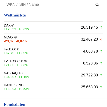
Weltmärkte
DAX ®
26.319,45
+179,32
+0,69%
MDAX ®
32.407,20
-23,92
-0,07%
TecDAX ®
4.068,78
+67,79
+1,69%
E-STOXX 50 ®
6.523,86
+21,30
+0,33%
NASDAQ 100
29.722,30
+348,97
+1,19%
HANG SENG
25.668,03
+136,03
+0,53%
Fondsdaten