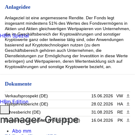
Anlageidee
Anlageziel ist eine angemessene Rendite. Der Fonds legt
insgesamt mindestens 51% des Wertes des Fondsvermögens in
Aktien und Aktien gleichwertigen Wertpapieren von Unternehmen,
die im Geschäftsbereich der Kryptowährungen und sonstiger
HBm Spezial
Kryptowerte ganz oder teilweise tätig sind, oder Anwendungen
basierend auf Kryptotechnologien nutzen (zu dem
Geschäftsbereich gehören auch Unternehmen, die
Dienstleistungen zur Ermöglichung der Investition in diese Werte
erbringen) und Wertpapieren, deren Wertentwicklung sich auf
Kryptowährungen und sonstige Kryptowerte bezieht, an.
Dokumente
Verkaufsprospekt (DE)
15.06.2026
VW
PDF 
HBm Edition
Halbjahresbericht (DE)
28.02.2026
HA
PDF 
Jahresbericht (DE)
31.08.2025
RE
PDF 
manager-Gruppe
Basisinformationsblatt (PRIIP-KID) (DE)
16.04.2026
PK
PDF 
Abo mm