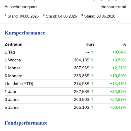
Ausschüttungsart
thesaurierend
1
2
3
Stand: 04.08.2026
Stand: 04.08.2026
Stand: 30.06.2026
Kursperformance
Zeitraum
Kurs
%
1 Tag
--
+0,04%
1 Woche
304,13$
+3,50%
1 Monat
307,96$
+2,21%
6 Monate
283,86$
+10,89%
Lfd. Jahr (YTD)
274,95$
+14,48%
1 Jahr
252,58$
+24,62%
3 Jahre
203,50$
+54,67%
5 Jahre
205,10$
+53,47%
Fondsperformance