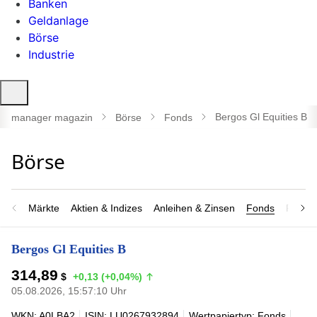
Banken
Geldanlage
Börse
Industrie
Suche
öffnen
Bergos Gl Equities B
manager magazin
Börse
Fonds
Märkte
Aktien & Indizes
Anleihen & Zinsen
Fonds
Rohsto
Bergos Gl Equities B
314,89
$
+0,13 (+0,04%)
05.08.2026, 15:57:10 Uhr
WKN: A0LBA2
ISIN: LU0267932894
Wertpapiertyp: Fonds