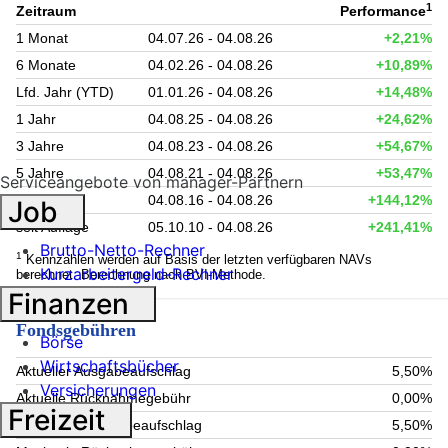
1
Zeitraum
Performance
1 Monat
04.07.26 - 04.08.26
+2,21%
6 Monate
04.02.26 - 04.08.26
+10,89%
Lfd. Jahr (YTD)
01.01.26 - 04.08.26
+14,48%
1 Jahr
04.08.25 - 04.08.26
+24,62%
3 Jahre
04.08.23 - 04.08.26
+54,67%
5 Jahre
04.08.21 - 04.08.26
+53,47%
Serviceangebote von manager-Partnern
10 Jahre
04.08.16 - 04.08.26
+144,12%
Job
seit Auflage
05.10.10 - 04.08.26
+241,41%
Brutto-Netto-Rechner
1
Kennzahlen werden auf Basis der letzten verfügbaren NAVs
Kurzarbeitergeld-Rechner
berechnet. Berechnung nach BVI-Methode.
Finanzen
Fondsgebühren
Börse
Wirtschaftsbücher
Aktueller Ausgabeaufschlag
5,50%
Versicherungen
Aktuelle Rücknahmegebühr
0,00%
Freizeit
Maximaler Ausgabeaufschlag
5,50%