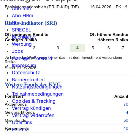
Basisinformationsblatt (PRIIP-KID) (DE)
16.04.2026
PK
PDF 
Abo mm
Abo HBm
Shop
Risiko-Indikator (SRI)
SPIEGEL
Oft geringere Rendite
Oft höhere Rendite
BuchMarkt
Geringes Risiko
Höheres Risiko
Werbung
1
2
3
4
5
6
7
Jobs
Je höher der Wert, umso höher das mit dem Investment verbundene
manage › forward
Risiko.
Impressum
Stand: 27.03.2026
Datenschutz
Barrierefreiheit
Weitere Fonds der KVG
Nutzungsbedingungen
Teilnahmebedingungen
Fondsart
Anzahl
Cookies & Tracking
Aktienfonds
70
Vertrag kündigen
Geldmarktfonds
4
Vertrag widerrufen
Mischfonds
50
Über uns
Rentenfonds
40
Kontakt