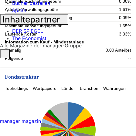
Maximale Rücknahmegebühr
0,00%
Bücher bestellen
Aktuelle Verwaltungsgebühr
1,61%
Spiele
Inhaltepartner
Maximale Verwahrstellenvergütung
0,09%
Maximale Verwaltungsgebühr
1,65%
DER SPIEGEL
Laufende Kosten
3,33%
The Economist
Information zum Kauf - Mindestanlage
Alle Magazine der manager-Gruppe
Einmalig
0,00 Anteil(e)
Folgende
--
Fondsstruktur
Topholdings
Wertpapiere
Länder
Branchen
Währungen
manager magazin