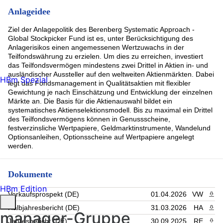
ASML Holding (2.54%)
Anlageidee
SandP Global (2.41%)
SIKA AG REG (2.4%)
Ziel der Anlagepolitik des Berenberg Systematic Approach -
Zurich Insurance Group (2.39%)
Global Stockpicker Fund ist es, unter Berücksichtigung des
Goldman Sachs Group Inc. (2.35%)
Anlagerisikos einen angemessenen Wertzuwachs in der
Johnson + Johnson (2.26%)
Teilfondswährung zu erzielen. Um dies zu erreichen, investiert
Waste Management Inc (2.1%)
das Teilfondsvermögen mindestens zwei Drittel in Aktien in- und
Rest (11.51%)
ausländischer Aussteller auf den weltweiten Aktienmärkten. Dabei
HBm Spezial
legt das Fondsmanagement in Qualitätsaktien mit flexibler
Gewichtung je nach Einschätzung und Entwicklung der einzelnen
Märkte an. Die Basis für die Aktienauswahl bildet ein
systematisches Aktienselektionsmodell. Bis zu maximal ein Drittel
des Teilfondsvermögens können in Genussscheine,
festverzinsliche Wertpapiere, Geldmarktinstrumente, Wandelund
Optionsanleihen, Optionsscheine auf Wertpapiere angelegt
werden.
Dokumente
HBm Edition
Verkaufsprospekt (DE)
01.04.2026
VW
PDF 
Halbjahresbericht (DE)
31.03.2026
HA
PDF 
manager-Gruppe
Jahresbericht (DE)
30.09.2025
RE
PDF 