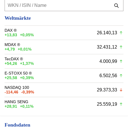
Weltmärkte
DAX ®
26.140,13
+13,83
+0,05%
MDAX ®
32.431,12
+4,79
+0,01%
TecDAX ®
4.000,99
+54,26
+1,37%
E-STOXX 50 ®
6.502,56
+25,58
+0,39%
NASDAQ 100
29.373,33
-114,46
-0,39%
HANG SENG
25.559,19
+28,91
+0,11%
Fondsdaten