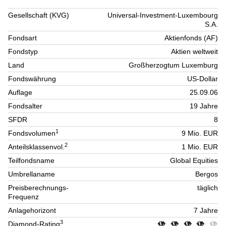
Gesellschaft (KVG)
Universal-Investment-Luxembourg
S.A.
Fondsart
Aktienfonds (AF)
Fondstyp
Aktien weltweit
Land
Großherzogtum Luxemburg
Fondswährung
US-Dollar
Auflage
25.09.06
Fondsalter
19 Jahre
SFDR
8
1
Fondsvolumen
9 Mio. EUR
2
Anteilsklassenvol.
1 Mio. EUR
Teilfondsname
Global Equities
Umbrellaname
Bergos
Preisberechnungs-
täglich
Frequenz
Anlagehorizont
7 Jahre
3
Diamond-Rating