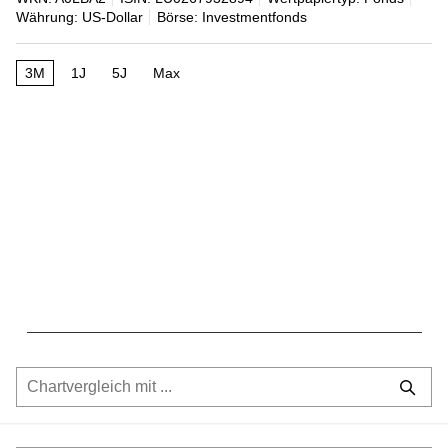
Währung: US-Dollar
Börse: Investmentfonds
3M
1J
5J
Max