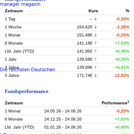
manager magazin
Zeitraum
Kurs
%
1 Tag
--
-0,20%
1 Woche
154,62€
-2,28%
1 Monat
151,48€
-0,25%
6 Monate
141,18€
+7,03%
Lfd. Jahr (YTD)
141,95€
+6,45%
1 Jahr
139,58€
+8,25%
3 Jahre
139,89€
+8,01%
Die reichsten Deutschen
5 Jahre
171,74€
-12,02%
Fondsperformance
1
Zeitraum
Performance
1 Monat
24.05.26 - 24.06.26
-0,25%
6 Monate
24.12.25 - 24.06.26
+7,03%
Lfd. Jahr (YTD)
01.01.26 - 24.06.26
+6,45%