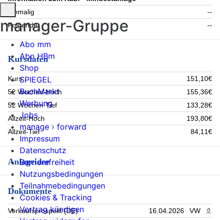
Einmalig
--
manager-Gruppe
Folgende
--
Abo mm
Abo HBm
Kursdaten
Shop
Kurs
151,10€
SPIEGEL
BuchMarkt
52 Wochen-Hoch
155,36€
Werbung
52 Wochen-Tief
133,28€
Jobs
Allzeit-Hoch
193,80€
manage › forward
Allzeit-Tief
84,11€
Impressum
Datenschutz
Anlageidee
Barrierefreiheit
Nutzungsbedingungen
Teilnahmebedingungen
Dokumente
Cookies & Tracking
Vertrag kündigen
Verkaufsprospekt (DE)
16.04.2026
VW
PDF 