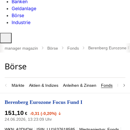
Banken
Geldanlage
Börse
Industrie
Suche
öffnen
Berenberg Eurozone F
manager magazin
Börse
Fonds
Märkte
Aktien & Indizes
Anleihen & Zinsen
Fonds
Rohsto
Berenberg Eurozone Focus Fund I
151,10
€
-0,31 (-0,20%)
24.06.2026, 13:23:09 Uhr
WKN: A2DVQH
ISIN: LU1637618585
Wertpapiertyp: Fonds