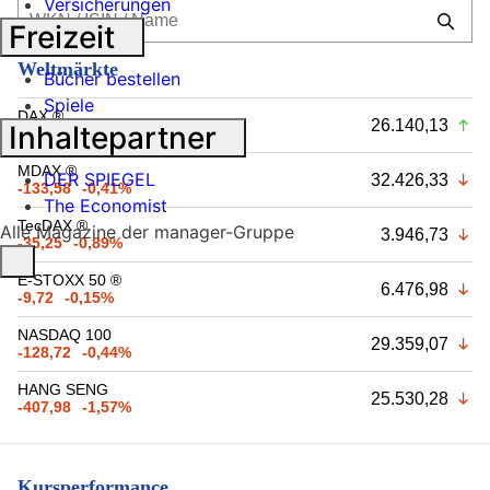
Versicherungen
Freizeit
Weltmärkte
Bücher bestellen
Spiele
DAX ®
26.140,13
Inhaltepartner
+13,83
+0,05%
MDAX ®
DER SPIEGEL
32.426,33
-133,58
-0,41%
The Economist
TecDAX ®
Alle Magazine der manager-Gruppe
3.946,73
-35,25
-0,89%
E-STOXX 50 ®
6.476,98
-9,72
-0,15%
NASDAQ 100
29.359,07
-128,72
-0,44%
HANG SENG
25.530,28
-407,98
-1,57%
Kursperformance