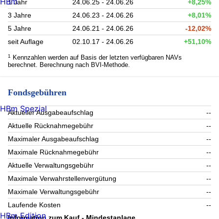
HBm
1 Jahr
24.06.25 - 24.06.26
+8,25%
3 Jahre
24.06.23 - 24.06.26
+8,01%
5 Jahre
24.06.21 - 24.06.26
-12,02%
seit Auflage
02.10.17 - 24.06.26
+51,10%
1
Kennzahlen werden auf Basis der letzten verfügbaren NAVs
berechnet. Berechnung nach BVI-Methode.
Fondsgebühren
HBm Spezial
Aktueller Ausgabeaufschlag
--
Aktuelle Rücknahmegebühr
--
Maximaler Ausgabeaufschlag
--
Maximale Rücknahmegebühr
--
Aktuelle Verwaltungsgebühr
--
Maximale Verwahrstellenvergütung
--
Maximale Verwaltungsgebühr
--
Laufende Kosten
--
HBm Edition
Information zum Kauf - Mindestanlage