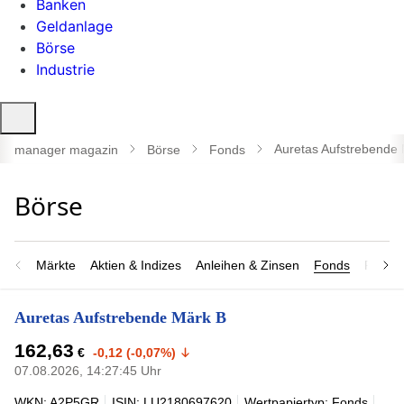
Banken
Geldanlage
Börse
Industrie
Suche
öffnen
Auretas Aufstrebende
manager magazin
Börse
Fonds
Märkte
Aktien & Indizes
Anleihen & Zinsen
Fonds
Rohsto
Auretas Aufstrebende Märk B
162,63
€
-0,12 (-0,07%)
07.08.2026, 14:27:45 Uhr
WKN: A2P5GR
ISIN: LU2180697620
Wertpapiertyp: Fonds