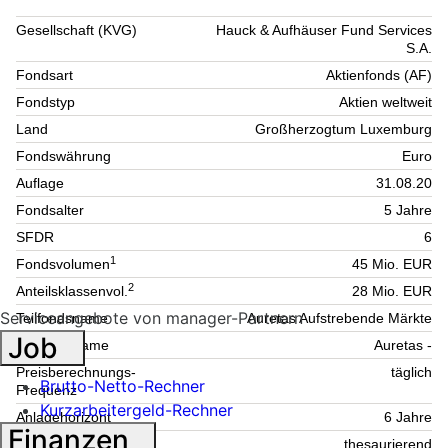
Gesellschaft (KVG)
Hauck & Aufhäuser Fund Services
S.A.
Fondsart
Aktienfonds (AF)
Fondstyp
Aktien weltweit
Land
Großherzogtum Luxemburg
Fondswährung
Euro
Auflage
31.08.20
Fondsalter
5 Jahre
SFDR
6
1
Fondsvolumen
45 Mio. EUR
2
Anteilsklassenvol.
28 Mio. EUR
Serviceangebote von manager-Partnern
Teilfondsname
Auretas Aufstrebende Märkte
Job
Umbrellaname
Auretas -
Preisberechnungs-
täglich
Brutto-Netto-Rechner
Frequenz
Kurzarbeitergeld-Rechner
Anlagehorizont
6 Jahre
Finanzen
Ausschüttungsart
thesaurierend