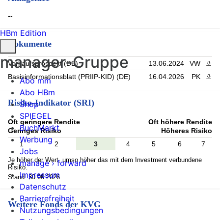
--
HBm Edition
Dokumente
manager-Gruppe
Verkaufsprospekt (DE)
13.06.2024
VW
PDF 
Basisinformationsblatt (PRIIP-KID) (DE)
16.04.2026
PK
PDF 
Abo mm
Abo HBm
Risiko-Indikator (SRI)
Shop
SPIEGEL
Oft geringere Rendite
Oft höhere Rendite
BuchMarkt
Geringes Risiko
Höheres Risiko
Werbung
1
2
3
4
5
6
7
Jobs
Je höher der Wert, umso höher das mit dem Investment verbundene
manage › forward
Risiko.
Impressum
Stand: 30.06.2026
Datenschutz
Barrierefreiheit
Weitere Fonds der KVG
Nutzungsbedingungen