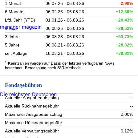
1 Monat
06.07.26 - 06.08.26
-2,98%
6 Monate
06.02.26 - 06.08.26
+12,39%
Lfd. Jahr (YTD)
01.01.26 - 06.08.26
+20,43%
manager magazin
1 Jahr
06.08.25 - 06.08.26
+28,52%
3 Jahre
06.08.23 - 06.08.26
+53,73%
5 Jahre
06.08.21 - 06.08.26
+28,32%
seit Auflage
18.03.21 - 06.08.26
+38,99%
1
Kennzahlen werden auf Basis der letzten verfügbaren NAVs
berechnet. Berechnung nach BVI-Methode.
Fondsgebühren
Die reichsten Deutschen
Aktueller Ausgabeaufschlag
--
Aktuelle Rücknahmegebühr
--
Maximaler Ausgabeaufschlag
0,00%
Maximale Rücknahmegebühr
--
Aktuelle Verwaltungsgebühr
0,12%