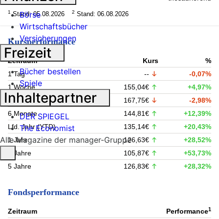
1
2
Börse
Stand: 05.08.2026
Stand: 06.08.2026
Wirtschaftsbücher
Versicherungen
Kursperformance
Freizeit
Zeitraum
Kurs
%
Bücher bestellen
1 Tag
--
-0,07%
Spiele
1 Woche
155,04€
+4,97%
Inhaltepartner
1 Monat
167,75€
-2,98%
6 Monate
144,81€
+12,39%
DER SPIEGEL
Lfd. Jahr (YTD)
135,14€
+20,43%
The Economist
Alle Magazine der manager-Gruppe
1 Jahr
126,63€
+28,52%
3 Jahre
105,87€
+53,73%
5 Jahre
126,83€
+28,32%
Fondsperformance
1
Zeitraum
Performance