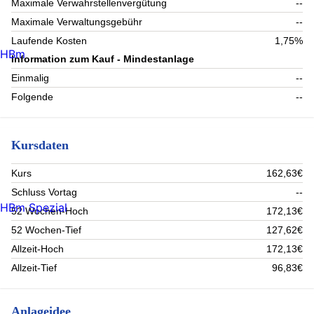
Maximale Verwahrstellenvergütung
--
Maximale Verwaltungsgebühr
--
Laufende Kosten
1,75%
HBm
Information zum Kauf - Mindestanlage
Einmalig
--
Folgende
--
Kursdaten
Kurs
162,63€
Schluss Vortag
--
HBm Spezial
52 Wochen-Hoch
172,13€
52 Wochen-Tief
127,62€
Allzeit-Hoch
172,13€
Allzeit-Tief
96,83€
Anlageidee