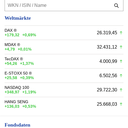
Weltmärkte
DAX ®
26.319,45
+179,32
+0,69%
MDAX ®
32.431,12
+4,79
+0,01%
TecDAX ®
4.000,99
+54,26
+1,37%
E-STOXX 50 ®
6.502,56
+25,58
+0,39%
NASDAQ 100
29.722,30
+348,97
+1,19%
HANG SENG
25.668,03
+136,03
+0,53%
Fondsdaten