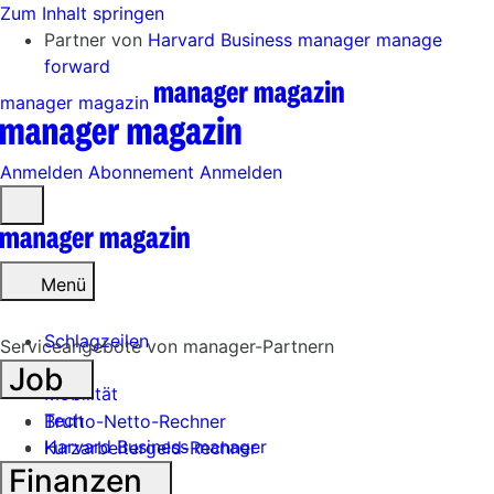
Zum Inhalt springen
Partner von
Harvard Business manager
manage
forward
manager magazin
Anmelden
Abonnement
Anmelden
Menü
öffnen
Menü
Schlagzeilen
Serviceangebote von manager-Partnern
Job
Mobilität
Tech
Brutto-Netto-Rechner
Harvard Business manager
Kurzarbeitergeld-Rechner
Finanzen
Handel