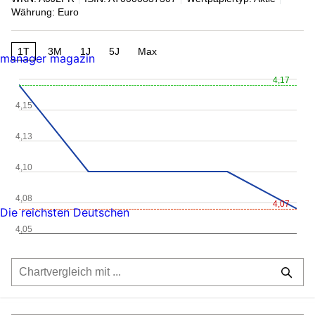
Währung: Euro
1T
3M
1J
5J
Max
manager magazin
4,17
4,15
4,13
4,10
4,08
4,07
Die reichsten Deutschen
4,05