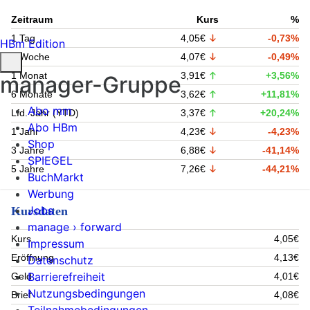
Zeitraum
Kurs
%
1 Tag
4,05€
-0,73%
HBm Edition
1 Woche
4,07€
-0,49%
1 Monat
3,91€
+3,56%
manager-Gruppe
6 Monate
3,62€
+11,81%
Abo mm
Lfd. Jahr (YTD)
3,37€
+20,24%
Abo HBm
1 Jahr
4,23€
-4,23%
Shop
3 Jahre
6,88€
-41,14%
SPIEGEL
5 Jahre
7,26€
-44,21%
BuchMarkt
Werbung
Jobs
Kursdaten
manage › forward
Kurs
4,05€
Impressum
Eröffnung
4,13€
Datenschutz
Barrierefreiheit
Geld
4,01€
Nutzungsbedingungen
Brief
4,08€