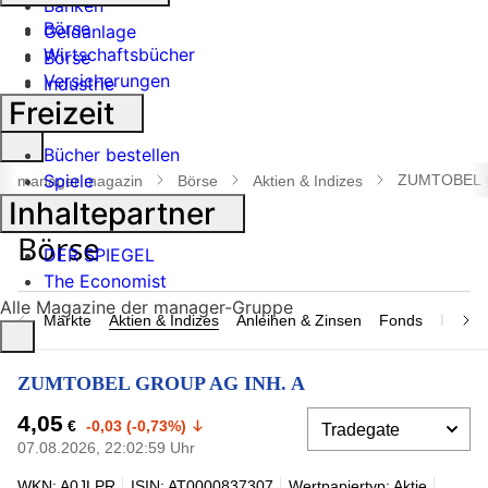
Banken
Börse
Geldanlage
Wirtschaftsbücher
Börse
Versicherungen
Industrie
Freizeit
Suche
Bücher bestellen
öffnen
Spiele
ZUMTOBEL G
manager magazin
Börse
Aktien & Indizes
Inhaltepartner
DER SPIEGEL
The Economist
Alle Magazine der manager-Gruppe
Märkte
Aktien & Indizes
Anleihen & Zinsen
Fonds
Rohsto
ZUMTOBEL GROUP AG INH. A
4,05
€
-0,03 (-0,73%)
07.08.2026, 22:02:59 Uhr
WKN: A0JLPR
ISIN: AT0000837307
Wertpapiertyp: Aktie