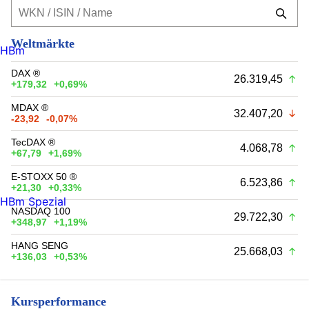
Weltmärkte
HBm
DAX ®
26.319,45
+179,32
+0,69%
MDAX ®
32.407,20
-23,92
-0,07%
TecDAX ®
4.068,78
+67,79
+1,69%
E-STOXX 50 ®
6.523,86
+21,30
+0,33%
HBm Spezial
NASDAQ 100
29.722,30
+348,97
+1,19%
HANG SENG
25.668,03
+136,03
+0,53%
Kursperformance