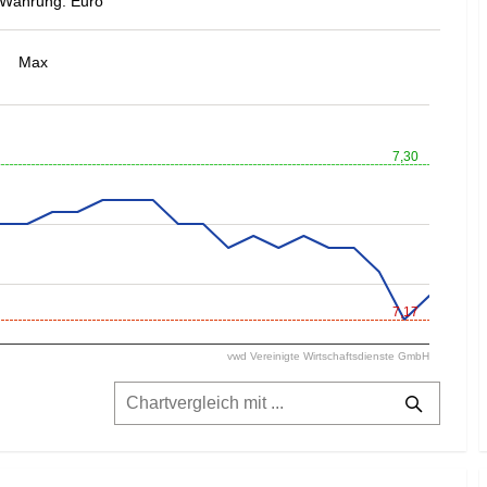
Währung: Euro
Max
7,30
7,17
vwd Vereinigte Wirtschaftsdienste GmbH