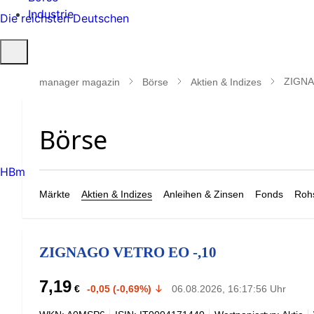
Industrie
Die reichsten Deutschen
Suche
öffnen
ZIGNA
manager magazin
Börse
Aktien & Indizes
HBm
Märkte
Aktien & Indizes
Anleihen & Zinsen
Fonds
Rohs
ZIGNAGO VETRO EO -,10
7,19
€
-0,05 (-0,69%)
06.08.2026, 16:17:56 Uhr