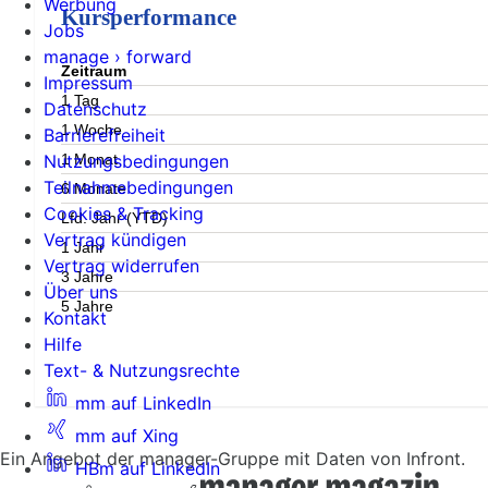
Werbung
Kursperformance
Jobs
manage › forward
Zeitraum
Impressum
1 Tag
Datenschutz
1 Woche
Barrierefreiheit
1 Monat
Nutzungsbedingungen
Teilnahmebedingungen
6 Monate
Cookies & Tracking
Lfd. Jahr (YTD)
Vertrag kündigen
1 Jahr
Vertrag widerrufen
3 Jahre
Über uns
5 Jahre
Kontakt
Hilfe
Text- & Nutzungsrechte
mm auf LinkedIn
mm auf Xing
Ein Angebot der manager-Gruppe mit Daten von Infront.
HBm auf LinkedIn