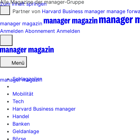
Alle Magazine der manager-Gruppe
Zum Inhalt springen
Partner von
Harvard Business manager
manage forw
manager magazin
Anmelden
Abonnement
Anmelden
Menü
öffnen
Menü
Schlagzeilen
manager magazin
Mobilität
Tech
Harvard Business manager
Handel
Banken
Geldanlage
Börse