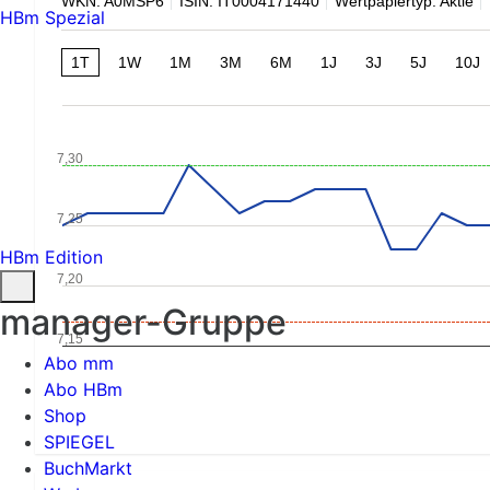
WKN: A0MSP6
ISIN: IT0004171440
Wertpapiertyp: Aktie
HBm Spezial
1T
1W
1M
3M
6M
1J
3J
5J
10J
7,30
7,25
HBm Edition
7,20
manager-Gruppe
7,15
Abo mm
Abo HBm
Shop
SPIEGEL
BuchMarkt