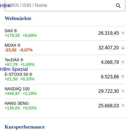
HBm
Weltmärkte
DAX ®
26.319,45
+179,32
+0,69%
MDAX ®
32.407,20
-23,92
-0,07%
TecDAX ®
4.068,78
+67,79
+1,69%
HBm Spezial
E-STOXX 50 ®
6.523,86
+21,30
+0,33%
NASDAQ 100
29.722,30
+348,97
+1,19%
HANG SENG
25.668,03
+136,03
+0,53%
Kursperformance