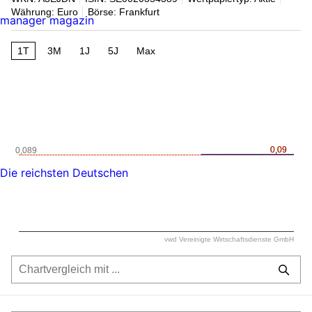
Währung: Euro
Börse: Frankfurt
manager magazin
1T
3M
1J
5J
Max
0,09
0,09
0,089
Die reichsten Deutschen
vwd Vereinigte Wirtschaftsdienste GmbH