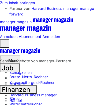
Zum Inhalt springen
Partner von
Harvard Business manager
manage
forward
manager magazin
Anmelden
Abonnement
Anmelden
Menü
öffnen
Menü
Serviceangebote von manager-Partnern
Job
Schlagzeilen
Brutto-Netto-Rechner
Kurzarbeitergeld-Rechner
Mobilität
Finanzen
Tech
Harvard Business manager
Börse
Handel
Wirtschaftsbücher