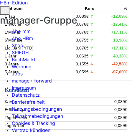
HBm Edition
Zeitraum
Kurs
%
1 Tag
0,089€
+12,09%
manager-Gruppe
1 Woche
0,076€
+17,41%
Abo mm
1 Monat
0,076€
+17,11%
Abo HBm
6 Monate
0,075€
+18,98%
Shop
Lfd. Jahr (YTD)
0,076€
+17,11%
SPIEGEL
1 Jahr
0,063€
+40,38%
BuchMarkt
3 Jahre
0,155€
-42,58%
Werbung
5 Jahre
3,059€
-97,09%
Jobs
manage › forward
Impressum
Kursdaten
Datenschutz
Barrierefreiheit
Kurs
0,089€
Nutzungsbedingungen
Eröffnung
0,089€
Teilnahmebedingungen
Tages-Hoch
0,089€
Cookies & Tracking
Tages-Tief
0,089€
Vertrag kündigen