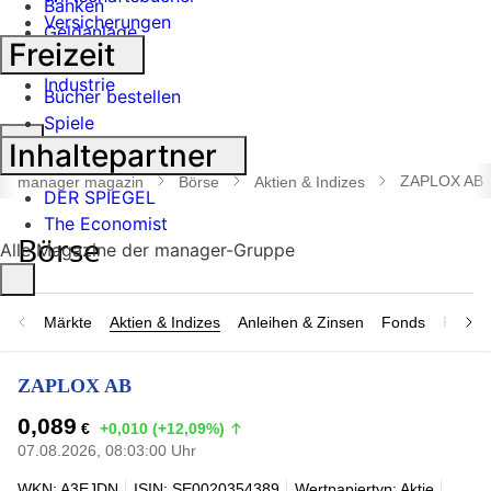
Banken
Versicherungen
Geldanlage
Freizeit
Börse
Industrie
Bücher bestellen
Spiele
Suche
Inhaltepartner
öffnen
ZAPLOX AB
manager magazin
Börse
Aktien & Indizes
DER SPIEGEL
The Economist
Alle Magazine der manager-Gruppe
Märkte
Aktien & Indizes
Anleihen & Zinsen
Fonds
Rohsto
ZAPLOX AB
0,089
€
+0,010 (+12,09%)
07.08.2026, 08:03:00 Uhr
WKN: A3EJDN
ISIN: SE0020354389
Wertpapiertyp: Aktie