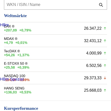
Weltmärkte
HBm
DAX ®
26.347,22
+207,09
+0,79%
MDAX ®
32.431,12
+4,79
+0,01%
TecDAX ®
4.000,99
+54,26
+1,37%
E-STOXX 50 ®
6.502,56
+25,58
+0,39%
NASDAQ 100
29.373,33
HBm Spezial
-114,46
-0,39%
HANG SENG
25.668,03
+136,03
+0,53%
Kursperformance