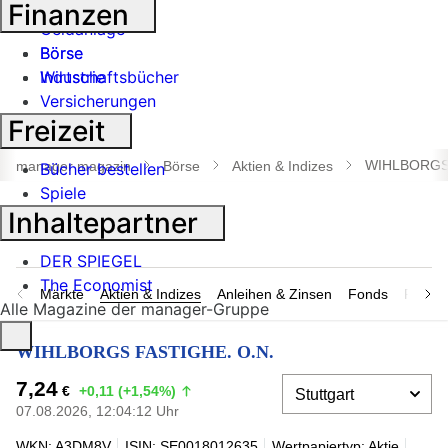
Banken
Finanzen
Geldanlage
Börse
Börse
Industrie
Wirtschaftsbücher
Versicherungen
Freizeit
Suche
öffnen
WIHLBORGS 
manager magazin
Börse
Aktien & Indizes
Bücher bestellen
Spiele
Inhaltepartner
DER SPIEGEL
The Economist
Märkte
Aktien & Indizes
Anleihen & Zinsen
Fonds
Rohsto
Alle Magazine der manager-Gruppe
WIHLBORGS FASTIGHE. O.N.
7,24
€
+0,11 (+1,54%)
07.08.2026, 12:04:12 Uhr
WKN: A3DM8V
ISIN: SE0018012635
Wertpapiertyp: Aktie