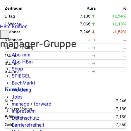
Zeitraum
Kurs
%
1 Tag
7,13€
+1,54%
1 Woche
7,06€
+1,13%
HBm Edition
1 Monat
7,24€
-1,52%
6 Monate
--
--
manager-Gruppe
Lfd. Jahr (YTD)
--
--
Abo mm
1 Jahr
--
--
Abo HBm
3 Jahre
--
--
Shop
5 Jahre
--
--
SPIEGEL
BuchMarkt
Kursdaten
Werbung
Jobs
Kurs
7,24€
manage › forward
Schluss Vortag
7,13€
Impressum
Eröffnung
7,13€
Datenschutz
Barrierefreiheit
Geld
7,25€