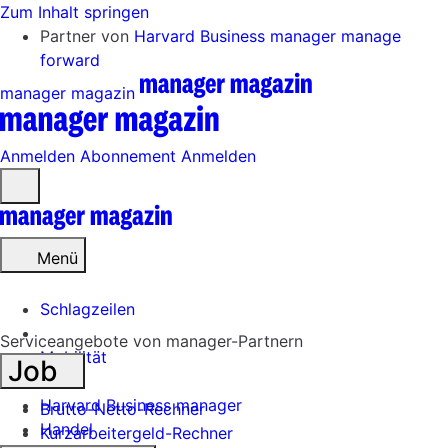
Zum Inhalt springen
Partner von
Harvard Business manager
manage
forward
manager magazin
Anmelden
Abonnement
Anmelden
Menü
öffnen
Menü
Schlagzeilen
Serviceangebote von manager-Partnern
Mobilität
Job
Tech
Harvard Business manager
Brutto-Netto-Rechner
Handel
Kurzarbeitergeld-Rechner