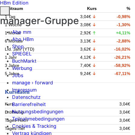
HBm Edition
Zeitraum
Kurs
%
1 Tag
3,04€
-0,98%
manager-Gruppe
1 Woche
3,08€
-1,30%
Abo mm
1 Monat
2,92€
+4,11%
Abo HBm
6 Monate
3,13€
-2,88%
Shop
Lfd. Jahr (YTD)
3,62€
-16,02%
SPIEGEL
1 Jahr
4,12€
-26,21%
BuchMarkt
3 Jahre
7,40€
-58,92%
Werbung
5 Jahre
9,24€
-67,11%
Jobs
manage › forward
Impressum
Kursdaten
Datenschutz
Barrierefreiheit
Kurs
3,04€
Nutzungsbedingungen
Eröffnung
3,04€
Teilnahmebedingungen
Tages-Hoch
3,04€
Cookies & Tracking
Tages-Tief
3,04€
Vertrag kündigen