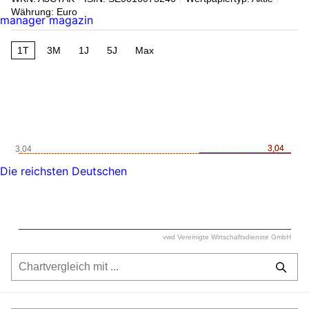
Währung: Euro
manager magazin
1T
3M
1J
5J
Max
3,04
3,04
3,04
Die reichsten Deutschen
vwd Vereinigte Wirtschaftsdienste GmbH