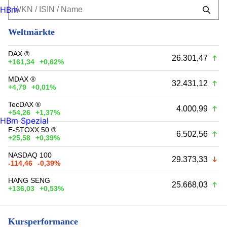
HBm
Weltmärkte
DAX ®
26.301,47
+161,34
+0,62%
MDAX ®
32.431,12
+4,79
+0,01%
TecDAX ®
4.000,99
+54,26
+1,37%
HBm Spezial
E-STOXX 50 ®
6.502,56
+25,58
+0,39%
NASDAQ 100
29.373,33
-114,46
-0,39%
HANG SENG
25.668,03
+136,03
+0,53%
Kursperformance