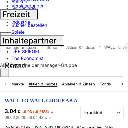
Banken
Versicherungen
Geldanlage
Freizeit
Börse
Industrie
Bücher bestellen
Spiele
Suche
Inhaltepartner
öffnen
WALL TO WA
manager magazin
Börse
Aktien & Indizes
DER SPIEGEL
The Economist
Alle Magazine der manager-Gruppe
Märkte
Aktien & Indizes
Anleihen & Zinsen
Fonds
Rohsto
WALL TO WALL GROUP AB A
3,04
€
-0,03 (-0,98%)
06.08.2026, 08:04:42 Uhr
WKN: A3CTAK
ISIN: SE0016075246
Wertpapiertyp: Aktie