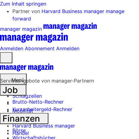
Zum Inhalt springen
Partner von
Harvard Business manager
manage
forward
manager magazin
Anmelden
Abonnement
Anmelden
Menü
öffnen
Menü
Serviceangebote von manager-Partnern
Job
Schlagzeilen
Brutto-Netto-Rechner
Kurzarbeitergeld-Rechner
Mobilität
Finanzen
Tech
Harvard Business manager
Börse
Handel
Wirtschaftsbücher