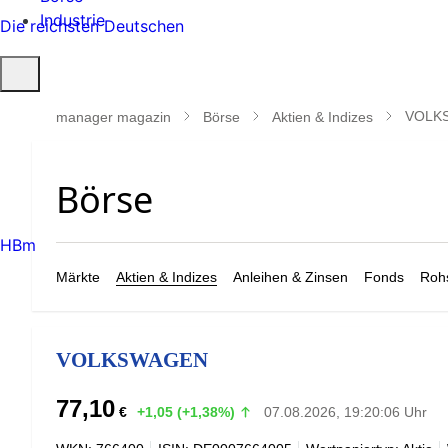
Industrie
Die reichsten Deutschen
Suche
öffnen
VOLK
manager magazin
Börse
Aktien & Indizes
HBm
Märkte
Aktien & Indizes
Anleihen & Zinsen
Fonds
Rohs
VOLKSWAGEN
77,10
€
+1,05 (+1,38%)
07.08.2026, 19:20:06 Uhr