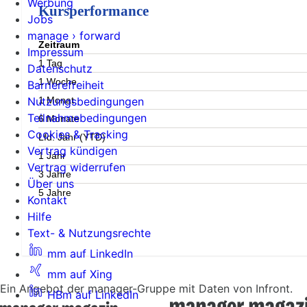
Werbung
Kursperformance
Jobs
manage › forward
Zeitraum
Impressum
1 Tag
Datenschutz
1 Woche
Barrierefreiheit
1 Monat
Nutzungsbedingungen
Teilnahmebedingungen
6 Monate
Cookies & Tracking
Lfd. Jahr (YTD)
Vertrag kündigen
1 Jahr
Vertrag widerrufen
3 Jahre
Über uns
5 Jahre
Kontakt
Hilfe
Text- & Nutzungsrechte
mm auf LinkedIn
mm auf Xing
Ein Angebot der manager-Gruppe mit Daten von Infront.
HBm auf LinkedIn