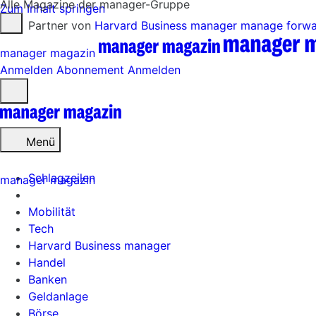
Alle Magazine der manager-Gruppe
Zum Inhalt springen
Partner von
Harvard Business manager
manage forw
manager magazin
Anmelden
Abonnement
Anmelden
Menü
öffnen
Menü
Schlagzeilen
manager magazin
Mobilität
Tech
Harvard Business manager
Handel
Banken
Geldanlage
Börse