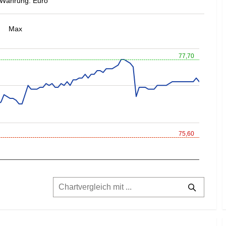
Währung: Euro
Max
77,70
75,60