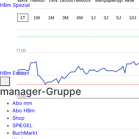
WKN: 766400
ISIN: DE0007664005
Wertpapiertyp: Aktie
HBm Spezial
1T
1W
1M
3M
6M
1J
3J
5J
10J
77,00
HBm Edition
76,00
manager-Gruppe
75,00
Abo mm
Abo HBm
Shop
SPIEGEL
BuchMarkt