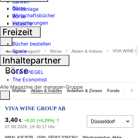
Banken
Börse
Geldanlage
Wirtschaftsbücher
Börse
Versicherungen
Industrie
Freizeit
Suche
Bücher bestellen
öffnen
Spiele
VIVA WINE 
manager magazin
Börse
Aktien & Indizes
Inhaltepartner
DER SPIEGEL
The Economist
Alle Magazine der manager-Gruppe
Märkte
Aktien & Indizes
Anleihen & Zinsen
Fonds
Rohsto
VIVA WINE GROUP AB
3,40
€
+0,01 (+0,29%)
07.08.2026, 19:30:17 Uhr
WKN: A3C82B
ISIN: SE0017084361
Wertpapiertyp: Aktie