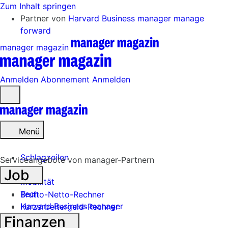
Zum Inhalt springen
Partner von
Harvard Business manager
manage
forward
manager magazin
Anmelden
Abonnement
Anmelden
Menü
öffnen
Menü
Schlagzeilen
Serviceangebote von manager-Partnern
Job
Mobilität
Tech
Brutto-Netto-Rechner
Harvard Business manager
Kurzarbeitergeld-Rechner
Finanzen
Handel