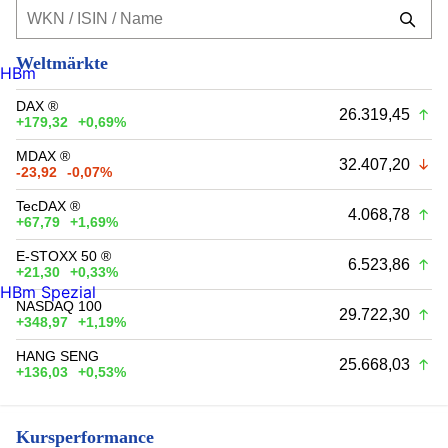
Weltmärkte
HBm
DAX ®
26.319,45
+179,32
+0,69%
MDAX ®
32.407,20
-23,92
-0,07%
TecDAX ®
4.068,78
+67,79
+1,69%
E-STOXX 50 ®
6.523,86
+21,30
+0,33%
HBm Spezial
NASDAQ 100
29.722,30
+348,97
+1,19%
HANG SENG
25.668,03
+136,03
+0,53%
Kursperformance