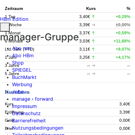
Zeitraum
Kurs
%
1 Tag
3,40€
+0,29%
HBm Edition
1 Woche
3,39€
±0,00%
1 Monat
3,37€
+0,59%
manager-Gruppe
6 Monate
3,03€
+11,88%
Abo mm
Lfd. Jahr (YTD)
3,11€
+9,07%
Abo HBm
1 Jahr
3,25€
+4,17%
Shop
3 Jahre
--
--
SPIEGEL
5 Jahre
--
--
BuchMarkt
Werbung
Jobs
Kursdaten
manage › forward
Kurs
3,40€
Impressum
Eröffnung
3,39€
Datenschutz
Barrierefreiheit
Geld
0,00€
Nutzungsbedingungen
Brief
0,00€