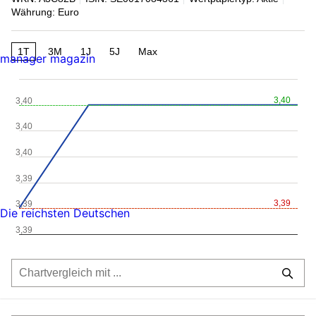
Währung: Euro
1T
3M
1J
5J
Max
manager magazin
3,40
3,40
3,40
3,40
3,39
3,39
3,39
Die reichsten Deutschen
3,39