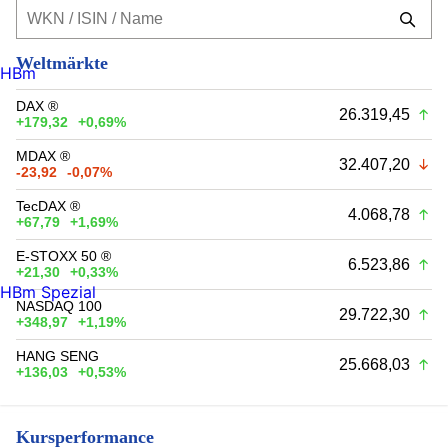
Weltmärkte
HBm
DAX ®
26.319,45
+179,32
+0,69%
MDAX ®
32.407,20
-23,92
-0,07%
TecDAX ®
4.068,78
+67,79
+1,69%
E-STOXX 50 ®
6.523,86
+21,30
+0,33%
HBm Spezial
NASDAQ 100
29.722,30
+348,97
+1,19%
HANG SENG
25.668,03
+136,03
+0,53%
Kursperformance