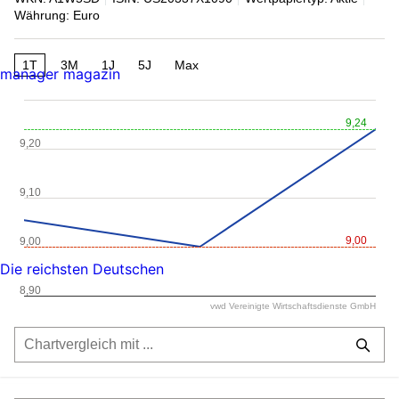
Währung: Euro
1T
3M
1J
5J
Max
manager magazin
9,24
9,20
9,10
9,00
9,00
Die reichsten Deutschen
8,90
vwd Vereinigte Wirtschaftsdienste GmbH