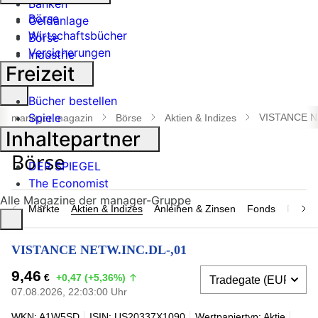
Banken
Börse
Geldanlage
Wirtschaftsbücher
Börse
Versicherungen
Industrie
Freizeit
Suche
Bücher bestellen
öffnen
Spiele
VISTANCE N
manager magazin
Börse
Aktien & Indizes
Inhaltepartner
DER SPIEGEL
The Economist
Alle Magazine der manager-Gruppe
Märkte
Aktien & Indizes
Anleihen & Zinsen
Fonds
Rohsto
VISTANCE NETW.INC.DL-,01
9,46
€
+0,47 (+5,36%)
07.08.2026, 22:03:00 Uhr
WKN: A1W5SD
ISIN: US20337X1090
Wertpapiertyp: Aktie