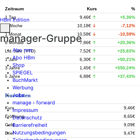
Zeitraum
Kurs
%
1 Tag
9,46€
+5,36%
HBm Edition
1 Woche
10,18€
-7,12%
1 Monat
10,58€
-10,59%
manager-Gruppe
6 Monate
7,86€
+20,36%
Abo mm
Lfd. Jahr (YTD)
7,52€
+25,83%
Abo HBm
1 Jahr
6,30€
+50,21%
Shop
3 Jahre
1,45€
+550,24%
SPIEGEL
5 Jahre
6,88€
+37,43%
BuchMarkt
Werbung
Jobs
Kursdaten
manage › forward
Kurs
9,46€
Impressum
Eröffnung
8,65€
Datenschutz
Barrierefreiheit
Geld
9,09€
Nutzungsbedingungen
Brief
9,47€