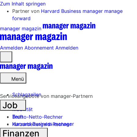
Zum Inhalt springen
Partner von
Harvard Business manager
manage
forward
manager magazin
Anmelden
Abonnement
Anmelden
Menü
öffnen
Menü
Schlagzeilen
Serviceangebote von manager-Partnern
Job
Mobilität
Tech
Brutto-Netto-Rechner
Harvard Business manager
Kurzarbeitergeld-Rechner
Finanzen
Handel