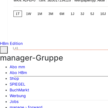
WKN: A2PEP0
ISIN: SE0017134125
Wertpapiertyp: Aktie
1T
1W
1M
3M
6M
1J
3J
5J
10J
HBm Edition
1,41
manager-Gruppe
Abo mm
Abo HBm
Shop
SPIEGEL
BuchMarkt
Werbung
Jobs
manage › forward