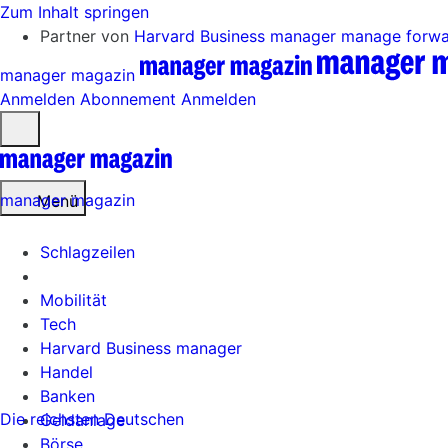
Zum Inhalt springen
Partner von
Harvard Business manager
manage forw
manager magazin
Anmelden
Abonnement
Anmelden
Menü
öffnen
manager magazin
Menü
Schlagzeilen
Mobilität
Tech
Harvard Business manager
Handel
Banken
Die reichsten Deutschen
Geldanlage
Börse