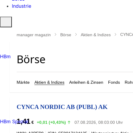
Industrie
Suche
öffnen
CYNCA
manager magazin
Börse
Aktien & Indizes
HBm
Märkte
Aktien & Indizes
Anleihen & Zinsen
Fonds
Rohs
CYNCA NORDIC AB (PUBL) AK
1,41
HBm Spezial
€
+0,01 (+0,43%)
07.08.2026, 08:03:00 Uhr