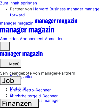
Zum Inhalt springen
Partner von
Harvard Business manager
manage
forward
manager magazin
Anmelden
Abonnement
Anmelden
Menü
öffnen
Menü
Serviceangebote von manager-Partnern
Schlagzeilen
Job
Mobilität
Brutto-Netto-Rechner
Tech
Kurzarbeitergeld-Rechner
Harvard Business manager
Finanzen
Handel