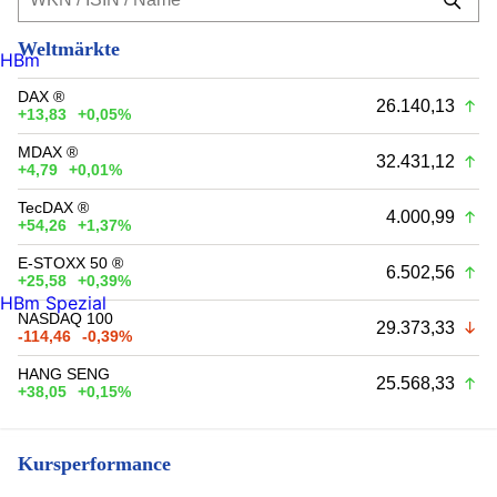
Weltmärkte
HBm
DAX ®
26.140,13
+13,83
+0,05%
MDAX ®
32.431,12
+4,79
+0,01%
TecDAX ®
4.000,99
+54,26
+1,37%
E-STOXX 50 ®
6.502,56
+25,58
+0,39%
HBm Spezial
NASDAQ 100
29.373,33
-114,46
-0,39%
HANG SENG
25.568,33
+38,05
+0,15%
Kursperformance