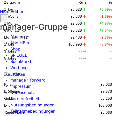
Zeitraum
Kurs
%
1 Tag
98,02$
+0,89%
HBm Edition
1 Woche
98,83$
-1,69%
1 Monat
92,55$
+4,98%
manager-Gruppe
6 Monate
90,52$
+7,34%
Abo mm
Lfd. Jahr (YTD)
99,48$
-2,33%
Abo HBm
1 Jahr
105,99$
-8,34%
Shop
3 Jahre
--
--
SPIEGEL
5 Jahre
--
--
BuchMarkt
Werbung
Jobs
Kursdaten
manage › forward
Kurs
98,02$
Impressum
Eröffnung
97,37$
Datenschutz
Barrierefreiheit
Geld
86,25$
Nutzungsbedingungen
Brief
103,00$
Teilnahmebedingungen
Tages-Hoch
98,06$