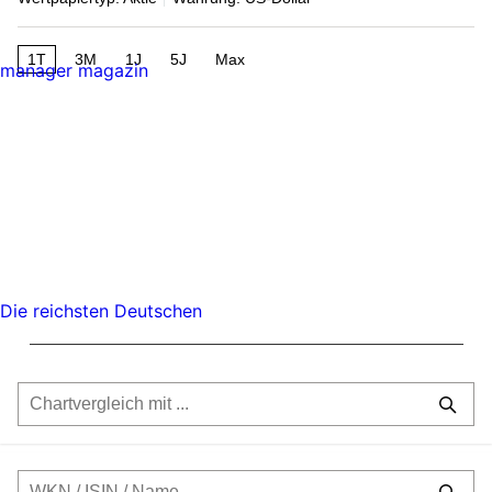
1T
3M
1J
5J
Max
manager magazin
Die reichsten Deutschen