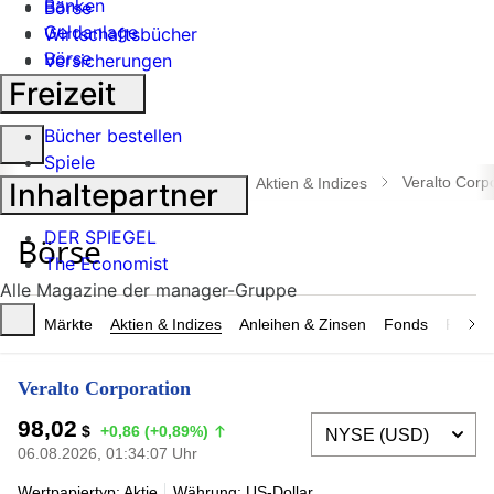
Banken
Börse
Geldanlage
Wirtschaftsbücher
Börse
Versicherungen
Industrie
Freizeit
Bücher bestellen
Suche
Spiele
öffnen
Veralto Corp
manager magazin
Börse
Aktien & Indizes
Inhaltepartner
DER SPIEGEL
The Economist
Alle Magazine der manager-Gruppe
Märkte
Aktien & Indizes
Anleihen & Zinsen
Fonds
Rohsto
Veralto Corporation
98,02
$
+0,86 (+0,89%)
06.08.2026, 01:34:07 Uhr
Wertpapiertyp: Aktie
Währung: US-Dollar