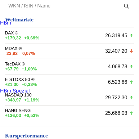
Weltmärkte
HBm
DAX ®
26.319,45
+179,32
+0,69%
MDAX ®
32.407,20
-23,92
-0,07%
TecDAX ®
4.068,78
+67,79
+1,69%
E-STOXX 50 ®
6.523,86
+21,30
+0,33%
HBm Spezial
NASDAQ 100
29.722,30
+348,97
+1,19%
HANG SENG
25.668,03
+136,03
+0,53%
Kursperformance