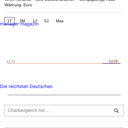
Währung: Euro
1T
3M
1J
5J
Max
manager magazin
13,70
13,70
13,70
Die reichsten Deutschen