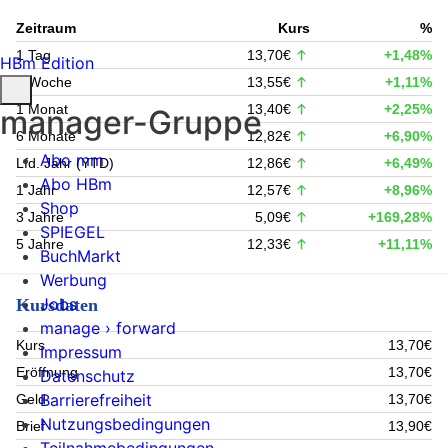
Zeitraum
Kurs
%
1 Tag
13,70€
+1,48%
HBm Edition
1 Woche
13,55€
+1,11%
1 Monat
13,40€
+2,25%
manager-Gruppe
6 Monate
12,82€
+6,90%
Abo mm
Lfd. Jahr (YTD)
12,86€
+6,49%
Abo HBm
1 Jahr
12,57€
+8,96%
Shop
3 Jahre
5,09€
+169,28%
SPIEGEL
5 Jahre
12,33€
+11,11%
BuchMarkt
Werbung
Jobs
Kursdaten
manage › forward
Kurs
13,70€
Impressum
Eröffnung
13,70€
Datenschutz
Barrierefreiheit
Geld
13,70€
Nutzungsbedingungen
Brief
13,90€