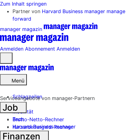
Zum Inhalt springen
Partner von
Harvard Business manager
manage
forward
manager magazin
Anmelden
Abonnement
Anmelden
Menü
öffnen
Menü
Schlagzeilen
Serviceangebote von manager-Partnern
Job
Mobilität
Tech
Brutto-Netto-Rechner
Harvard Business manager
Kurzarbeitergeld-Rechner
Finanzen
Handel