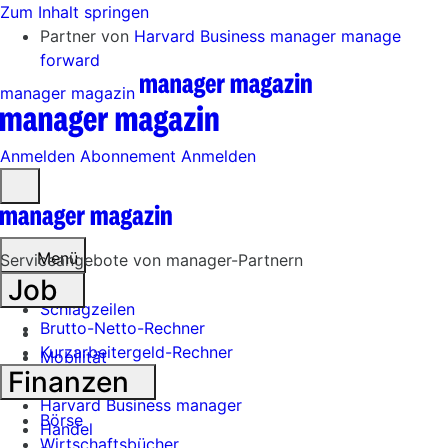
Zum Inhalt springen
Partner von
Harvard Business manager
manage
forward
manager magazin
Anmelden
Abonnement
Anmelden
Menü
öffnen
Menü
Serviceangebote von manager-Partnern
Job
Schlagzeilen
Brutto-Netto-Rechner
Kurzarbeitergeld-Rechner
Mobilität
Finanzen
Tech
Harvard Business manager
Börse
Handel
Wirtschaftsbücher