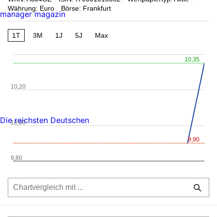
Währung: Euro
Börse: Frankfurt
manager magazin
1T
3M
1J
5J
Max
10,35
10,20
Die reichsten Deutschen
10,00
9,90
9,80