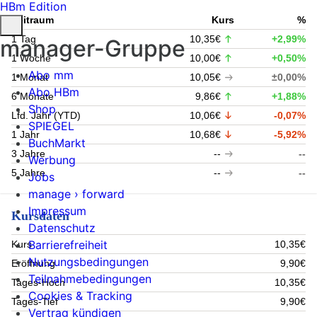
HBm Edition
Zeitraum
Kurs
%
1 Tag
10,35€
+2,99%
manager-Gruppe
1 Woche
10,00€
+0,50%
Abo mm
1 Monat
10,05€
±0,00%
Abo HBm
6 Monate
9,86€
+1,88%
Shop
Lfd. Jahr (YTD)
10,06€
-0,07%
SPIEGEL
1 Jahr
10,68€
-5,92%
BuchMarkt
3 Jahre
--
--
Werbung
5 Jahre
--
--
Jobs
manage › forward
Impressum
Kursdaten
Datenschutz
Barrierefreiheit
Kurs
10,35€
Nutzungsbedingungen
Eröffnung
9,90€
Teilnahmebedingungen
Tages-Hoch
10,35€
Cookies & Tracking
Tages-Tief
9,90€
Vertrag kündigen