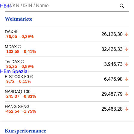
HBm
Weltmärkte
DAX ®
26.126,30
-76,05
-0,29%
MDAX ®
32.426,33
-133,58
-0,41%
TecDAX ®
3.946,73
-35,25
-0,89%
HBm Spezial
E-STOXX 50 ®
6.476,98
-9,72
-0,15%
NASDAQ 100
29.487,79
-245,37
-0,83%
HANG SENG
25.463,28
-452,54
-1,75%
Kursperformance