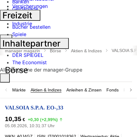
Banken
Versicherungen
Geldanlage
Freizeit
Börse
Industrie
Bücher bestellen
Spiele
Suche
Inhaltepartner
öffnen
VALSOIA S.P
manager magazin
Börse
Aktien & Indizes
DER SPIEGEL
The Economist
Alle Magazine der manager-Gruppe
Märkte
Aktien & Indizes
Anleihen & Zinsen
Fonds
Rohsto
VALSOIA S.P.A. EO-,33
10,35
€
+0,30 (+2,99%)
05.08.2026, 10:31:37 Uhr
WKN: A0J4GZ
ISIN: IT0001018362
Wertpapiertyp: Aktie