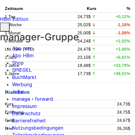
Zeitraum
Kurs
%
1 Tag
24,73$
+0,12%
HBm Edition
1 Woche
25,02$
-1,16%
1 Monat
25,00$
-1,08%
manager-Gruppe
6 Monate
24,24$
+2,02%
Abo mm
Lfd. Jahr (YTD)
24,47$
+1,06%
Abo HBm
1 Jahr
23,15$
+6,81%
Shop
3 Jahre
18,48$
+33,79%
SPIEGEL
5 Jahre
17,73$
+39,51%
BuchMarkt
Werbung
Jobs
Kursdaten
manage › forward
Kurs
24,73$
Impressum
Eröffnung
24,75$
Datenschutz
Barrierefreiheit
Geld
24,67$
Nutzungsbedingungen
Brief
26,26$