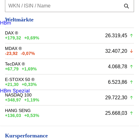
Weltmärkte
HBm
DAX ®
26.319,45
+179,32
+0,69%
MDAX ®
32.407,20
-23,92
-0,07%
TecDAX ®
4.068,78
+67,79
+1,69%
E-STOXX 50 ®
6.523,86
+21,30
+0,33%
HBm Spezial
NASDAQ 100
29.722,30
+348,97
+1,19%
HANG SENG
25.668,03
+136,03
+0,53%
Kursperformance