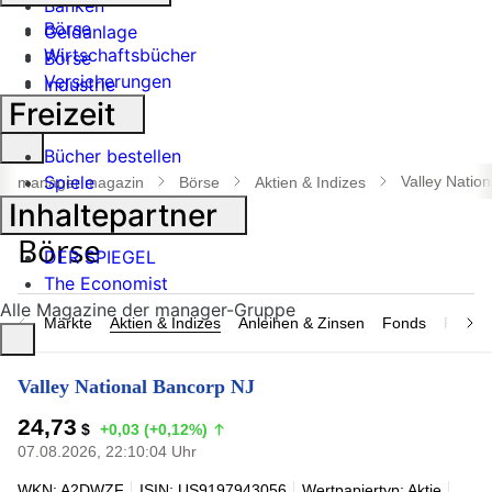
Banken
Börse
Geldanlage
Wirtschaftsbücher
Börse
Versicherungen
Industrie
Freizeit
Suche
Bücher bestellen
öffnen
Spiele
Valley Natio
manager magazin
Börse
Aktien & Indizes
Inhaltepartner
DER SPIEGEL
The Economist
Alle Magazine der manager-Gruppe
Märkte
Aktien & Indizes
Anleihen & Zinsen
Fonds
Rohsto
Valley National Bancorp NJ
24,73
$
+0,03 (+0,12%)
07.08.2026, 22:10:04 Uhr
WKN: A2DWZF
ISIN: US9197943056
Wertpapiertyp: Aktie