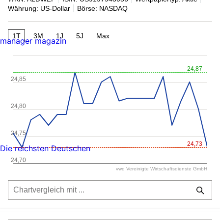
Währung: US-Dollar
Börse: NASDAQ
1T
3M
1J
5J
Max
manager magazin
24,87
24,85
24,80
24,75
24,73
Die reichsten Deutschen
24,70
vwd Vereinigte Wirtschaftsdienste GmbH