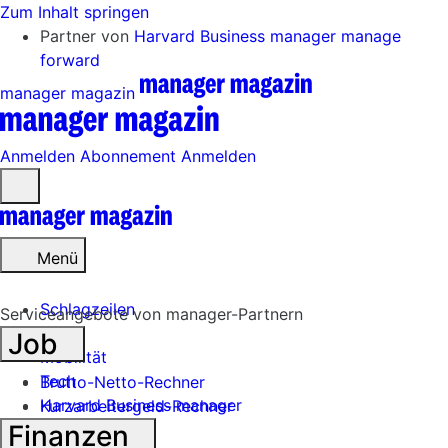
Zum Inhalt springen
Partner von
Harvard Business manager
manage
forward
manager magazin
Anmelden
Abonnement
Anmelden
Menü
öffnen
Menü
Schlagzeilen
Serviceangebote von manager-Partnern
Job
Mobilität
Tech
Brutto-Netto-Rechner
Harvard Business manager
Kurzarbeitergeld-Rechner
Finanzen
Handel