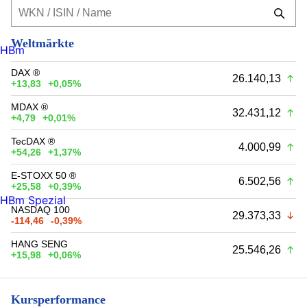
Weltmärkte
HBm
DAX ®
26.140,13
+13,83
+0,05%
MDAX ®
32.431,12
+4,79
+0,01%
TecDAX ®
4.000,99
+54,26
+1,37%
E-STOXX 50 ®
6.502,56
+25,58
+0,39%
HBm Spezial
NASDAQ 100
29.373,33
-114,46
-0,39%
HANG SENG
25.546,26
+15,98
+0,06%
Kursperformance