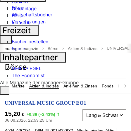
Banken
Börse
Geldanlage
Wirtschaftsbücher
Börse
Versicherungen
Industrie
Freizeit
Suche
Bücher bestellen
öffnen
Spiele
UNIVERSAL
manager magazin
Börse
Aktien & Indizes
Inhaltepartner
DER SPIEGEL
The Economist
Alle Magazine der manager-Gruppe
Märkte
Aktien & Indizes
Anleihen & Zinsen
Fonds
Rohsto
UNIVERSAL MUSIC GROUP EO1
15,20
€
+0,36 (+2,43%)
06.08.2026, 22:59:25 Uhr
WKN: A3C291
ISIN: NL0015000IY2
Wertpapiertyp: Aktie