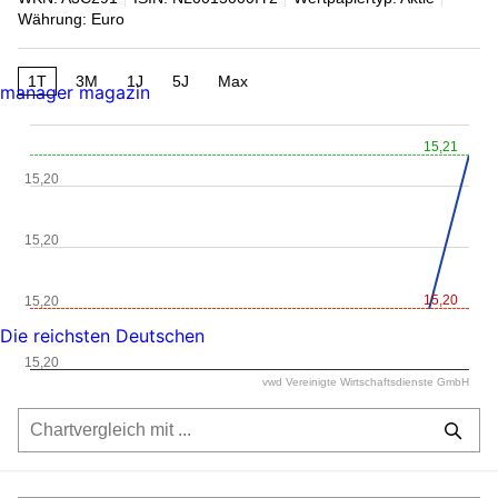
Währung: Euro
1T
3M
1J
5J
Max
manager magazin
15,21
15,20
15,20
15,20
15,20
Die reichsten Deutschen
15,20
vwd Vereinigte Wirtschaftsdienste GmbH