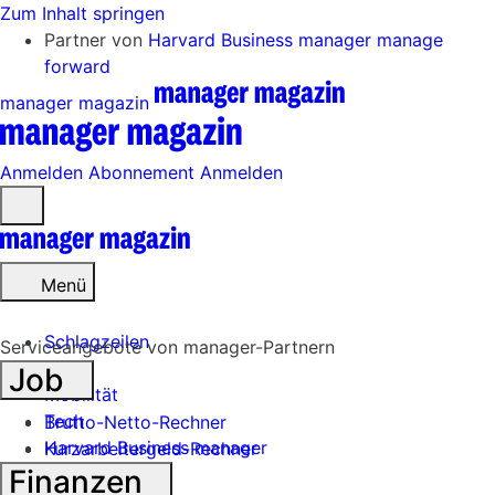
Zum Inhalt springen
Partner von
Harvard Business manager
manage
forward
manager magazin
Anmelden
Abonnement
Anmelden
Menü
öffnen
Menü
Schlagzeilen
Serviceangebote von manager-Partnern
Job
Mobilität
Tech
Brutto-Netto-Rechner
Harvard Business manager
Kurzarbeitergeld-Rechner
Finanzen
Handel