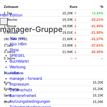
Zeitraum
Kurs
%
1 Tag
15,20€
+2,43%
HBm Edition
1 Woche
19,33€
-23,21%
1 Monat
18,89€
-21,43%
manager-Gruppe
6 Monate
19,01€
-21,92%
Abo mm
Lfd. Jahr (YTD)
21,60€
-31,27%
Abo HBm
1 Jahr
23,80€
-37,61%
Shop
3 Jahre
21,94€
-32,35%
SPIEGEL
5 Jahre
--
--
BuchMarkt
Werbung
Jobs
Kursdaten
manage › forward
Kurs
15,20€
Impressum
Eröffnung
15,20€
Datenschutz
Barrierefreiheit
Geld
15,15€
Nutzungsbedingungen
Brief
15,26€