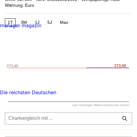
Währung: Euro
1T
3M
1J
5J
Max
manager magazin
273,40
273,40
273,40
Die reichsten Deutschen
vwd Vereinigte Wirtschaftsdienste GmbH