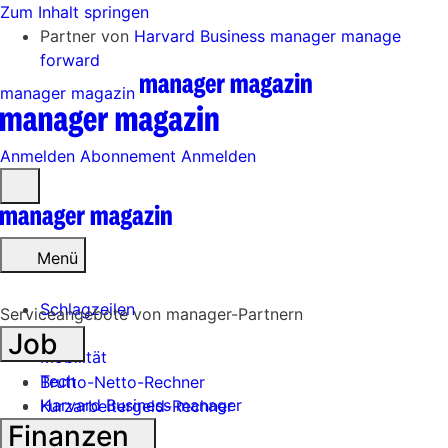
Zum Inhalt springen
Partner von
Harvard Business manager
manage
forward
manager magazin
Anmelden
Abonnement
Anmelden
Menü
öffnen
Menü
Schlagzeilen
Serviceangebote von manager-Partnern
Job
Mobilität
Tech
Brutto-Netto-Rechner
Harvard Business manager
Kurzarbeitergeld-Rechner
Finanzen
Handel