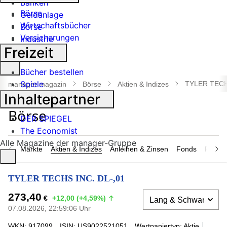
Banken
Börse
Geldanlage
Wirtschaftsbücher
Börse
Versicherungen
Industrie
Freizeit
Suche
Bücher bestellen
öffnen
Spiele
TYLER TECH
manager magazin
Börse
Aktien & Indizes
Inhaltepartner
DER SPIEGEL
The Economist
Alle Magazine der manager-Gruppe
Märkte
Aktien & Indizes
Anleihen & Zinsen
Fonds
Rohsto
TYLER TECHS INC. DL-,01
273,40
€
+12,00 (+4,59%)
07.08.2026, 22:59:06 Uhr
WKN: 917099
ISIN: US9022521051
Wertpapiertyp: Aktie