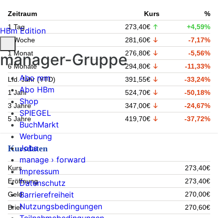
Zeitraum
Kurs
%
1 Tag
273,40€
+4,59%
HBm Edition
1 Woche
281,60€
-7,17%
1 Monat
276,80€
-5,56%
manager-Gruppe
6 Monate
294,80€
-11,33%
Abo mm
Lfd. Jahr (YTD)
391,55€
-33,24%
Abo HBm
1 Jahr
524,70€
-50,18%
Shop
3 Jahre
347,00€
-24,67%
SPIEGEL
5 Jahre
419,70€
-37,72%
BuchMarkt
Werbung
Jobs
Kursdaten
manage › forward
Kurs
273,40€
Impressum
Eröffnung
273,40€
Datenschutz
Barrierefreiheit
Geld
270,00€
Nutzungsbedingungen
Brief
270,60€