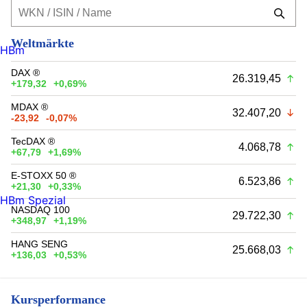
Weltmärkte
HBm
DAX ®
26.319,45
+179,32
+0,69%
MDAX ®
32.407,20
-23,92
-0,07%
TecDAX ®
4.068,78
+67,79
+1,69%
E-STOXX 50 ®
6.523,86
+21,30
+0,33%
HBm Spezial
NASDAQ 100
29.722,30
+348,97
+1,19%
HANG SENG
25.668,03
+136,03
+0,53%
Kursperformance