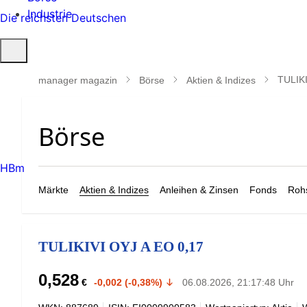
Industrie
Die reichsten Deutschen
Suche
öffnen
TULIKI
manager magazin
Börse
Aktien & Indizes
HBm
Märkte
Aktien & Indizes
Anleihen & Zinsen
Fonds
Rohs
TULIKIVI OYJ A EO 0,17
0,528
€
-0,002 (-0,38%)
06.08.2026, 21:17:48 Uhr