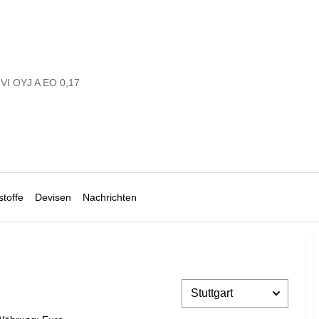
VI OYJ A EO 0,17
toffe
Devisen
Nachrichten