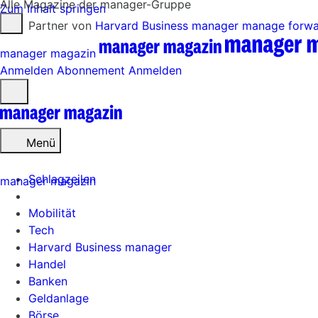
Alle Magazine der manager-Gruppe
Zum Inhalt springen
Partner von
Harvard Business manager
manage forw
manager magazin
Anmelden
Abonnement
Anmelden
Menü
öffnen
Menü
Schlagzeilen
manager magazin
Mobilität
Tech
Harvard Business manager
Handel
Banken
Geldanlage
Börse