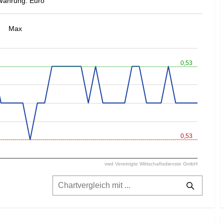
Währung: Euro
Max
0,53
0,53
vwd Vereinigte Wirtschaftsdienste GmbH