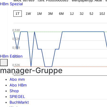
WKN: 887689
ISIN: FI0009900583
Wertpapiertyp: Aktie
HBm Spezial
1T
1W
1M
3M
6M
1J
3J
5J
10J
0,530
0,529
0,528
HBm Edition
0,527
0,526
manager-Gruppe
0,525
Abo mm
Abo HBm
Shop
SPIEGEL
BuchMarkt