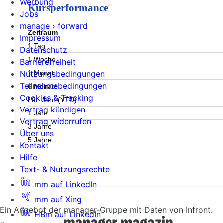
Werbung
Kursperformance
Jobs
manage › forward
Zeitraum
Impressum
1 Tag
Datenschutz
1 Woche
Barrierefreiheit
1 Monat
Nutzungsbedingungen
Teilnahmebedingungen
6 Monate
Cookies & Tracking
Lfd. Jahr (YTD)
Vertrag kündigen
1 Jahr
Vertrag widerrufen
3 Jahre
Über uns
5 Jahre
Kontakt
Hilfe
Text- & Nutzungsrechte
mm auf LinkedIn
mm auf Xing
Ein Angebot der manager-Gruppe mit Daten von Infront.
HBm auf LinkedIn