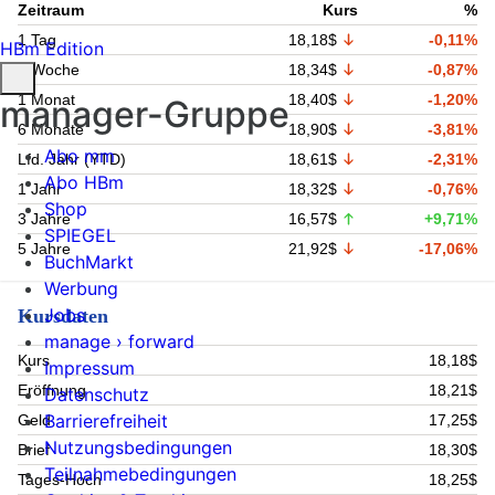
Zeitraum
Kurs
%
1 Tag
18,18$
-0,11%
HBm Edition
1 Woche
18,34$
-0,87%
1 Monat
18,40$
-1,20%
manager-Gruppe
6 Monate
18,90$
-3,81%
Abo mm
Lfd. Jahr (YTD)
18,61$
-2,31%
Abo HBm
1 Jahr
18,32$
-0,76%
Shop
3 Jahre
16,57$
+9,71%
SPIEGEL
5 Jahre
21,92$
-17,06%
BuchMarkt
Werbung
Jobs
Kursdaten
manage › forward
Kurs
18,18$
Impressum
Eröffnung
18,21$
Datenschutz
Barrierefreiheit
Geld
17,25$
Nutzungsbedingungen
Brief
18,30$
Teilnahmebedingungen
Tages-Hoch
18,25$