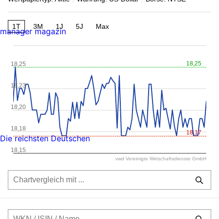
1T
3M
1J
5J
Max
manager magazin
18,25
18,25
18,23
18,20
18,18
18,17
Die reichsten Deutschen
18,15
vwd Vereinigte Wirtschaftsdienste GmbH