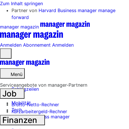
Zum Inhalt springen
Partner von
Harvard Business manager
manage
forward
manager magazin
Anmelden
Abonnement
Anmelden
Menü
öffnen
Menü
Serviceangebote von manager-Partnern
Schlagzeilen
Job
Mobilität
Brutto-Netto-Rechner
Tech
Kurzarbeitergeld-Rechner
Harvard Business manager
Finanzen
Handel