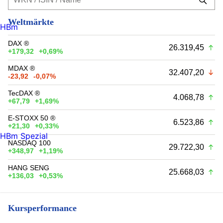
Weltmärkte
HBm
DAX ®
26.319,45
+179,32
+0,69%
MDAX ®
32.407,20
-23,92
-0,07%
TecDAX ®
4.068,78
+67,79
+1,69%
E-STOXX 50 ®
6.523,86
+21,30
+0,33%
HBm Spezial
NASDAQ 100
29.722,30
+348,97
+1,19%
HANG SENG
25.668,03
+136,03
+0,53%
Kursperformance