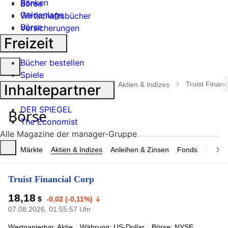
Banken
Börse
Geldanlage
Wirtschaftsbücher
Börse
Versicherungen
Industrie
Freizeit
Bücher bestellen
Suche
Spiele
öffnen
Truist Financ
manager magazin
Börse
Aktien & Indizes
Inhaltepartner
DER SPIEGEL
The Economist
Alle Magazine der manager-Gruppe
Märkte
Aktien & Indizes
Anleihen & Zinsen
Fonds
Rohsto
Truist Financial Corp
18,18
$
-0,02 (-0,11%)
07.08.2026, 01:55:57 Uhr
Wertpapiertyp: Aktie
Währung: US-Dollar
Börse: NYSE