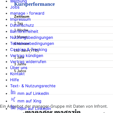
Werbung
Kursperformance
Jobs
manage › forward
Zeitraum
Impressum
1 Tag
Datenschutz
1 Woche
Barrierefreiheit
1 Monat
Nutzungsbedingungen
Teilnahmebedingungen
6 Monate
Cookies & Tracking
Lfd. Jahr (YTD)
Vertrag kündigen
1 Jahr
Vertrag widerrufen
3 Jahre
Über uns
5 Jahre
Kontakt
Hilfe
Text- & Nutzungsrechte
mm auf LinkedIn
mm auf Xing
Ein Angebot der manager-Gruppe mit Daten von Infront.
HBm auf LinkedIn