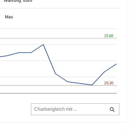
Währung: Euro
Max
25,88
25,30