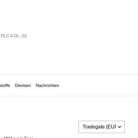
PLC A DL-,01
toffe
Devisen
Nachrichten