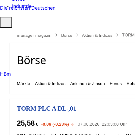
Industrie
Die reichsten Deutschen
Suche
öffnen
TORM 
manager magazin
Börse
Aktien & Indizes
HBm
Märkte
Aktien & Indizes
Anleihen & Zinsen
Fonds
Rohs
TORM PLC A DL-,01
25,58
€
-0,06 (-0,23%)
07.08.2026, 22:03:00 Uhr