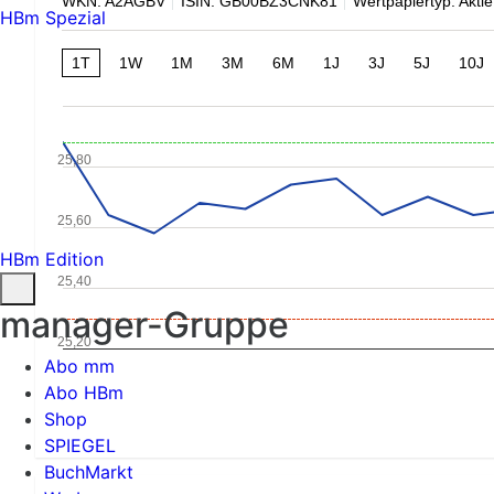
WKN: A2AGBV
ISIN: GB00BZ3CNK81
Wertpapiertyp: Aktie
HBm Spezial
1T
1W
1M
3M
6M
1J
3J
5J
10J
25,80
25,60
HBm Edition
25,40
manager-Gruppe
25,20
Abo mm
Abo HBm
Shop
SPIEGEL
BuchMarkt