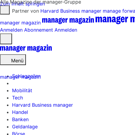
Alle Magazine der manager-Gruppe
Zum Inhalt springen
Partner von
Harvard Business manager
manage forw
manager magazin
Anmelden
Abonnement
Anmelden
Menü
öffnen
Menü
Schlagzeilen
manager magazin
Mobilität
Tech
Harvard Business manager
Handel
Banken
Geldanlage
Börse