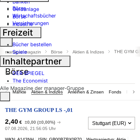
Banken
Börse
Geldanlage
Wirtschaftsbücher
Börse
Versicherungen
Industrie
Freizeit
Suche
Bücher bestellen
öffnen
Spiele
THE GYM GR
manager magazin
Börse
Aktien & Indizes
Inhaltepartner
DER SPIEGEL
The Economist
Alle Magazine der manager-Gruppe
Märkte
Aktien & Indizes
Anleihen & Zinsen
Fonds
Rohsto
THE GYM GROUP LS -,01
2,40
€
±0,00 (±0,00%)
07.08.2026, 21:56:05 Uhr
WKN: A143NH
ISIN: GB00BZBX0P70
Wertpapiertyp: Aktie