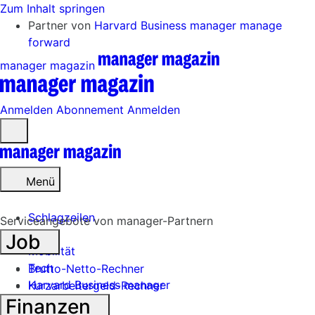
Zum Inhalt springen
Partner von
Harvard Business manager
manage
forward
manager magazin
Anmelden
Abonnement
Anmelden
Menü
öffnen
Menü
Schlagzeilen
Serviceangebote von manager-Partnern
Job
Mobilität
Tech
Brutto-Netto-Rechner
Harvard Business manager
Kurzarbeitergeld-Rechner
Finanzen
Handel