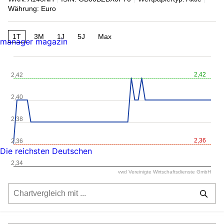
Währung: Euro
1T
3M
1J
5J
Max
manager magazin
2,42
2,42
2,40
2,38
2,36
2,36
Die reichsten Deutschen
2,34
vwd Vereinigte Wirtschaftsdienste GmbH