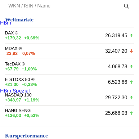
Weltmärkte
HBm
DAX ®
26.319,45
+179,32
+0,69%
MDAX ®
32.407,20
-23,92
-0,07%
TecDAX ®
4.068,78
+67,79
+1,69%
E-STOXX 50 ®
6.523,86
+21,30
+0,33%
HBm Spezial
NASDAQ 100
29.722,30
+348,97
+1,19%
HANG SENG
25.668,03
+136,03
+0,53%
Kursperformance