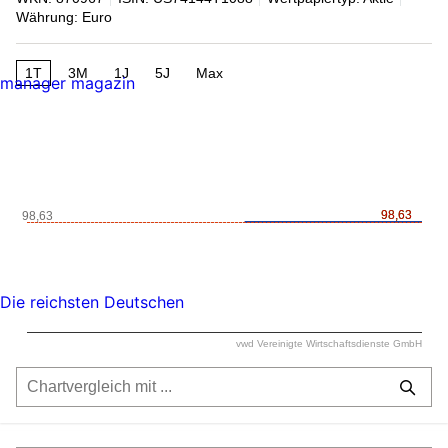
Währung: Euro
1T
3M
1J
5J
Max
manager magazin
98,63
98,63
98,63
Die reichsten Deutschen
vwd Vereinigte Wirtschaftsdienste GmbH