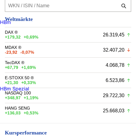
Weltmärkte
HBm
DAX ®
26.319,45
+179,32
+0,69%
MDAX ®
32.407,20
-23,92
-0,07%
TecDAX ®
4.068,78
+67,79
+1,69%
E-STOXX 50 ®
6.523,86
+21,30
+0,33%
HBm Spezial
NASDAQ 100
29.722,30
+348,97
+1,19%
HANG SENG
25.668,03
+136,03
+0,53%
Kursperformance