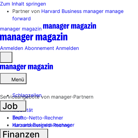
Zum Inhalt springen
Partner von
Harvard Business manager
manage
forward
manager magazin
Anmelden
Abonnement
Anmelden
Menü
öffnen
Menü
Schlagzeilen
Serviceangebote von manager-Partnern
Job
Mobilität
Tech
Brutto-Netto-Rechner
Harvard Business manager
Kurzarbeitergeld-Rechner
Finanzen
Handel