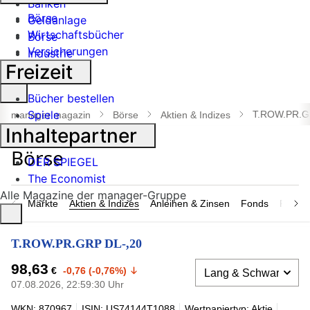
Banken
Börse
Geldanlage
Wirtschaftsbücher
Börse
Versicherungen
Industrie
Freizeit
Suche
Bücher bestellen
öffnen
Spiele
T.ROW.PR.G
manager magazin
Börse
Aktien & Indizes
Inhaltepartner
DER SPIEGEL
The Economist
Alle Magazine der manager-Gruppe
Märkte
Aktien & Indizes
Anleihen & Zinsen
Fonds
Rohsto
T.ROW.PR.GRP DL-,20
98,63
€
-0,76 (-0,76%)
07.08.2026, 22:59:30 Uhr
WKN: 870967
ISIN: US74144T1088
Wertpapiertyp: Aktie