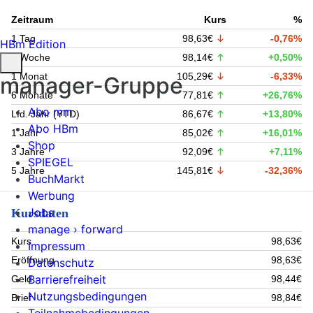
Zeitraum
Kurs
%
1 Tag
98,63€
-0,76%
HBm Edition
1 Woche
98,14€
+0,50%
1 Monat
105,29€
-6,33%
manager-Gruppe
6 Monate
77,81€
+26,76%
Abo mm
Lfd. Jahr (YTD)
86,67€
+13,80%
Abo HBm
1 Jahr
85,02€
+16,01%
Shop
3 Jahre
92,09€
+7,11%
SPIEGEL
5 Jahre
145,81€
-32,36%
BuchMarkt
Werbung
Jobs
Kursdaten
manage › forward
Kurs
98,63€
Impressum
Eröffnung
98,63€
Datenschutz
Barrierefreiheit
Geld
98,44€
Nutzungsbedingungen
Brief
98,84€