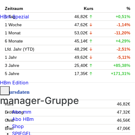
Zeitraum
Kurs
%
HBm Spezial
1 Tag
46,82€
+0,51%
1 Woche
47,62€
-1,14%
1 Monat
53,02€
-11,20%
6 Monate
45,14€
+4,29%
Lfd. Jahr (YTD)
48,29€
-2,51%
1 Jahr
49,62€
-5,11%
3 Jahre
25,40€
+85,38%
5 Jahre
17,35€
+171,31%
HBm Edition
Kursdaten
manager-Gruppe
Kurs
46,82€
Abo mm
Eröffnung
47,32€
Abo HBm
Geld
46,56€
Shop
Brief
47,06€
SPIEGEL