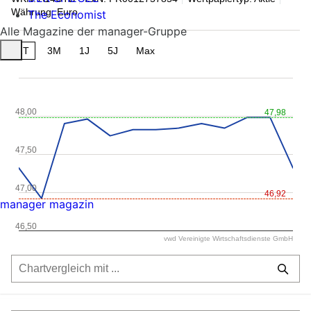
Währung: Euro
The Economist
Alle Magazine der manager-Gruppe
1T
3M
1J
5J
Max
48,00
47,98
47,50
47,00
46,92
manager magazin
46,50
vwd Vereinigte Wirtschaftsdienste GmbH