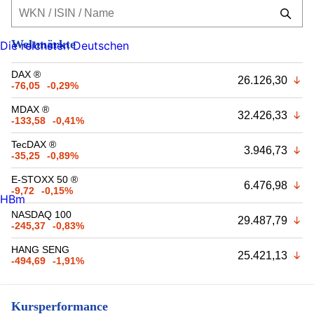
Weltmärkte
Die reichsten Deutschen
DAX ®
26.126,30
-76,05
-0,29%
MDAX ®
32.426,33
-133,58
-0,41%
TecDAX ®
3.946,73
-35,25
-0,89%
E-STOXX 50 ®
6.476,98
-9,72
-0,15%
HBm
NASDAQ 100
29.487,79
-245,37
-0,83%
HANG SENG
25.421,13
-494,69
-1,91%
Kursperformance