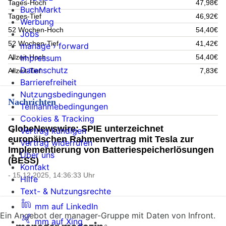
Tages-Hoch
47,98€
BuchMarkt
Tages-Tief
46,92€
Werbung
52 Wochen-Hoch
54,40€
Jobs
52 Wochen-Tief
41,42€
manage › forward
Impressum
Allzeit-Hoch
54,40€
Datenschutz
Allzeit-Tief
7,83€
Barrierefreiheit
Nutzungsbedingungen
Nachrichten
Teilnahmebedingungen
Cookies & Tracking
GlobeNewswire: SPIE unterzeichnet
Vertrag kündigen
europäischen Rahmenvertrag mit Tesla zur
Vertrag widerrufen
Implementierung von Batteriespeicherlösungen
Über uns
(BESS)
Kontakt
- 15.12.2025, 14:36:33 Uhr
Hilfe
Text- & Nutzungsrechte
mm auf LinkedIn
Ein Angebot der manager-Gruppe mit Daten von Infront.
mm auf Xing