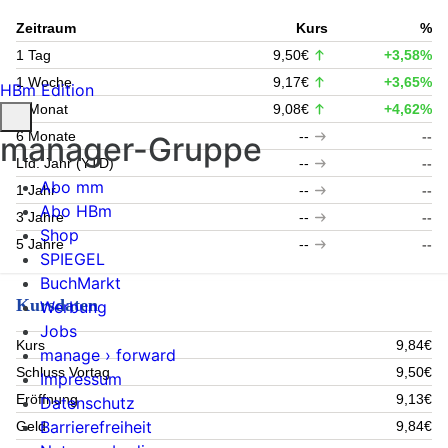
Zeitraum
Kurs
%
1 Tag
9,50€
+3,58%
1 Woche
9,17€
+3,65%
HBm Edition
1 Monat
9,08€
+4,62%
6 Monate
--
--
manager-Gruppe
Lfd. Jahr (YTD)
--
--
Abo mm
1 Jahr
--
--
Abo HBm
3 Jahre
--
--
Shop
5 Jahre
--
--
SPIEGEL
BuchMarkt
Kursdaten
Werbung
Jobs
Kurs
9,84€
manage › forward
Schluss Vortag
9,50€
Impressum
Eröffnung
9,13€
Datenschutz
Barrierefreiheit
Geld
9,84€