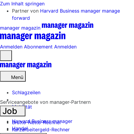
Zum Inhalt springen
Partner von
Harvard Business manager
manage
forward
manager magazin
Anmelden
Abonnement
Anmelden
Menü
öffnen
Menü
Schlagzeilen
Serviceangebote von manager-Partnern
Mobilität
Job
Tech
Harvard Business manager
Brutto-Netto-Rechner
Handel
Kurzarbeitergeld-Rechner