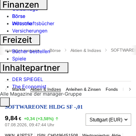
Banken
Finanzen
Geldanlage
Börse
Börse
Industrie
Wirtschaftsbücher
Versicherungen
Freizeit
Suche
öffnen
SOFTWAREO
manager magazin
Börse
Aktien & Indizes
Bücher bestellen
Spiele
Inhaltepartner
DER SPIEGEL
The Economist
Märkte
Aktien & Indizes
Anleihen & Zinsen
Fonds
Rohsto
Alle Magazine der manager-Gruppe
SOFTWAREONE HLDG SF -,01
9,84
€
+0,34 (+3,58%)
07.08.2026, 09:47:44 Uhr
WKN: A2PTSZ
ISIN: CH0496451508
Wertpapiertyp: Aktie