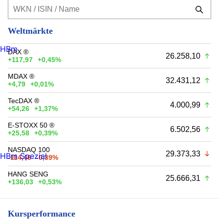
Weltmärkte
HBm
DAX ®
26.258,10
+117,97
+0,45%
MDAX ®
32.431,12
+4,79
+0,01%
TecDAX ®
4.000,99
+54,26
+1,37%
E-STOXX 50 ®
6.502,56
+25,58
+0,39%
NASDAQ 100
29.373,33
HBm Spezial
-114,46
-0,39%
HANG SENG
25.666,31
+136,03
+0,53%
Kursperformance