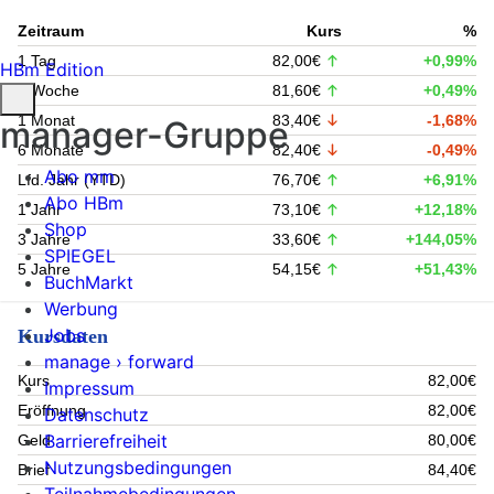
Zeitraum
Kurs
%
1 Tag
82,00€
+0,99%
HBm Edition
1 Woche
81,60€
+0,49%
1 Monat
83,40€
-1,68%
manager-Gruppe
6 Monate
82,40€
-0,49%
Abo mm
Lfd. Jahr (YTD)
76,70€
+6,91%
Abo HBm
1 Jahr
73,10€
+12,18%
Shop
3 Jahre
33,60€
+144,05%
SPIEGEL
5 Jahre
54,15€
+51,43%
BuchMarkt
Werbung
Jobs
Kursdaten
manage › forward
Kurs
82,00€
Impressum
Eröffnung
82,00€
Datenschutz
Barrierefreiheit
Geld
80,00€
Nutzungsbedingungen
Brief
84,40€