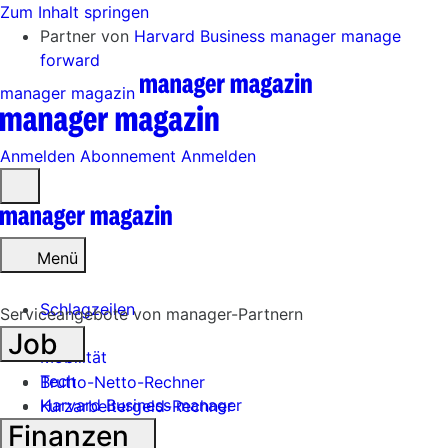
Zum Inhalt springen
Partner von
Harvard Business manager
manage
forward
manager magazin
Anmelden
Abonnement
Anmelden
Menü
öffnen
Menü
Schlagzeilen
Serviceangebote von manager-Partnern
Job
Mobilität
Tech
Brutto-Netto-Rechner
Harvard Business manager
Kurzarbeitergeld-Rechner
Finanzen
Handel