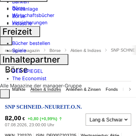
Banken
Börse
Geldanlage
Wirtschaftsbücher
Börse
Versicherungen
Industrie
Freizeit
Suche
Bücher bestellen
öffnen
Spiele
SNP SCHNEI
manager magazin
Börse
Aktien & Indizes
Inhaltepartner
DER SPIEGEL
The Economist
Alle Magazine der manager-Gruppe
Märkte
Aktien & Indizes
Anleihen & Zinsen
Fonds
Rohsto
SNP SCHNEID.-NEUREIT.O.N.
82,00
€
+0,80 (+0,99%)
07.08.2026, 23:00:00 Uhr
WKN: 720370
ISIN: DE0007203705
Wertpapiertyp: Aktie