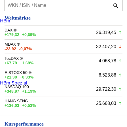
Weltmärkte
HBm
DAX ®
26.319,45
+179,32
+0,69%
MDAX ®
32.407,20
-23,92
-0,07%
TecDAX ®
4.068,78
+67,79
+1,69%
E-STOXX 50 ®
6.523,86
+21,30
+0,33%
HBm Spezial
NASDAQ 100
29.722,30
+348,97
+1,19%
HANG SENG
25.668,03
+136,03
+0,53%
Kursperformance