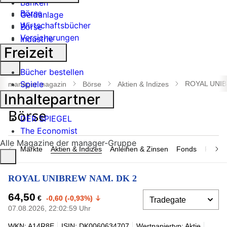
Banken
Börse
Geldanlage
Wirtschaftsbücher
Börse
Versicherungen
Industrie
Freizeit
Suche
Bücher bestellen
öffnen
Spiele
ROYAL UNIB
manager magazin
Börse
Aktien & Indizes
Inhaltepartner
DER SPIEGEL
The Economist
Alle Magazine der manager-Gruppe
Märkte
Aktien & Indizes
Anleihen & Zinsen
Fonds
Rohsto
ROYAL UNIBREW NAM. DK 2
64,50
€
-0,60 (-0,93%)
07.08.2026, 22:02:59 Uhr
WKN: A14R8E
ISIN: DK0060634707
Wertpapiertyp: Aktie