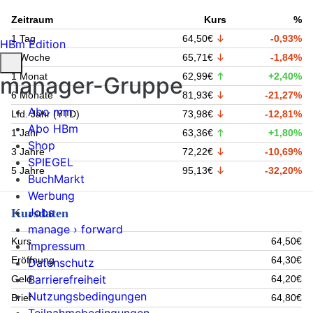
Zeitraum
Kurs
%
1 Tag
64,50€
-0,93%
HBm Edition
1 Woche
65,71€
-1,84%
1 Monat
62,99€
+2,40%
manager-Gruppe
6 Monate
81,93€
-21,27%
Abo mm
Lfd. Jahr (YTD)
73,98€
-12,81%
Abo HBm
1 Jahr
63,36€
+1,80%
Shop
3 Jahre
72,22€
-10,69%
SPIEGEL
5 Jahre
95,13€
-32,20%
BuchMarkt
Werbung
Jobs
Kursdaten
manage › forward
Kurs
64,50€
Impressum
Eröffnung
64,30€
Datenschutz
Barrierefreiheit
Geld
64,20€
Nutzungsbedingungen
Brief
64,80€