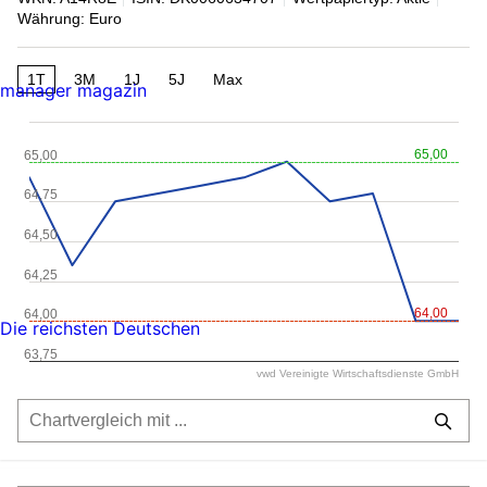
Währung: Euro
1T
3M
1J
5J
Max
manager magazin
65,00
65,00
64,75
64,50
64,25
64,00
64,00
Die reichsten Deutschen
63,75
vwd Vereinigte Wirtschaftsdienste GmbH