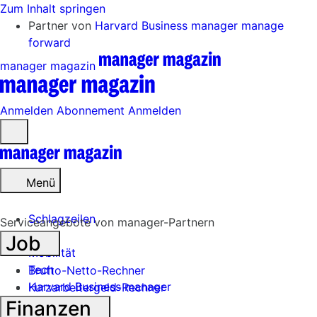
Zum Inhalt springen
Partner von
Harvard Business manager
manage
forward
manager magazin
Anmelden
Abonnement
Anmelden
Menü
öffnen
Menü
Schlagzeilen
Serviceangebote von manager-Partnern
Job
Mobilität
Tech
Brutto-Netto-Rechner
Harvard Business manager
Kurzarbeitergeld-Rechner
Finanzen
Handel