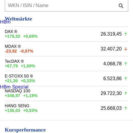
Weltmärkte
HBm
DAX ®
26.319,45
+179,32
+0,69%
MDAX ®
32.407,20
-23,92
-0,07%
TecDAX ®
4.068,78
+67,79
+1,69%
E-STOXX 50 ®
6.523,86
+21,30
+0,33%
HBm Spezial
NASDAQ 100
29.722,30
+348,97
+1,19%
HANG SENG
25.668,03
+136,03
+0,53%
Kursperformance