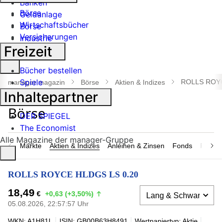
Banken
Börse
Geldanlage
Wirtschaftsbücher
Börse
Versicherungen
Industrie
Freizeit
Suche
Bücher bestellen
öffnen
Spiele
ROLLS ROYC
manager magazin
Börse
Aktien & Indizes
Inhaltepartner
DER SPIEGEL
The Economist
Alle Magazine der manager-Gruppe
Märkte
Aktien & Indizes
Anleihen & Zinsen
Fonds
Rohsto
ROLLS ROYCE HLDGS LS 0.20
18,49
€
+0,63 (+3,50%)
05.08.2026, 22:57:57 Uhr
WKN: A1H81L
ISIN: GB00B63H8491
Wertpapiertyp: Aktie