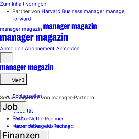
Zum Inhalt springen
Partner von
Harvard Business manager
manage
forward
manager magazin
Anmelden
Abonnement
Anmelden
Menü
öffnen
Menü
Schlagzeilen
Serviceangebote von manager-Partnern
Job
Mobilität
Tech
Brutto-Netto-Rechner
Harvard Business manager
Kurzarbeitergeld-Rechner
Finanzen
Handel