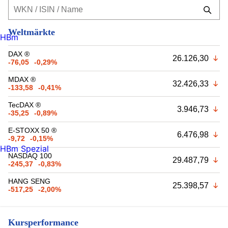
Weltmärkte
HBm
DAX ®
26.126,30
-76,05
-0,29%
MDAX ®
32.426,33
-133,58
-0,41%
TecDAX ®
3.946,73
-35,25
-0,89%
E-STOXX 50 ®
6.476,98
-9,72
-0,15%
HBm Spezial
NASDAQ 100
29.487,79
-245,37
-0,83%
HANG SENG
25.398,57
-517,25
-2,00%
Kursperformance