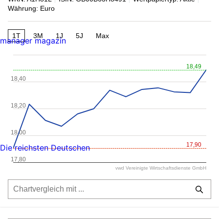
Währung: Euro
1T
3M
1J
5J
Max
manager magazin
18,49
18,40
18,20
18,00
17,90
Die reichsten Deutschen
17,80
vwd Vereinigte Wirtschaftsdienste GmbH