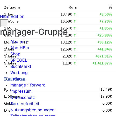
Zeitraum
Kurs
%
1 Tag
18,49€
+3,50%
HBm Edition
1 Woche
16,58€
+7,73%
1 Monat
17,54€
+1,85%
manager-Gruppe
6 Monate
14,18€
+25,98%
Abo mm
Lfd. Jahr (YTD)
13,12€
+36,12%
Abo HBm
1 Jahr
12,59€
+41,84%
Shop
3 Jahre
2,32€
+671,31%
SPIEGEL
5 Jahre
1,18€
+1.411,67%
BuchMarkt
Werbung
Jobs
Kursdaten
manage › forward
Kurs
18,49€
Impressum
Eröffnung
17,90€
Datenschutz
Barrierefreiheit
Geld
0,00€
Nutzungsbedingungen
Brief
0,00€