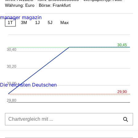
Währung: Euro
Börse: Frankfurt
manager magazin
1T
3M
1J
5J
Max
30,45
30,40
30,20
30,00
Die reichsten Deutschen
29,90
29,80