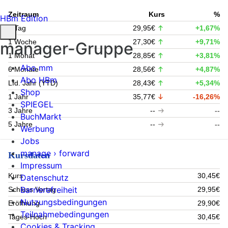
Zeitraum
Kurs
%
HBm Edition
1 Tag
29,95€
+1,67%
1 Woche
27,30€
+9,71%
manager-Gruppe
1 Monat
28,85€
+3,81%
Abo mm
6 Monate
28,56€
+4,87%
Abo HBm
Lfd. Jahr (YTD)
28,43€
+5,34%
Shop
1 Jahr
35,77€
-16,26%
SPIEGEL
3 Jahre
--
--
BuchMarkt
5 Jahre
--
--
Werbung
Jobs
manage › forward
Kursdaten
Impressum
Kurs
30,45€
Datenschutz
Barrierefreiheit
Schluss Vortag
29,95€
Nutzungsbedingungen
Eröffnung
29,90€
Teilnahmebedingungen
Tages-Hoch
30,45€
Cookies & Tracking