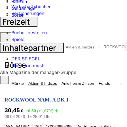
Banken
Wirtschaftsbücher
Geldanlage
Versicherungen
Börse
Freizeit
Industrie
Bücher bestellen
Suche
Spiele
öffnen
Inhaltepartner
ROCKWOOL 
manager magazin
Börse
Aktien & Indizes
DER SPIEGEL
The Economist
Alle Magazine der manager-Gruppe
Märkte
Aktien & Indizes
Anleihen & Zinsen
Fonds
Rohsto
ROCKWOOL NAM. A DK 1
30,45
€
+0,50 (+1,67%)
06.08.2026, 15:25:01 Uhr
WKN: A41BEC
ISIN: DK0063855085
Wertpapiertyp: Aktie