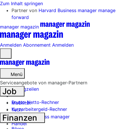
Zum Inhalt springen
Partner von
Harvard Business manager
manage
forward
manager magazin
Anmelden
Abonnement
Anmelden
Menü
öffnen
Menü
Serviceangebote von manager-Partnern
Schlagzeilen
Job
Brutto-Netto-Rechner
Mobilität
Kurzarbeitergeld-Rechner
Tech
Finanzen
Harvard Business manager
Handel
Börse