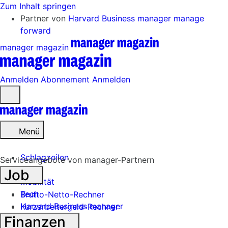
Zum Inhalt springen
Partner von
Harvard Business manager
manage
forward
manager magazin
Anmelden
Abonnement
Anmelden
Menü
öffnen
Menü
Schlagzeilen
Serviceangebote von manager-Partnern
Job
Mobilität
Tech
Brutto-Netto-Rechner
Harvard Business manager
Kurzarbeitergeld-Rechner
Finanzen
Handel