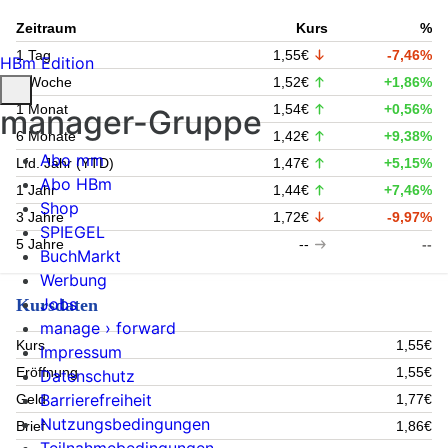
Zeitraum
Kurs
%
1 Tag
1,55€
-7,46%
HBm Edition
1 Woche
1,52€
+1,86%
1 Monat
1,54€
+0,56%
manager-Gruppe
6 Monate
1,42€
+9,38%
Abo mm
Lfd. Jahr (YTD)
1,47€
+5,15%
Abo HBm
1 Jahr
1,44€
+7,46%
Shop
3 Jahre
1,72€
-9,97%
SPIEGEL
5 Jahre
--
--
BuchMarkt
Werbung
Jobs
Kursdaten
manage › forward
Kurs
1,55€
Impressum
Eröffnung
1,55€
Datenschutz
Barrierefreiheit
Geld
1,77€
Nutzungsbedingungen
Brief
1,86€