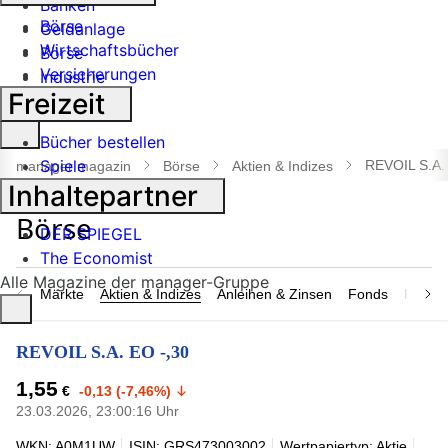
Banken
Börse
Geldanlage
Wirtschaftsbücher
Börse
Versicherungen
Industrie
Freizeit
Suche
Bücher bestellen
öffnen
Spiele
REVOIL S.A.
manager magazin
Börse
Aktien & Indizes
Inhaltepartner
DER SPIEGEL
The Economist
Alle Magazine der manager-Gruppe
Märkte
Aktien & Indizes
Anleihen & Zinsen
Fonds
Rohsto
REVOIL S.A. EO -,30
1,55
€
-0,13 (-7,46%)
23.03.2026, 23:00:16 Uhr
WKN: A0M1UW
ISIN: GRS473003002
Wertpapiertyp: Aktie