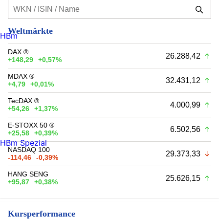
Weltmärkte
HBm
DAX ®
26.288,42
+148,29
+0,57%
MDAX ®
32.431,12
+4,79
+0,01%
TecDAX ®
4.000,99
+54,26
+1,37%
E-STOXX 50 ®
6.502,56
+25,58
+0,39%
HBm Spezial
NASDAQ 100
29.373,33
-114,46
-0,39%
HANG SENG
25.626,15
+95,87
+0,38%
Kursperformance