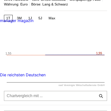
Währung: Euro
Börse: Lang & Schwarz
1T
3M
1J
5J
Max
manager magazin
1,55
1,55
1,55
Die reichsten Deutschen
vwd Vereinigte Wirtschaftsdienste GmbH