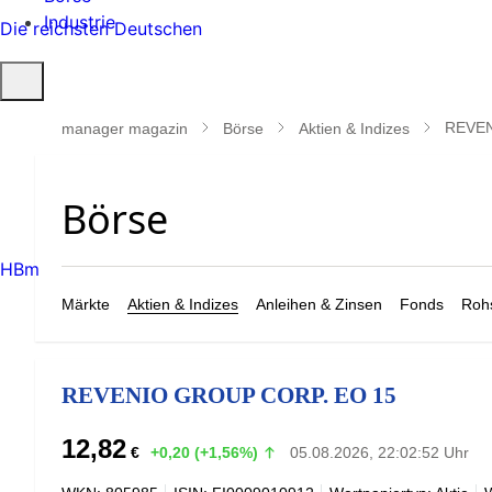
Industrie
Die reichsten Deutschen
Suche
öffnen
REVEN
manager magazin
Börse
Aktien & Indizes
HBm
Märkte
Aktien & Indizes
Anleihen & Zinsen
Fonds
Rohs
REVENIO GROUP CORP. EO 15
12,82
€
+0,20 (+1,56%)
05.08.2026, 22:02:52 Uhr