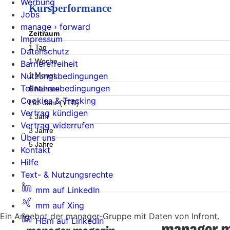
Werbung
Kursperformance
Jobs
manage › forward
Zeitraum
Impressum
1 Tag
Datenschutz
1 Woche
Barrierefreiheit
1 Monat
Nutzungsbedingungen
Teilnahmebedingungen
6 Monate
Cookies & Tracking
Lfd. Jahr (YTD)
Vertrag kündigen
1 Jahr
Vertrag widerrufen
3 Jahre
Über uns
5 Jahre
Kontakt
Hilfe
Text- & Nutzungsrechte
mm auf LinkedIn
mm auf Xing
Ein Angebot der manager-Gruppe mit Daten von Infront.
HBm auf LinkedIn