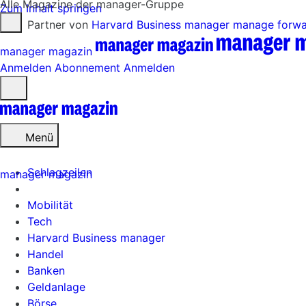
Alle Magazine der manager-Gruppe
Zum Inhalt springen
Partner von
Harvard Business manager
manage forw
manager magazin
Anmelden
Abonnement
Anmelden
Menü
öffnen
Menü
Schlagzeilen
manager magazin
Mobilität
Tech
Harvard Business manager
Handel
Banken
Geldanlage
Börse