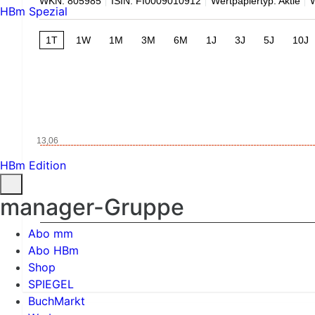
WKN: 805985
ISIN: FI0009010912
Wertpapiertyp: Aktie
HBm Spezial
1T
1W
1M
3M
6M
1J
3J
5J
10J
13,06
HBm Edition
manager-Gruppe
Abo mm
Abo HBm
Shop
SPIEGEL
BuchMarkt