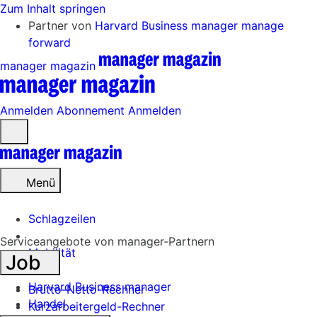
Zum Inhalt springen
Partner von
Harvard Business manager
manage
forward
manager magazin
Anmelden
Abonnement
Anmelden
Menü
öffnen
Menü
Schlagzeilen
Serviceangebote von manager-Partnern
Mobilität
Job
Tech
Harvard Business manager
Brutto-Netto-Rechner
Handel
Kurzarbeitergeld-Rechner