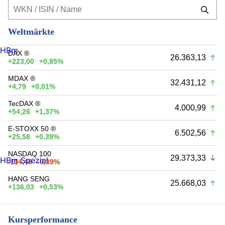
Weltmärkte
HBm
DAX ®
26.363,13
+223,00
+0,85%
MDAX ®
32.431,12
+4,79
+0,01%
TecDAX ®
4.000,99
+54,26
+1,37%
E-STOXX 50 ®
6.502,56
+25,58
+0,39%
NASDAQ 100
29.373,33
HBm Spezial
-114,46
-0,39%
HANG SENG
25.668,03
+136,03
+0,53%
Kursperformance