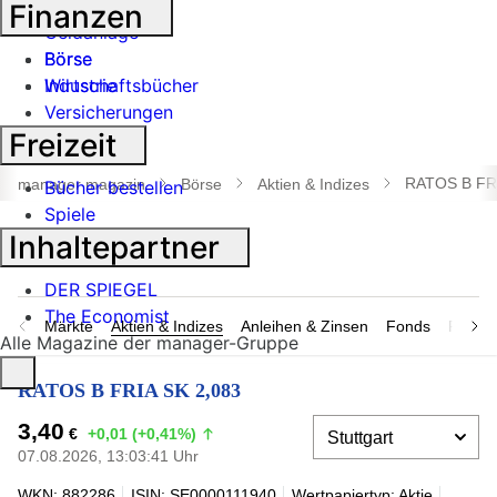
Banken
Finanzen
Geldanlage
Börse
Börse
Industrie
Wirtschaftsbücher
Versicherungen
Freizeit
Suche
öffnen
RATOS B FRI
manager magazin
Börse
Aktien & Indizes
Bücher bestellen
Spiele
Inhaltepartner
DER SPIEGEL
The Economist
Märkte
Aktien & Indizes
Anleihen & Zinsen
Fonds
Rohsto
Alle Magazine der manager-Gruppe
RATOS B FRIA SK 2,083
3,40
€
+0,01 (+0,41%)
07.08.2026, 13:03:41 Uhr
WKN: 882286
ISIN: SE0000111940
Wertpapiertyp: Aktie