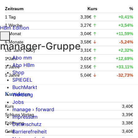
Zeitraum
Kurs
%
1 Tag
3,39€
+0,41%
1 Woche
3,27€
+3,54%
HBm Edition
1 Monat
3,04€
+11,59%
6 Monate
3,58€
-5,24%
manager-Gruppe
Lfd. Jahr (YTD)
3,31€
+2,32%
Abo mm
1 Jahr
3,01€
+12,69%
Abo HBm
3 Jahre
2,55€
+33,11%
Shop
5 Jahre
5,04€
-32,73%
SPIEGEL
BuchMarkt
Kursdaten
Werbung
Jobs
Kurs
3,40€
manage › forward
Schluss Vortag
3,39€
Impressum
Eröffnung
3,38€
Datenschutz
Barrierefreiheit
Geld
3,40€