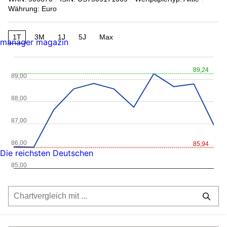
Währung: Euro
1T
3M
1J
5J
Max
manager magazin
89,24
89,00
88,00
87,00
86,00
85,94
Die reichsten Deutschen
85,00