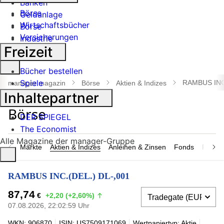
Banken
Börse
Geldanlage
Wirtschaftsbücher
Börse
Versicherungen
Industrie
Freizeit
Suche
Bücher bestellen
öffnen
Spiele
RAMBUS INC.
manager magazin
Börse
Aktien & Indizes
Inhaltepartner
DER SPIEGEL
The Economist
Alle Magazine der manager-Gruppe
Märkte
Aktien & Indizes
Anleihen & Zinsen
Fonds
Rohsto
RAMBUS INC.(DEL.) DL-,001
87,74
€
+2,20 (+2,60%)
07.08.2026, 22:02:59 Uhr
WKN: 906870
ISIN: US7509171069
Wertpapiertyp: Aktie