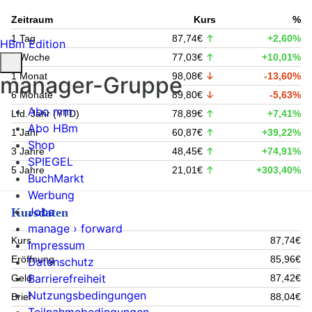
Zeitraum
Kurs
%
1 Tag
87,74€
+2,60%
HBm Edition
1 Woche
77,03€
+10,01%
1 Monat
98,08€
-13,60%
manager-Gruppe
6 Monate
89,80€
-5,63%
Abo mm
Lfd. Jahr (YTD)
78,89€
+7,41%
Abo HBm
1 Jahr
60,87€
+39,22%
Shop
3 Jahre
48,45€
+74,91%
SPIEGEL
5 Jahre
21,01€
+303,40%
BuchMarkt
Werbung
Jobs
Kursdaten
manage › forward
Kurs
87,74€
Impressum
Eröffnung
85,96€
Datenschutz
Barrierefreiheit
Geld
87,42€
Nutzungsbedingungen
Brief
88,04€