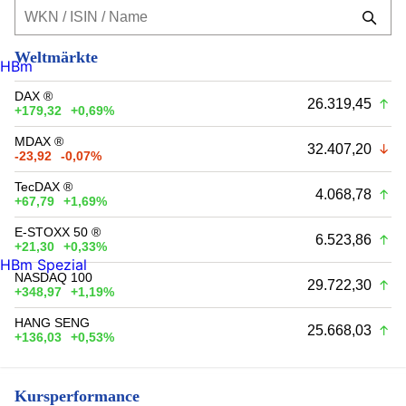
Weltmärkte
HBm
DAX ®
26.319,45
+179,32
+0,69%
MDAX ®
32.407,20
-23,92
-0,07%
TecDAX ®
4.068,78
+67,79
+1,69%
E-STOXX 50 ®
6.523,86
+21,30
+0,33%
HBm Spezial
NASDAQ 100
29.722,30
+348,97
+1,19%
HANG SENG
25.668,03
+136,03
+0,53%
Kursperformance