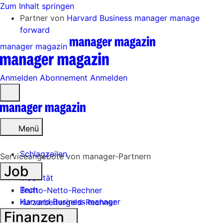
Zum Inhalt springen
Partner von
Harvard Business manager
manage
forward
manager magazin
Anmelden
Abonnement
Anmelden
Menü
öffnen
Menü
Schlagzeilen
Serviceangebote von manager-Partnern
Job
Mobilität
Tech
Brutto-Netto-Rechner
Harvard Business manager
Kurzarbeitergeld-Rechner
Finanzen
Handel