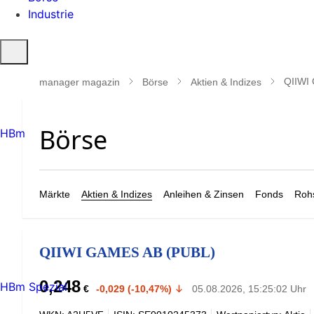
Industrie
Suche
öffnen
QIIWI
manager magazin
Börse
Aktien & Indizes
HBm
Märkte
Aktien & Indizes
Anleihen & Zinsen
Fonds
Rohs
QIIWI GAMES AB (PUBL)
0,248
HBm Spezial
€
-0,029 (-10,47%)
05.08.2026, 15:25:02 Uhr