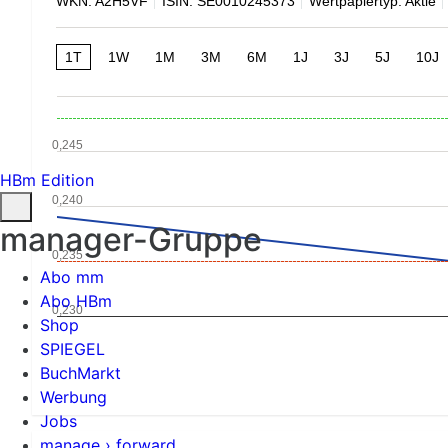
WKN: A2H5VF
ISIN: SE0010245373
Wertpapiertyp: Aktie
1T
1W
1M
3M
6M
1J
3J
5J
10J
0,245
HBm Edition
0,240
manager-Gruppe
0,235
Abo mm
Abo HBm
0,230
Shop
SPIEGEL
BuchMarkt
Werbung
Jobs
manage › forward