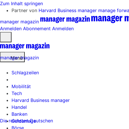
Zum Inhalt springen
Partner von
Harvard Business manager
manage forw
manager magazin
Anmelden
Abonnement
Anmelden
Menü
öffnen
manager magazin
Menü
Schlagzeilen
Mobilität
Tech
Harvard Business manager
Handel
Banken
Die reichsten Deutschen
Geldanlage
Börse