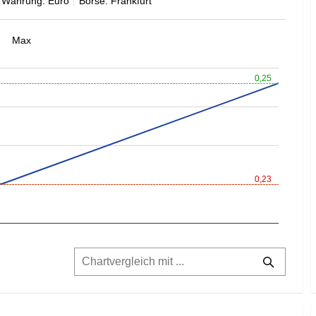
Währung: Euro
Börse: Frankfurt
Max
0,25
0,23