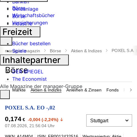
Banken
Börse
Geldanlage
Wirtschaftsbücher
Börse
Versicherungen
Industrie
Freizeit
Suche
Bücher bestellen
öffnen
Spiele
POXEL S.A. 
manager magazin
Börse
Aktien & Indizes
Inhaltepartner
DER SPIEGEL
The Economist
Alle Magazine der manager-Gruppe
Märkte
Aktien & Indizes
Anleihen & Zinsen
Fonds
Rohsto
POXEL S.A. EO -,02
0,174
€
-0,004 (-2,24%)
07.08.2026, 21:56:04 Uhr
WKN: A14M04
ISIN: FR0012432516
Wertpapiertyp: Aktie