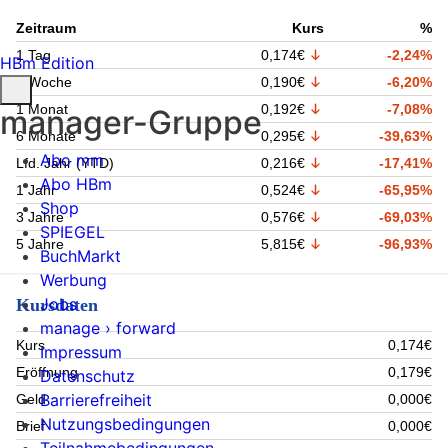
Zeitraum
Kurs
%
1 Tag
0,174€
-2,24%
HBm Edition
1 Woche
0,190€
-6,20%
1 Monat
0,192€
-7,08%
manager-Gruppe
6 Monate
0,295€
-39,63%
Abo mm
Lfd. Jahr (YTD)
0,216€
-17,41%
Abo HBm
1 Jahr
0,524€
-65,95%
Shop
3 Jahre
0,576€
-69,03%
SPIEGEL
5 Jahre
5,815€
-96,93%
BuchMarkt
Werbung
Jobs
Kursdaten
manage › forward
Kurs
0,174€
Impressum
Eröffnung
0,179€
Datenschutz
Barrierefreiheit
Geld
0,000€
Nutzungsbedingungen
Brief
0,000€