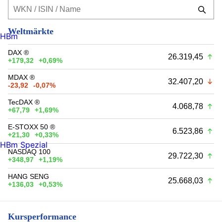
Weltmärkte
HBm
DAX ®
26.319,45
+179,32
+0,69%
MDAX ®
32.407,20
-23,92
-0,07%
TecDAX ®
4.068,78
+67,79
+1,69%
E-STOXX 50 ®
6.523,86
+21,30
+0,33%
HBm Spezial
NASDAQ 100
29.722,30
+348,97
+1,19%
HANG SENG
25.668,03
+136,03
+0,53%
Kursperformance