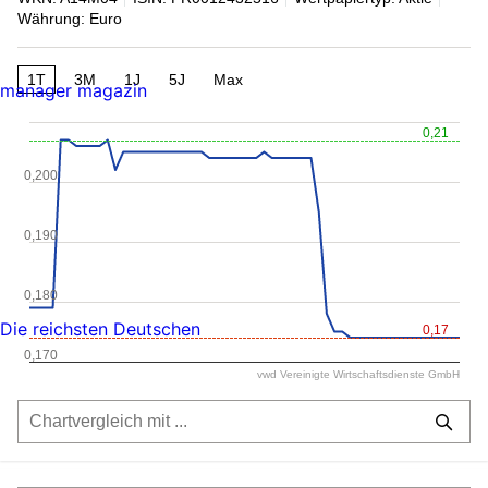
Währung: Euro
1T
3M
1J
5J
Max
manager magazin
0,21
0,200
0,190
0,180
Die reichsten Deutschen
0,17
0,170
vwd Vereinigte Wirtschaftsdienste GmbH