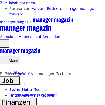
Zum Inhalt springen
Partner von
Harvard Business manager
manage
forward
manager magazin
Anmelden
Abonnement
Anmelden
Menü
öffnen
Menü
Schlagzeilen
Serviceangebote von manager-Partnern
Job
Mobilität
Tech
Brutto-Netto-Rechner
Harvard Business manager
Kurzarbeitergeld-Rechner
Finanzen
Handel